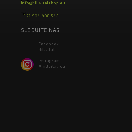
E-mail:
info@hillvitalshop.eu
Tel.:
+421 904 408 548
SLEDUJTE NÁS
Facebook:
Hillvital
Instagram:
@hillvital_eu