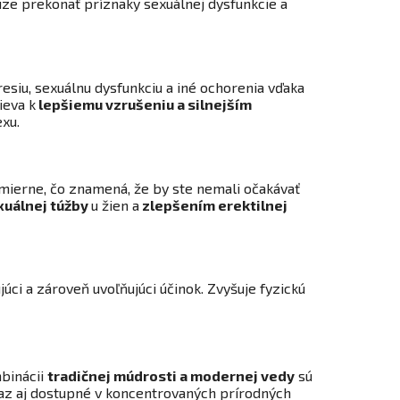
e prekonať príznaky sexuálnej dysfunkcie a
resiu, sexuálnu dysfunkciu a iné ochorenia vďaka
ieva k
lepšiemu vzrušeniu a silnejším
exu.
 mierne, čo znamená, že by ste nemali očakávať
xuálnej túžby
u žien a
zlepšením erektilnej
úci a zároveň uvoľňujúci účinok. Zvyšuje fyzickú
mbinácii
tradičnej múdrosti a modernej vedy
sú
raz aj dostupné v koncentrovaných prírodných