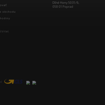
Dlhé Hony 5031/6,
ovať
058 01 Poprad
e obchodu
hodiny
lVital