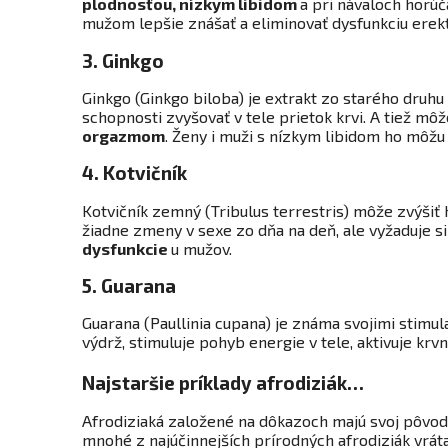
plodnosťou, nízkym libidom
a pri návaloch hor
mužom lepšie znášať a eliminovať dysfunkciu erekt
3. Ginkgo
Ginkgo (Ginkgo biloba) je extrakt zo starého druhu
schopnosti zvyšovať v tele prietok krvi. A tiež môž
orgazmom
. Ženy i muži s nízkym libidom ho môžu 
4. Kotvičník
Kotvičník zemný (Tribulus terrestris) môže zvýšiť
žiadne zmeny v sexe zo dňa na deň, ale vyžaduje si
dysfunkcie
u mužov.
5. Guarana
Guarana (Paullinia cupana) je známa svojimi stimul
výdrž, stimuluje pohyb energie v tele, aktivuje krv
Najstaršie príklady afrodiziák…
Afrodiziaká založené na dôkazoch majú svoj pôvod
mnohé z najúčinnejších prírodných afrodiziák vrá