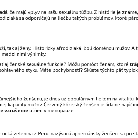
ladá, že majú vplyv na našu sexuálnu túžbu. Z histórie je znám
odiziaká sa odporúčajú na liečbu takých problémov, ktoré páro
i, tak aj ženy. Historicky afrodiziaká boli doménou mužov. A 
ú medzi nimi výnimky.
vať aj ženské sexuálne funkcie? Môžu pomôcť ženám, ktoré
trá
pohlavného styku. Máte pochybnosti? Skúste týchto päť typick
ámejšieho ženšenu, je dnes už populárnym liekom na vitalitu,
nej kapacity mužov. Červený kórejský ženšen je údajne najúč
ne vzrušenie
u žien v menopauze.
ická zelenina z Peru, nazývaná aj peruánsky ženšen, sa po st