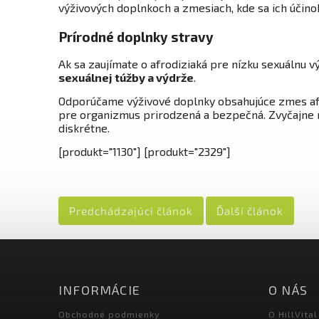
výživových doplnkoch a zmesiach, kde sa ich účino
Prírodné doplnky stravy
Ak sa zaujímate o afrodiziaká pre nízku sexuálnu v
sexuálnej túžby a výdrže
.
Odporúčame výživové doplnky obsahujúce zmes afrod
pre organizmus prirodzená a bezpečná. Zvyčajne ni
diskrétne.
[produkt="1130"] [produkt="2329"]
Predchádzajúci článok
Ďalší článok
INFORMÁCIE
O NÁS
Obchodné podmienky
O HillVital