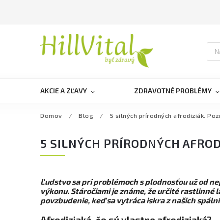
AKCIE A ZĽAVY
ZDRAVOTNÉ PROBLÉMY
Domov
/
Blog
/
5 silných prírodných afrodiziák. Poz
5 SILNÝCH PRÍRODNÝCH AFROD
Ľudstvo sa pri problémoch s plodnosťou už od nep
výkonu. Stáročiami je známe, že určité rastlinné 
povzbudenie, keď sa vytráca iskra z našich spáln
Afrodiziaká, čo sú vlastne afrodiziaká?