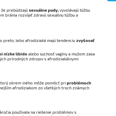
e, že prebúdzajú
sexuálne pudy,
vyvolávajú túžbu
m bránia rozvíjať zdravú sexuálnu túžbu a
to preto, lebo afrodiziaká majú tendenciu
zvyšovať
pi nízke libido
alebo suchosť vagíny a mužom zasa
ých prírodných zdrojov s afrodiziakálnymi
 ktorý okrem iného môže pomôcť pri
problémoch
innejším afrodiziakom zo všetkých troch známych
áročia používala na riešenie problémov s