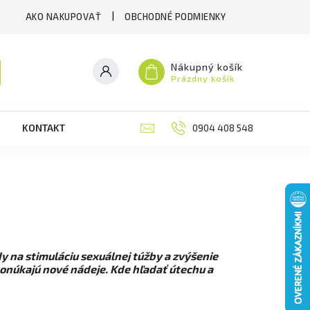
AKO NAKUPOVAŤ
OBCHODNÉ PODMIENKY
Nákupný košík
Prázdny košík
KONTAKT
RECENZIE
0904 408 548
BLOG
M
y na stimuláciu sexuálnej túžby a zvýšenie
 ponúkajú nové nádeje. Kde hľadať útechu a