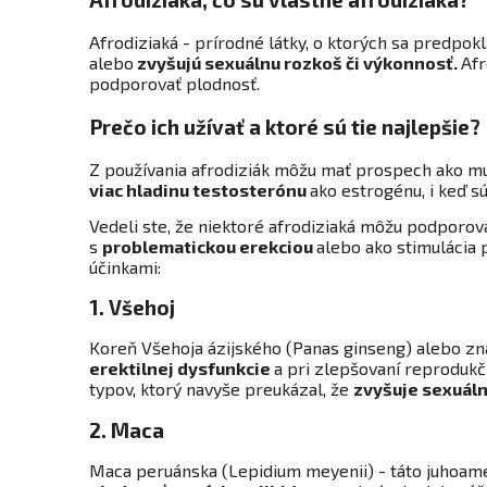
Afrodiziaká - prírodné látky, o ktorých sa predpok
alebo
zvyšujú sexuálnu rozkoš či výkonnosť.
Afr
podporovať plodnosť.
Prečo ich užívať a ktoré sú tie najlepšie?
Z používania afrodiziák môžu mať prospech ako muž
viac hladinu testosterónu
ako estrogénu, i keď s
Vedeli ste, že niektoré afrodiziaká môžu podporo
s
problematickou erekciou
alebo ako stimulácia 
účinkami:
1. Všehoj
Koreň Všehoja ázijského (Panas ginseng) alebo zn
erektilnej dysfunkcie
a pri zlepšovaní reprodukč
typov, ktorý navyše preukázal, že
zvyšuje sexuál
2. Maca
Maca peruánska (Lepidium meyenii) - táto juhoamer