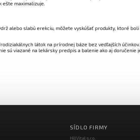
k ešte maximalizuje.
ýdrž alebo slabú erekciu, môžete vyskúšať produkty, ktoré bol
iziakálnych látok na prírodnej báze bez vedľajších účinkov. N
e sú viazané na lekársky predpis a balenie ako aj doručenie 
SÍDLO FIRMY
HillVital s.r.o.