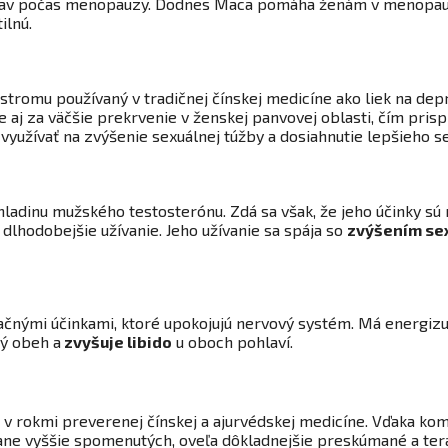
účav počas menopauzy. Dodnes Maca pomáha ženám v menopauz
ilnú.
 stromu používaný v tradičnej čínskej medicíne ako liek na dep
e aj za väčšie prekrvenie v ženskej panvovej oblasti, čím prisp
využívať na zvýšenie sexuálnej túžby a dosiahnutie lepšieho s
 hladinu mužského testosterónu. Zdá sa však, že jeho účinky sú
 dlhodobejšie užívanie. Jeho užívanie sa spája so
zvýšením se
ačnými účinkami, ktoré upokojujú nervový systém. Má energizuj
ný obeh a
zvyšuje libido
u oboch pohlaví.
 v rokmi preverenej čínskej a ajurvédskej medicíne. Vďaka ko
tane vyššie spomenutých, oveľa dôkladnejšie preskúmané a te