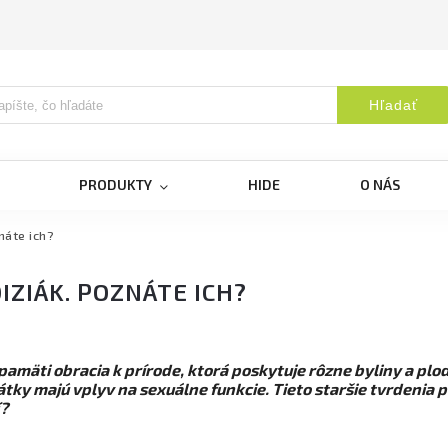
Hľadať
PRODUKTY
HIDE
O NÁS
náte ich?
IZIÁK. POZNÁTE ICH?
amäti obracia k prírode, ktorá poskytuje rôzne byliny a plod
látky majú vplyv na sexuálne funkcie. Tieto staršie tvrdenia
í?