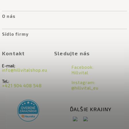
O nás
Sídlo firmy
Kontakt
Sledujte nás
E-mail:
Facebook:
info@hillvitalshop.eu
Hillvital
Tel.:
Instagram:
+421 904 408 548
@hillvital_eu
ĎALŠIE KRAJINY