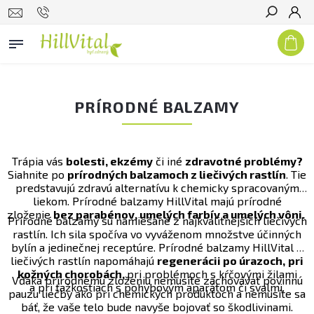
Hľadať
PRÍRODNÉ BALZAMY
Trápia vás
bolesti, ekzémy
či iné
zdravotné problémy?
Siahnite po
prírodných balzamoch z liečivých rastlín
. Tie
predstavujú zdravú alternatívu k chemicky spracovaným
liekom. Prírodné balzamy HillVital majú prírodné
zloženie
bez parabénov,
umelých farbív a
umelých vôni.
Prírodné balzamy sú namiešané z najkvalitnejších liečivých
rastlín. Ich sila spočíva vo vyváženom množstve účinných
bylín a jedinečnej receptúre. Prírodné balzamy HillVital z
liečivých rastlín napomáhajú
regenerácii po úrazoch,
pri
kožných chorobách,
pri problémoch s kŕčovými žilami
Vďaka prírodnému zloženiu nemusíte zachovávať povinnú
a
pri ťažkostiach s pohybovým aparátom či svalmi.
pauzu liečby ako pri chemických produktoch a nemusíte sa
báť, že vaše telo bude navyše bojovať so škodlivinami.