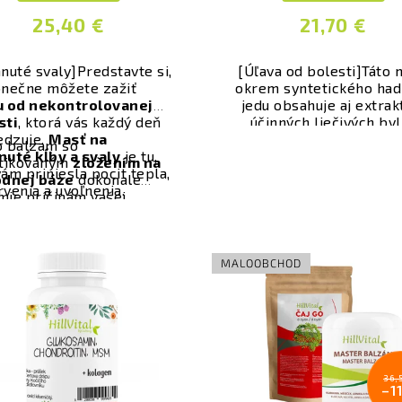
25,40 €
21,70 €
nuté svaly]
Predstavte si,
[Úľava od bolesti]Táto 
onečne môžete zažiť
okrem syntetického had
u od nekontrolovanej
jedu obsahuje aj extrak
sti
, ktorá vás každý deň
účinných liečivých byl
dzuje.
Masť na
Produkt
pomáha uvoľň
o balzam so
nuté kĺby a svaly
je tu,
svalové napätie
, osla
stikovaným
zložením na
ám priniesla pocit tepla,
svalové kontrakcie a pô
odnej báze
dokonale
venia a uvoľnenia.
regenerujúco na napät
mie príčinám vašej
stuhnuté svalstvo a kĺ
ti a stuhnutosti, a
riava sa na ich
rnenie.
MALOOBCHOD
36,
–1