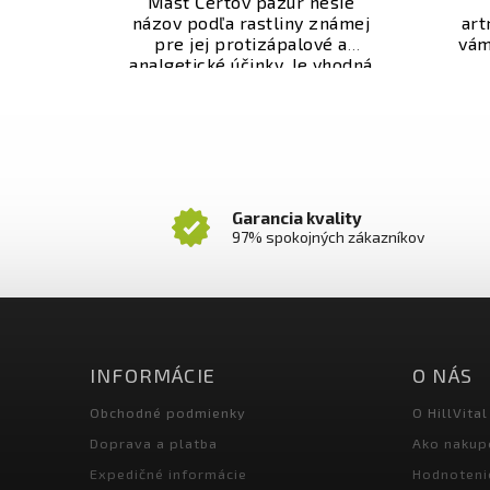
Masť Čertov pazúr nesie
názov podľa rastliny známej
art
pre jej protizápalové a
vám
analgetické účinky. Je vhodná
pre tých, ktorých trápia
zápalové ochorenia kĺbov a
ene
šliach, artritída, artróza, dna
alebo reumatizmus.
um
k
Garancia kvality
97% spokojných zákazníkov
INFORMÁCIE
O NÁS
Obchodné podmienky
O HillVital
Doprava a platba
Ako nakup
Expedičné informácie
Hodnoteni