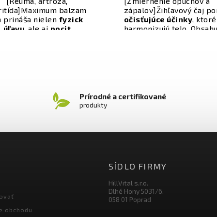
[Reuma, artróza,
[Zmiernenie opuchov a
ritída]
Maximum balzam
zápalov]
Žihľavový čaj p
 prináša nielen
fyzickú
očisťujúce účinky
, ktoré
úľavu
, ale aj
pocit
harmonizujú telo. Obsahu
obnovenej vitality a
mnoho
dôležitých mine
rgie
. S každým použitím
a
vitamínov
, ako je žele
sa vaše kĺby a
svaly
vápnik, horčík, draslík,
regenerujú
, čo vám
vitamíny K a A, ktoré
ožňuje naplno si užívať
posilňujú
organizmus
a
aždý deň bez bolesti a
dodávajú energiu
.
stuhnutosti.
Prírodné a certifikované
produkty
SÍDLO FIRMY
HillVital s.r.o.
Dlhé Hony 5031/6,
ovať
058 01 Poprad
e obchodu