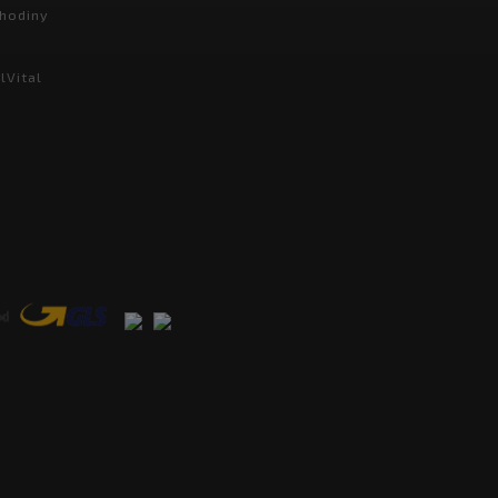
hodiny
lVital