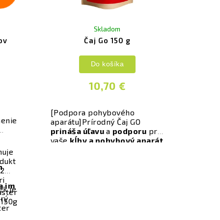
Skladom
ov
Čaj Go 150 g
Do košíka
10,70 €
[Podpora pohybového
nenie
aparátu]
Prírodný Čaj GO
prináša úľavu
a
podporu
pre
vaše
kĺby a pohybový aparát
vďaka špeciálne vybraným
huje
bylinám, ktoré jemne ale
dukt
h
účinne pôsobia zvnútra. Tento
12
čaj je ako pohladenie pre
ri
a im
vaše unavené kĺby, pomáha
ek je
ster
obnovovať ich prirodzenú
orý
 150g
silu
a
pružnosť
.
ter