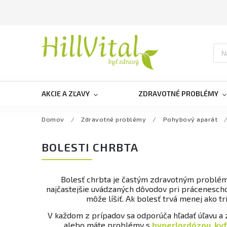
AKCIE A ZĽAVY
ZDRAVOTNÉ PROBLÉMY
Domov
/
Zdravotné problémy
/
Pohybový aparát
BOLESTI CHRBTA
Bolesť chrbta je častým zdravotným problémo
najčastejšie uvádzaných dôvodov pri prácenesc
môže líšiť. Ak bolesť trvá menej ako tr
V každom z prípadov sa odporúča hľadať úľavu a zmi
alebo máte problémy s
hyperlordózou
,
ky