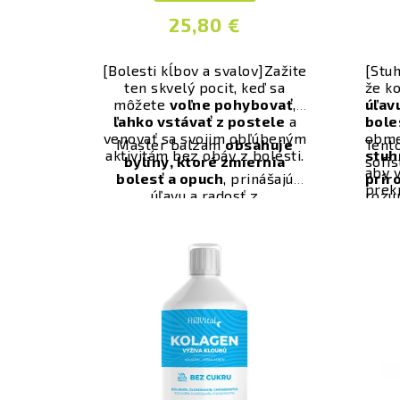
25,80 €
[Bolesti kĺbov a svalov]
Zažite
[Stuh
ten skvelý pocit, keď sa
že k
môžete
voľne pohybovať
,
úľav
ľahko vstávať z postele
a
bole
venovať sa svojim obľúbeným
obme
Master balzam
obsahuje
Tent
aktivitám bez obáv z bolesti.
stuh
byliny, ktoré zmiernia
sofi
aby v
bolesť a opuch
, prinášajú
prír
prekr
úľavu a radosť z
rozu
každodenného života. Budete
boles
sa môcť opäť venovať
zame
prechádzkam, tancu či športu
zmie
bez bolesti. Pocit úľavy a
pohodlia, ktorý Master
balzam prinesie, zmení váš
život k lepšiemu.