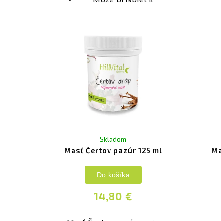
pôso
správnej funkcií a
tera
zdraviu kostí a
spoj
chrupaviek
Podpora pohyblivosti a
pružnosti kĺbov
Neobsahuje cukor
Skladom
Masť Čertov pazúr 125 ml
Ma
Do košíka
14,80 €