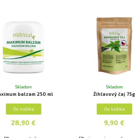
bí preventívne i
peuticky
na kĺbové
enia.
Skladom
Skladom
ximum balzam 250 ml
Žihľavový čaj 75g
Do košíka
Do košíka
28,90 €
9,90 €