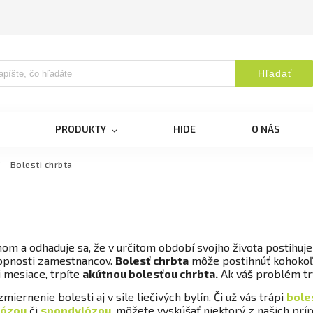
Hľadať
PRODUKTY
HIDE
O NÁS
/
Bolesti chrbta
m a odhaduje sa, že v určitom období svojho života postihuje 
hopnosti zamestnancov.
Bolesť chrbta
môže postihnúť kohokoľv
i mesiace, trpíte
akútnou bolesťou chrbta.
Ak váš problém trv
ernenie bolesti aj v sile liečivých bylín. Či už vás trápi
bole
fózou
či
spondylózou
, môžete vyskúšať niektorý z našich pr