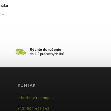
onúka
je
rálov
zo,
Rýchle doručenie
do 1-2 pracovných dní
KONTAKT
E-mail:
info@hillvitalshop.eu
Tel.:
+421 904 408 548