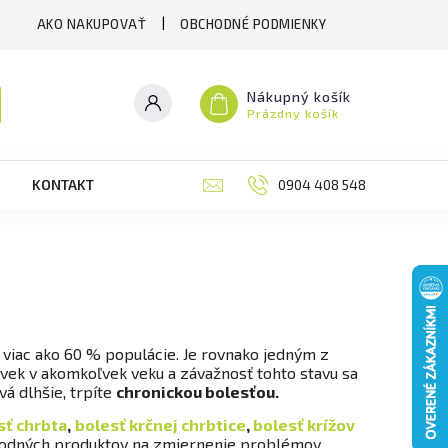
AKO NAKUPOVAŤ
OBCHODNÉ PODMIENKY
Nákupný košík
Prázdny košík
KONTAKT
RECENZIE
0904 408 548
BLOG
M
viac ako 60 % populácie. Je rovnako jedným z
ek v akomkoľvek veku a závažnosť tohto stavu sa
á dlhšie, trpíte
chronickou bolesťou.
sť chrbta
,
bolesť krčnej chrbtice
,
bolesť krížov
írodných produktov na zmiernenie problémov.