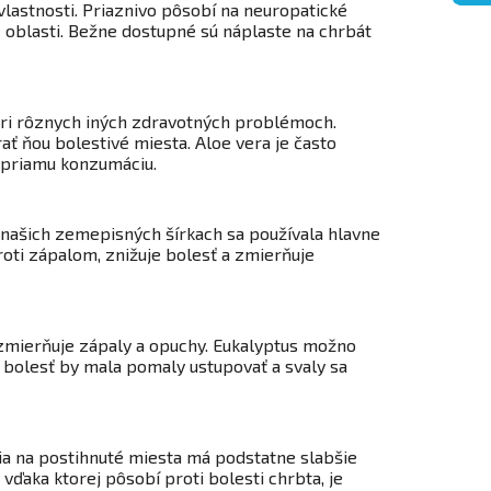
 vlastnosti. Priaznivo pôsobí na neuropatické
 oblasti. Bežne dostupné sú náplaste na chrbát
 pri rôznych iných zdravotných problémoch.
 ňou bolestivé miesta. Aloe vera je často
 priamu konzumáciu.
V našich zemepisných šírkach sa používala hlavne
oti zápalom, znižuje bolesť a zmierňuje
á zmierňuje zápaly a opuchy. Eukalyptus možno
, bolesť by mala pomaly ustupovať a svaly sa
cia na postihnuté miesta má podstatne slabšie
 vďaka ktorej pôsobí proti bolesti chrbta, je