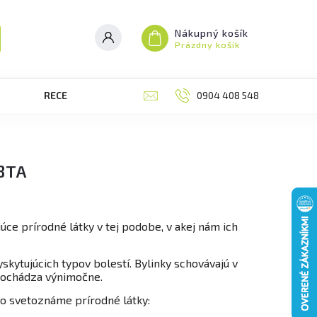
Nákupný košík
Prázdny košík
RECENZIE
BLOG
0904 408 548
MOJA OBJEDNÁVK
BTA
úce prírodné látky v tej podobe, v akej nám ich
skytujúcich typov bolestí. Bylinky schovávajú v
í dochádza výnimočne.
eto svetoznáme prírodné látky: