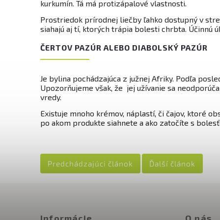
kurkumín. Tá má protizápalové vlastnosti.
Prostriedok prírodnej liečby ľahko dostupný v st
siahajú aj tí, ktorých trápia bolesti chrbta. Účinnú
ČERTOV PAZÚR ALEBO DIABOLSKÝ PAZÚR
Je bylina pochádzajúca z južnej Afriky. Podľa posle
Upozorňujeme však, že jej užívanie sa neodporúč
vredy.
Existuje mnoho krémov, náplastí, či čajov, ktoré obs
po akom produkte siahnete a ako zatočíte s bolesť
Predchádzajúci článok
Ďalší článok
Informácie
O nás