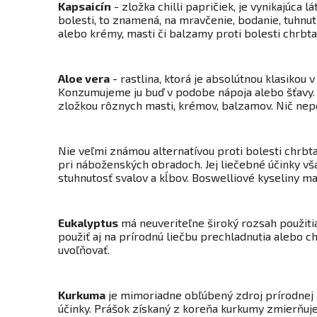
Kapsaicín
- zložka chilli papričiek, je vynikajúca 
bolesti, to znamená, na mravčenie, bodanie, tuhnu
alebo krémy, masti či balzamy proti bolesti chrbta
Aloe vera
- rastlina, ktorá je absolútnou klasiko
Konzumujeme ju buď v podobe nápoja alebo šťavy. 
zložkou rôznych masti, krémov, balzamov. Nič nep
Nie veľmi známou alternatívou proti bolesti chrbt
pri náboženských obradoch. Jej liečebné účinky v
stuhnutosť svalov a kĺbov. Boswelliové kyseliny maj
Eukalyptus
má neuveriteľne široký rozsah použitia
použiť aj na prírodnú liečbu prechladnutia alebo c
uvoľňovať.
Kurkuma
je mimoriadne obľúbený zdroj prírodnej l
účinky. Prášok získaný z koreňa kurkumy zmierňuje b