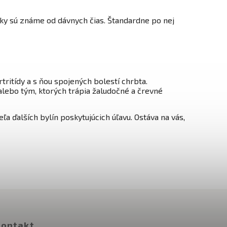
inky sú známe od dávnych čias. Štandardne po nej
tritídy a s ňou spojených bolestí chrbta.
ebo tým, ktorých trápia žaludočné a črevné
eľa ďalších bylín poskytujúcich úľavu. Ostáva na vás,
ontakt