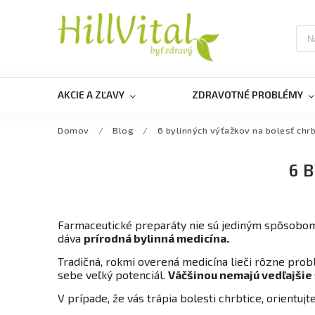
AKCIE A ZĽAVY
ZDRAVOTNÉ PROBLÉMY
Domov
/
Blog
/
6 bylinných výťažkov na bolesť chr
6 
Farmaceutické preparáty nie sú jediným spôsobo
dáva
prírodná bylinná medicína.
Tradičná, rokmi overená medicína lieči rôzne probl
sebe veľký potenciál.
Väčšinou nemajú vedľajšie 
V prípade, že vás trápia bolesti chrbtice, orientuj