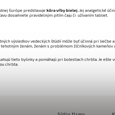
rednej Európe predstavuje
kôra vŕby bielej
.
Jej analgetické úč
 úľavu dosiahnete pravidelným pitím čaju či užívaním tabliet.
dných výsledkov vedeckých štúdií môže byť účinná pri liečbe ar
a tehotným ženám, ženám s problémom žlčníkových kameňov al
ahujú tieto bylinky a pomáhajú pri bolestiach chrbta. Je ešte v
ou chrbta.
Sídlo firmy
K