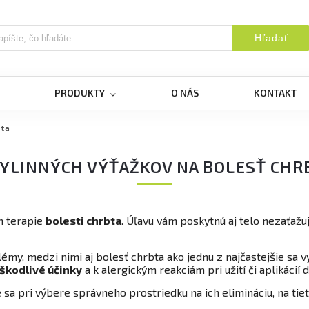
Hľadať
PRODUKTY
O NÁS
KONTAKT
bta
BYLINNÝCH VÝŤAŽKOV NA BOLESŤ CHR
m terapie
bolesti chrbta
. Úľavu vám poskytnú aj telo nezaťažuj
émy, medzi nimi aj bolesť chrbta ako jednu z najčastejšie sa vy
škodlivé účinky
a k alergickým reakciám pri užití či aplikáci
te sa pri výbere správneho prostriedku na ich elimináciu, na ti