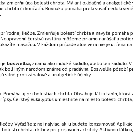
látka zmierňujúca bolesti chrbta. Má antioxidačné a analgetické
tie chrbta či končatín. Rovnako pomáha prekrvovať nedokrvené
.
u v prírodnej liečbe. Zmierňuje bolestí chrbta a navyše pomáha
Neupravenú čerstvú rastlinu môžeme priamo nanášať a potierať
okazíte masážou. V každom prípade aloe vera nie je určená na
a je
boswellia
,
známa ako indické kadidlo, alebo len kadidlo. 
šak boli iným národom známe od pradávna. Boswellia pôsobí pr
ú silné protizápalové a analgetické účinky.
. Pomáha aj pri bolestiach chrbta. Obsahuje látku tanín, ktor
hrípky. Čerstvý eukalyptus umiestnite na miesto bolesti chrbta
iečby. Vyťažíte z nej najviac, ak ju budete konzumovať. Apliká
olesti chrbta a kĺbov pri prejavoch artritídy. Aktívnou látkou,