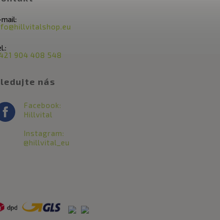
-mail:
nfo@hillvitalshop.eu
l.:
421 904 408 548
ledujte nás
Facebook:
Hillvital
Instagram:
@hillvital_eu