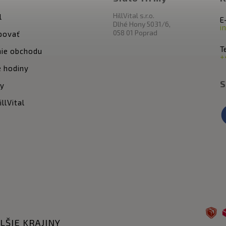
HillVital s.r.o.
l
E
Dlhé Hony 5031/6,
i
058 01 Poprad
povať
Te
ie obchodu
+
 hodiny
S
ty
llVital
LŠIE KRAJINY