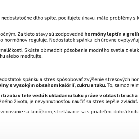
bo nedostatočne dlho spíte, pociťujete únavu, máte problémy s 
imočným. Za tieto stavy sú zodpovedné
hormóny leptín a grelí
o hormónov reguluje. Nedostatok spánku ich úrovne ovplyvňuj
maličkosti. Skúste obmedziť pôsobenie modrého svetla z elekt
nihu alebo meditujte.
edostatok spánku a stres spôsobovať zvýšenie stresových hor
viny s vysokým obsahom kalórií, cukru a tuku.
To, samozrejme
tizolu v tele vedú k ukladaniu tuku práve v oblasti brucha
ného života, je nevyhnutnosťou naučiť sa stres lepšie zvládať
 venovanie sa koníčkom, stretávanie sa s priateľmi, dobrá kniha