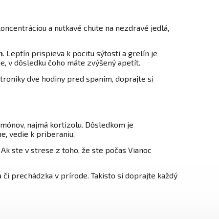
koncentráciou a nutkavé chute na nezdravé jedlá,
n
. Leptín prispieva k pocitu sýtosti a grelín je
e, v dôsledku čoho máte zvýšený apetít.
roniky dve hodiny pred spaním, doprajte si
mónov, najmä kortizolu. Dôsledkom je
, vedie k priberaniu.
. Ak ste v strese z toho, že ste počas Vianoc
.
 či prechádzka v prírode. Takisto si doprajte každý