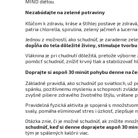
MIND diétou.
Nezabúdajte na zelené potraviny
Kľúčom k zdraviu, kráse a štíhlej postave je zdrav
patria chlorella, spirulina, zelený jačmeň a lucern
Jednou z možností, ako schudnúť, je zaradenie ze
dopĺňa do tela dôležité živiny, stimuluje tvorb
Vláknina je pri chudnutí dôležitá, pretože výborne 
pomôcť schudnúť, znížiť krvný tlak a stabilizovať h
Doprajte si aspoň 30 minút pohybu denne na č
Základné pravidlá, ako schudnúť po sviatkoch, už p
spánku, pozitívnemu mysleniu a schopnosti zvládať
zvyšné piliere zdravého životného štýlu, vrátane 
Pravidelná fyzická aktivita je spojená s množstvom
svaly, pomáha eliminovať stres i úzkosť, zlepšuje 
Otázka znie, či je možné schudnúť, ak znížite množs
schudnúť, keď si denne doprajete aspoň 30 min
tým je spálených kalórii viac.