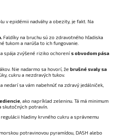
u v epidémii nadváhy a obezity, je fakt. Na
a.
Faldíky na bruchu sú zo zdravotného hľadiska
né tukom a narúša to ich fungovanie.
a spája zvýšené riziko ochorení
s obvodom pása
šákov. Nie nadarmo sa hovorí, že
brušné svaly sa
y, cukru a nezdravých tukov.
 nedarí sa vám nabehnúť na zdravý jedálniček,
rediencie
, ako napríklad zeleninu. Tá má minimum
eda skutočných potravín.
regulácii hladiny krvného cukru a správnemu
.
edomorskou potravinovou pyramídou, DASH alebo