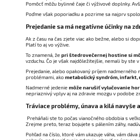
Pomôcť môžu bylinné čaje či výživové doplnky. Avš
Poďme však poporiadku a pozrime sa najprv spoloč
Prejedanie sa má negatívne účinky na zd
Ak z času na čas zjete viac ako bežne, alebo si dop
Platí to aj vo výžive.
To znamená, že
pri štedrovečernej hostine si m
vzduchu. Čo je však najdôležitejšie, nemali by ste 
Prejedanie, alebo opakovaný príjem nadmerného mno
problémami, ako
metabolický syndróm, infarkt, m
Nadmerné jedenie
môže narušiť vylučovanie horm
nepriaznivý vplyv aj na zdravie mozgu v podobe z
Tráviace problémy, únava a kilá navyše
Preháňali ste to počas vianočného obdobia s veľkos
Zrejme preto, teraz bojujete s pálením záhy, nadú
Pohľad na číslo, ktoré vám ukazuje váha, vám dáva 