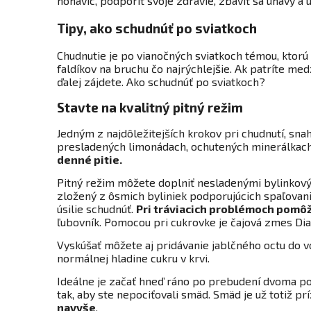
nohavíc, podporiť svoje zdravie, zbaviť sa únavy a 
Tipy, ako schudnúť po sviatkoch
Chudnutie je po vianočných sviatkoch témou, ktorú 
faldíkov na bruchu čo najrýchlejšie. Ak patríte med
ďalej zájdete. Ako schudnúť po sviatkoch?
Stavte na kvalitný pitný režim
Jedným z najdôležitejších krokov pri chudnutí, snah
presladených limonádach, ochutených minerálkac
denné pitie.
Pitný režim môžete doplniť nesladenými bylinkovými
zložený z ôsmich byliniek podporujúcich spaľovani
úsilie schudnúť.
Pri tráviacich problémoch pomôže
ľubovník. Pomocou pri cukrovke je čajová zmes Diam
Vyskúšať môžete aj pridávanie jablčného octu do vo
normálnej hladine cukru v krvi.
Ideálne je začať hneď ráno po prebudení dvoma po
tak, aby ste nepociťovali smäd. Smäd je už totiž p
navyše
.