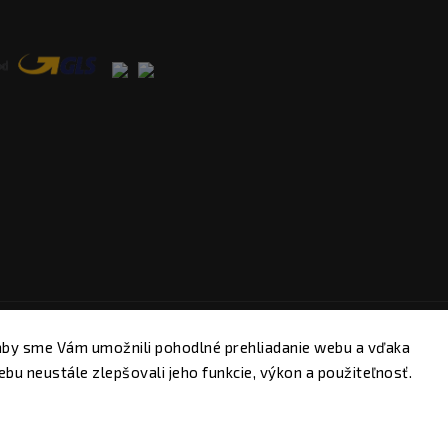
Copyright 2026
HillVital
. Všetky práva vyhradené.
aby sme Vám umožnili pohodlné prehliadanie webu a vďaka
Upraviť nastavenie cookies
bu neustále zlepšovali jeho funkcie, výkon a použiteľnosť.
Vytvořil
Shoptet
| Design
Shoptak.cz.