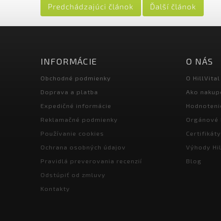
Predchádzajúci článok
Ďalší článok
INFORMÁCIE
O NÁS
Obchodné podmienky
O HillVital
Doprava a platba
Ako nakup
Expedičné informácie
Hodnoteni
Reklamačné podmienky
Orgánové 
Používanie cookies
Certifikáty
Ochrana osobných údajov
Výhody Hil
Pravidlá preverovania recenzií
Blog
Odstúpiť od zmluvy
Kontakty