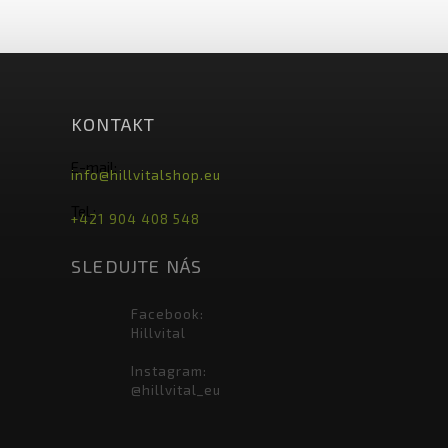
KONTAKT
E-mail:
info@hillvitalshop.eu
Tel.:
+421 904 408 548
SLEDUJTE NÁS
Facebook:
Hillvital
Instagram:
@hillvital_eu