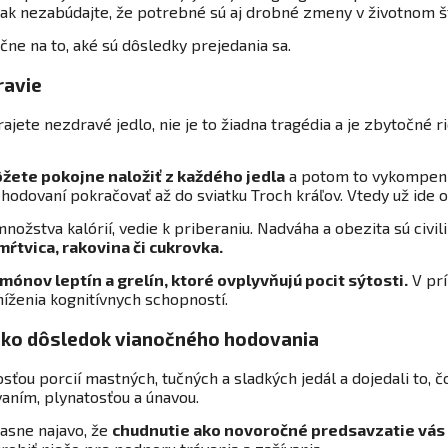
ak nezabúdajte, že potrebné sú aj drobné zmeny v životnom š
ne na to, aké sú dôsledky prejedania sa.
ravie
rajete nezdravé jedlo, nie je to žiadna tragédia a je zbytočné r
ôžete pokojne naložiť z každého jedla
a potom to vykompenz
v hodovaní pokračovať až do sviatku Troch kráľov. Vtedy už ide 
žstva kalórií, vedie k priberaniu. Nadváha a obezita sú civi
ŕtvica, rakovina či cukrovka.
ónov leptín a grelín, ktoré ovplyvňujú pocit sýtosti.
V prí
níženia kognitívnych schopností.
 ako dôsledok vianočného hodovania
ťou porcií mastných, tučných a sladkých jedál a dojedali to, 
vaním, plynatosťou a únavou.
jasne najavo, že
chudnutie ako novoročné predsavzatie vás