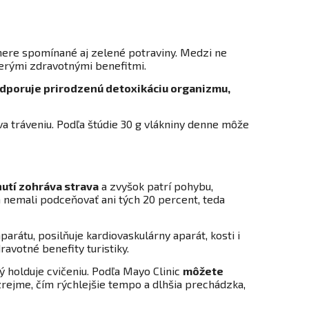
 smere spomínané aj zelené potraviny. Medzi ne
iacerými zdravotnými benefitmi.
dporuje prirodzenú detoxikáciu organizmu,
eva tráveniu. Podľa štúdie 30 g vlákniny denne môže
nutí zohráva strava
a zvyšok patrí pohybu,
a nemali podceňovať ani tých 20 percent, teda
rátu, posilňuje kardiovaskulárny aparát, kosti i
ravotné benefity turistiky.
dý holduje cvičeniu. Podľa Mayo Clinic
môžete
rejme, čím rýchlejšie tempo a dlhšia prechádzka,