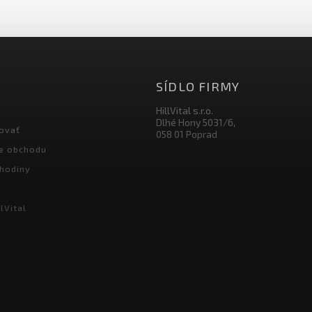
SÍDLO FIRMY
HillVital s.r.o.
Dlhé Hony 5031/6,
ovať
058 01 Poprad
e obchodu
hodiny
lVital