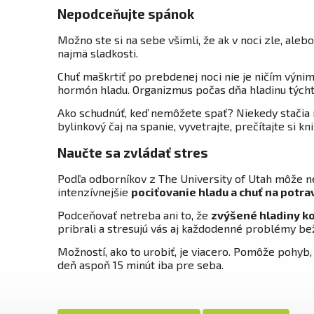
Nepodceňujte spánok
Možno ste si na sebe všimli, že ak v noci zle, ale
najmä sladkosti.
Chuť maškrtiť po prebdenej noci nie je ničím výn
hormón hladu. Organizmus počas dňa hladinu týcht
Ako schudnúť, keď nemôžete spať? Niekedy stačia 
bylinkový čaj na spanie, vyvetrajte, prečítajte si k
Naučte sa zvládať stres
Podľa odborníkov z The University of Utah môže n
intenzívnejšie
pociťovanie hladu a chuť na potra
Podceňovať netreba ani to, že
zvýšené hladiny kor
pribrali a stresujú vás aj každodenné problémy bež
Možností, ako to urobiť, je viacero. Pomôže pohyb,
deň aspoň 15 minút iba pre seba.