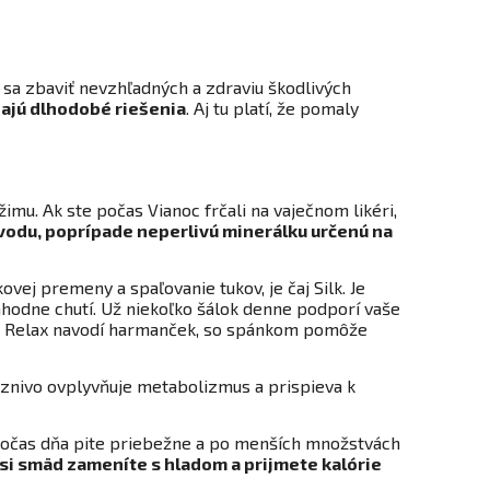
o sa zbaviť nevzhľadných a zdraviu škodlivých
šajú dlhodobé riešenia
. Aj tu platí, že pomaly
žimu. Ak ste počas Vianoc frčali na vaječnom likéri,
 vodu, poprípade neperlivú minerálku určenú na
ej premeny a spaľovanie tukov, je čaj Silk. Je
ahodne chutí. Už niekoľko šálok denne podporí vaše
Relax navodí harmanček, so spánkom pomôže
iaznivo ovplyvňuje metabolizmus a prispieva k
 Počas dňa pite priebežne a po menších množstvách
si smäd zameníte s hladom a prijmete kalórie