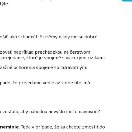
týle.
iešiť, ako schudnúť. Extrémy nikdy nie sú dobré.
ovať, napríklad prechádzkou na čerstvom
o prejedanie, ktoré je spojené s viacerými rizikami.
lizačné ochorenia spojené so zdravotnými
pade, že prejedanie vedie až k obezite, má
čo zostalo, aby náhodou nevyšlo niečo navnivoč?
 neminie
. Teda v prípade, že sa chcete zmestiť do