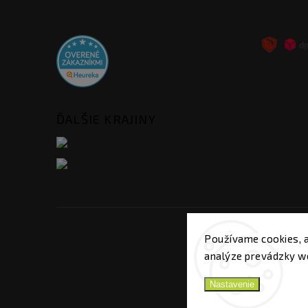
ĎALŠIE KRAJINY
Používame cookies, 
analýze prevádzky we
Nastavenie