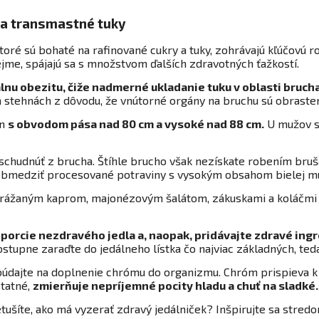
u a transmastné tuky
oré sú bohaté na rafinované cukry a tuky, zohrávajú kľúčovú rol
jme, spájajú sa s množstvom ďalších zdravotných ťažkostí.
nu obezitu, čiže nadmerné ukladanie tuku v oblasti bruch
a stehnách z dôvodu, že vnútorné orgány na bruchu sú obraste
en
s obvodom pása nad 80 cm a vysoké nad 88 cm.
U mužov s
o schudnúť z brucha. Štíhle brucho však nezískate robením bru
bmedziť procesované potraviny s vysokým obsahom bielej múk
yprážaným kaprom, majonézovým šalátom, zákuskami a koláčmi a
 porcie nezdravého jedla a, naopak, pridávajte zdravé ing
 Postupne zaraďte do jedálneho lístka čo najviac základných, t
búdajte na doplnenie chrómu do organizmu. Chróm prispieva k 
statné,
zmierňuje nepríjemné pocity hladu a chuť na sladké
tušíte, ako má vyzerať zdravý jedálniček? Inšpirujte sa str