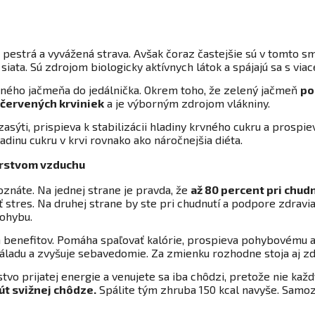
á, pestrá a vyvážená strava. Avšak čoraz častejšie sú v tomto
a siata. Sú zdrojom biologicky aktívnych látok a spájajú sa s v
leného jačmeňa do jedálnička. Okrem toho, že zelený jačmeň
po
u červených krviniek
a je výborným zdrojom vlákniny.
zasýti, prispieva k stabilizácii hladiny krvného cukru a prospi
ladinu cukru v krvi rovnako ako náročnejšia diéta.
erstvom vzduchu
oznáte. Na jednej strane je pravda, že
až 80 percent pri chud
 stres. Na druhej strane by ste pri chudnutí a podpore zdravi
pohybu.
 benefitov. Pomáha spaľovať kalórie, prospieva pohybovému apa
náladu a zvyšuje sebavedomie. Za zmienku rozhodne stoja aj zd
tvo prijatej energie a venujete sa iba chôdzi, pretože nie kaž
út svižnej chôdze.
Spálite tým zhruba 150 kcal navyše. Samoz