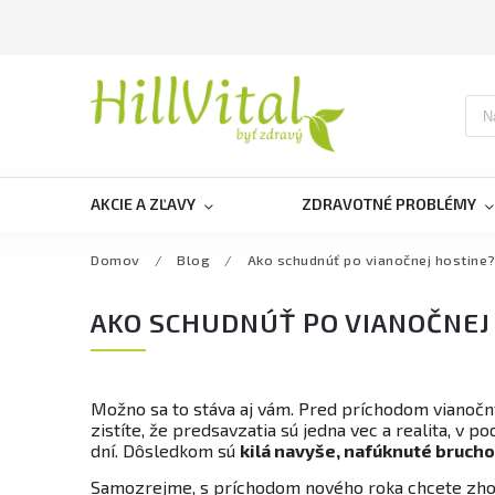
AKCIE A ZĽAVY
ZDRAVOTNÉ PROBLÉMY
Domov
/
Blog
/
Ako schudnúť po vianočnej hostine?
AKO SCHUDNÚŤ PO VIANOČNEJ
Možno sa to stáva aj vám. Pred príchodom vianočný
zistíte, že predsavzatia sú jedna vec a realita, v p
dní. Dôsledkom sú
kilá navyše, nafúknuté brucho 
Samozrejme, s príchodom nového roka chcete zhodi