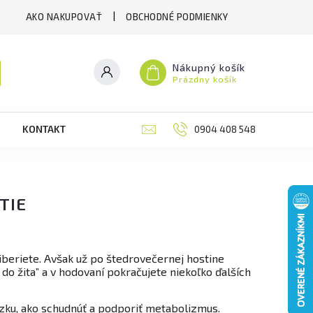
AKO NAKUPOVAŤ
OBCHODNÉ PODMIENKY
Nákupný košík
Prázdny košík
KONTAKT
RECENZIE
0904 408 548
BLOG
M
TIE
iberiete. Avšak už po štedrovečernej hostine
u do žita” a v hodovaní pokračujete niekoľko ďalších
zku, ako schudnúť a podporiť metabolizmus.