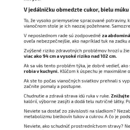
V jedálničku obmedzte cukor, bielu múk
To, že vysoko priemyselne spracované potraviny, kt
vianočnom stole je ich naozaj požehnane. Samozre
V neposlednom rade sú zodpovedné
za abdominál
oveľa nebezpečnejšie, ako napríklad tuk na zadku 
Zvýšené riziko zdravotných problémov hrozí u ži
viac ako 94 cm a vysoké riziko nad 102 cm.
Ak sa vás tento problém týka, je dobré vedieť, ak
robia v kuchyni.
Kľúčom k úspechu je maximálne o
Ak ste to počas vianočných sviatkov prehnali s v
začnite pomaly a postupne.
Chudnutie a zdravá strava idú ruka v ruke.
Znižujte
kalórií, výborne zasýti a dodá telu nutričné látky.
Neviete sa dostať zo závislosti na sladkom? Neza
metabolizmu bielkovín tukov a cukrov. A čo je pod
Neviete, ako schudnúť prostredníctvom stravy? Ne