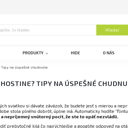
Hľadať
PRODUKTY
HIDE
O NÁS
 Tipy na úspešné chudnutie
 HOSTINE? TIPY NA ÚSPEŠNÉ CHUDNU
ch sviatkov si dávate záväzok, že budete jesť s mierou a nepr
odobe stola plného dobrôt, úplne iná. Automaticky hodíte “flint
a nepríjemný vnútorný pocit, že ste to opäť nezvládli.
ť prebytočné kilá čo najrýchlejšie a googlite odpoveď na otá