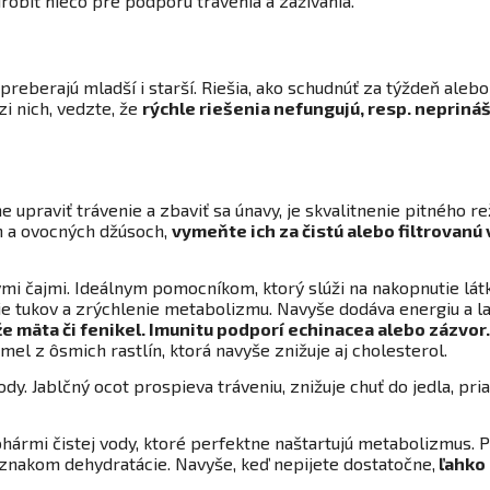
urobiť niečo pre podporu trávenia a zažívania.
preberajú mladší i starší. Riešia, ako schudnúť za týždeň aleb
zi nich, vedzte, že
rýchle riešenia nefungujú, resp. nepriná
e upraviť trávenie a zbaviť sa únavy, je skvalitnenie pitného re
h a ovocných džúsoch,
vymeňte ich za čistú alebo filtrovanú
 čajmi. Ideálnym pomocníkom, ktorý slúži na nakopnutie látkov
e tukov a zrýchlenie metabolizmu. Navyše dodáva energiu a l
 mäta či fenikel. Imunitu podporí echinacea alebo zázvor.
el z ôsmich rastlín, ktorá navyše znižuje aj cholesterol.
dy. Jablčný ocot prospieva tráveniu, znižuje chuť do jedla, pr
hármi čistej vody, ktoré perfektne naštartujú metabolizmus.
ríznakom dehydratácie. Navyše, keď nepijete dostatočne,
ľahko 