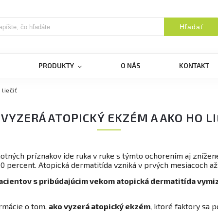
Hľadať
PRODUKTY
O NÁS
KONTAKT
liečiť
 VYZERÁ ATOPICKÝ EKZÉM A AKO HO LI
otných príznakov ide ruka v ruke s týmto ochorením aj znížen
 10 percent. Atopická dermatitída vzniká v prvých mesiacoch až
 pacientov s pribúdajúcim vekom atopická dermatitída vymi
ormácie o tom,
ako vyzerá atopický ekzém
, ktoré faktory sa 