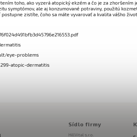
tením toho, ako vyzerá atopický ekzém a čo je za zhoršením
zitu symptómov, ale aj konzumované potraviny, použitú kozmeti
postupne zistíte, čoho sa máte vyvarovať a kvalita vášho živo
6476f024d491bfb3d45796e216553.pdf
ermatitis
ult/eye-problems
4299-atopic-dermatitis
Sídlo firmy
K
HillVital s.r.o.
l