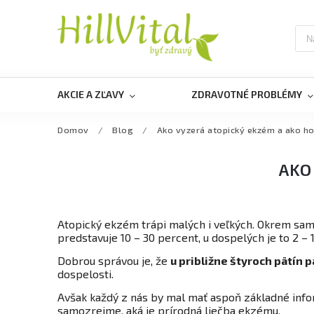
AKCIE A ZĽAVY
ZDRAVOTNÉ PROBLÉMY
Domov
/
Blog
/
Ako vyzerá atopický ekzém a ako ho 
AKO
Atopický ekzém trápi malých i veľkých. Okrem sam
predstavuje 10 – 30 percent, u dospelých je to 2 –
Dobrou správou je, že
u približne štyroch pätín
dospelosti.
Avšak každý z nás by mal mať aspoň základné inf
samozrejme, aká je prírodná liečba ekzému.