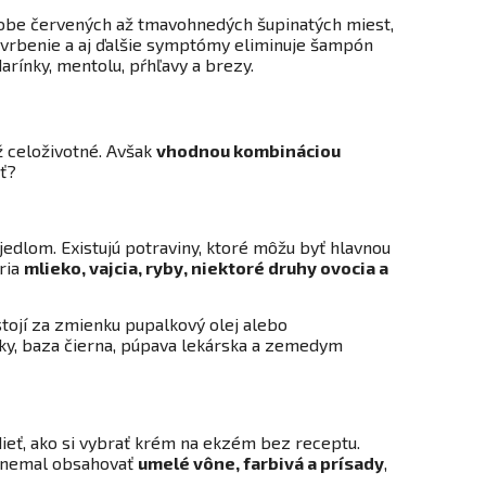
podobe červených až tmavohnedých šupinatých miest,
. Svrbenie a aj ďalšie symptómy eliminuje šampón
arínky, mentolu, pŕhľavy a brezy.
ž celoživotné. Avšak
vhodnou kombináciou
iť?
jedlom. Existujú potraviny, ktoré môžu byť hlavnou
tria
mlieko, vajcia, ryby, niektoré druhy ovocia a
tojí za zmienku pupalkový olej alebo
rsky, baza čierna, púpava lekárska a zemedym
ieť, ako si vybrať krém na ekzém bez receptu.
 nemal obsahovať
umelé vône, farbivá a prísady
,