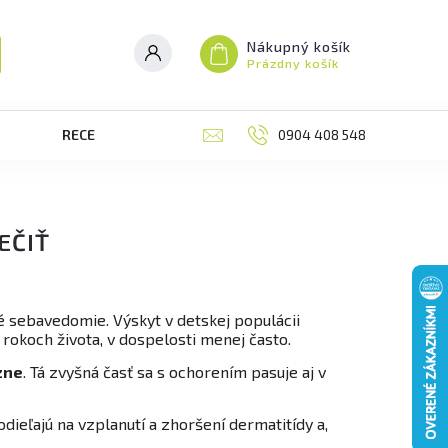
Nákupný košík
Prázdny košík
RECENZIE
BLOG
0904 408 548
MOJA OBJEDNÁVK
EČIŤ
é sebavedomie. Výskyt v detskej populácii
 rokoch života, v dospelosti menej často.
zne
. Tá zvyšná časť sa s ochorením pasuje aj v
podieľajú na vzplanutí a zhoršení dermatitídy a,