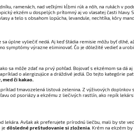
hrudníku, ramenách, nad veľkými kĺbmi rúk a nôh, na rukách v 
topický ekzém u dospelých prítomný aj vo vlasatej časti hlavy
lasy a telo s obsahom lopúcha, levandule, nechtíka, kôry mand
 sa úplne vyliečiť nedá. Aj keď štádia remisie môžu byť dlhé, a
o symptómy výrazne eliminovať. Čo je dôležité vedieť a urob
, ako sa môže zdať na prvý pohľad. Bojovať s ekzémom sa dá aj 
príklad o alergizujúce a dráždivé jedlá. Do tejto kategórie pa
, med či kakao.
príklad tmavozelená listová zelenina. Z výživových doplnkov s
ľavu od psoriázy a ekzému z liečivých rastlín, ako repík leká
ekára. Avšak ak preferujete prírodnú liečbu, mali by ste ved
 je
dôsledné preštudovanie si zloženia
. Krém na ekzém by