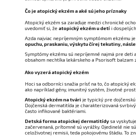
Čo je atopický ekzém a aké sú jeho príznaky
Atopický ekzém sa zaraďuje medzi chronické ochor
uvedomiť si, že
atopický ekzém u detí
i dospelých
Azda najviac nepríjemným symptómom ekzému je svr
opuchu, praskaniu, výskytu čírej tekutiny, nás
Symptómy ekzému sú nepríjemné najmä pre deti a, 
obsahom nechtíka lekárskeho a Psorisoft balzam zm
Ako vyzerá atopický ekzém
Hoci sa odborníci snažia prísť na to, čo atopický 
ako napríklad gény, imunitný systém, životné prost
Atopický ekzém na tvári
je typický pre dojčenskú 
Dojčenská dermatitída je charakterizovaná svrbivým
často infikované baktériami.
Detská forma atopickej dermatitídy
sa vyskytuje
začervenaná, prítomné sú vyrážky. Ojedinelé nie s
celoživotnej remisii, teda pokojovému štádiu. To 