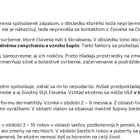
enia spôsobené zápalom, v dôsledku ktorého koža nepríjemne 
 nie je nákazlivý, teda neprenáša sa kontaktom z človeka na č
benie, ktoré človeka núti k škriabaniu. V dôsledku toho doc
lednému zasychaniu a vzniku šupín
. Tieto faktory sa podieľaj
samozrejme, aj ich rodičov. Preto hľadajú prostriedky na zmi
ierňujú silné a bolestivé svrbenie, začervenanie a podrážden
ekzém spôsobuje, zatiaľ sa im to nepodarilo. Avšak predpokladaj
redie a aj životný štýl človeka. Vzhľad ekzému sa môže líšiť
v 
formu dermatitídy. Vzniká v období 2 – 6 mesiaca. Z oblasti tvá
i vyrážkami. V oblasti vlasov sa objavujú mastné šupiny bielej
 v období 3 – 10 rokov v oblasti lakťov, podkolenných jamiek, kr
ú ani zmeny na nechtoch. V období šiestich rokov a puberty sa
znamená, že ekzém nemusí byť ochorením na celý život.