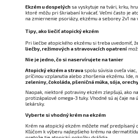
Ekzém u dospelých
sa vyskytuje na tvári, krku, 
ktoré môžu pri škriabaní krvácať. Veľmi často je a
na zmiernenie psoriázy, ekzému a seborey 2v1 na v
Tipy, ako liečiť atopický ekzém
Pri liečbe atopického ekzému si treba uvedomiť, že
liečby, režimových a stravovacích opatrení
možn
Nie je jedno, čo si naservírujete na tanier
Atopický ekzém a strava
spolu súvisia oveľa viac
príčinou vzplanutia alebo zhoršenia ekzému. Ide, na
zeleniny, čokoláda, pšeničná múka, sója, orechy
Naopak, niektoré potraviny ekzém zlepšujú, ako na
protizápalové omega-3 tuky. Vhodné sú aj čaje na ú
lekársky.
Vyberte si vhodný krém na ekzém
Krém na atopický ekzém môžete mať predpísaný od l
Kľúčom k výberu najlepšieho krému na dermatitídu
pretože tie atopickú pokožku dráždia.