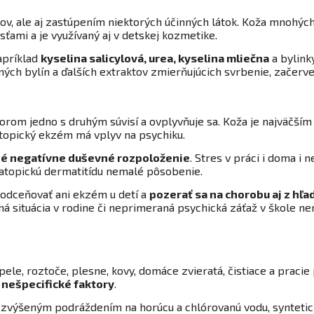
, ale aj zastúpením niektorých účinných látok. Koža mnohých 
sťami a je využívaný aj v detskej kozmetike.
apríklad
kyselina salicylová, urea, kyselina mliečna
a bylink
ných bylín a ďalších extraktov zmierňujúcich svrbenie, začerv
orom jedno s druhým súvisí a ovplyvňuje sa. Koža je najväčším
topický ekzém má vplyv na psychiku.
é negatívne duševné rozpoloženie
. Stres v práci i doma i
atopickú dermatitídu nemalé pôsobenie.
odceňovať ani ekzém u detí a
pozerať sa na chorobu aj z hľ
ná situácia v rodine či neprimeraná psychická záťaž v škole n
ele, roztoče, plesne, kovy, domáce zvieratá, čistiace a praci
 nešpecifické faktory
.
ť zvýšeným podráždením na horúcu a chlórovanú vodu, syntetic