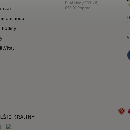
E
Dlhé Hony 5031/6,
i
058 01 Poprad
povať
Te
ie obchodu
+
 hodiny
S
ty
llVital
LŠIE KRAJINY