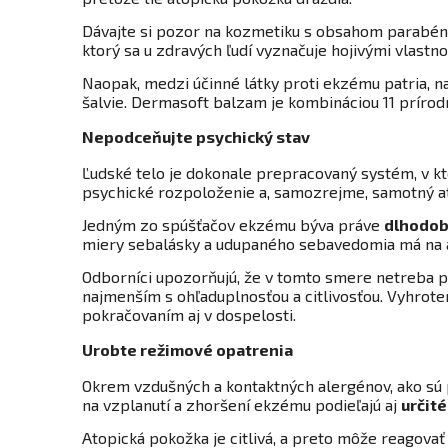
Dávajte si pozor na kozmetiku s obsahom parabénov
ktorý sa u zdravých ľudí vyznačuje hojivými vlastno
Naopak, medzi účinné látky proti ekzému patria, n
šalvie. Dermasoft balzam je kombináciou 11 prírod
Nepodceňujte psychický stav
Ľudské telo je dokonale prepracovaný systém, v kt
psychické rozpoloženie a, samozrejme, samotný a
Jedným zo spúšťačov ekzému býva práve
dlhodob
miery sebalásky a udupaného sebavedomia má na 
Odborníci upozorňujú, že v tomto smere netreba p
najmenším s ohľaduplnosťou a citlivosťou. Vyhrote
pokračovaním aj v dospelosti.
Urobte režimové opatrenia
Okrem vzdušných a kontaktných alergénov, ako sú p
na vzplanutí a zhoršení ekzému podieľajú aj
určité
Atopická pokožka je citlivá, a preto môže reagova