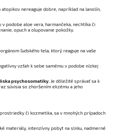
atopikov nereaguje dobre, napríklad na lanolín,
y v podobe aloe vera, harmančeka, nechtíka či
enanie, opuch a olupovanie pokožky.
 orgánom ľudského tela, ktorý reaguje na vaše
 negatívny vzťah k sebe samému v podobe nízkej
adiska psychosomatiky
. Je dôležité správať sa k
eraz súvisia so zhoršením ekzému a jeho
e prostriedky či kozmetika, sa v mnohých prípadoch
ké materiály, intenzívny pobyt na slnku, nadmerné