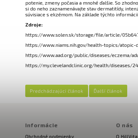
potenie, zmeny počasia a mnohé ďalšie. So zhodno
si do neho zaznamenávajte stav dermatitídy, inten
súvisiace s ekzémom. Na základe týchto informácií 
Zdroje:
https://www.solen.sk/storage/file/article/05b
https://www.niams.nih.gov/health-topics/atopic-d
https://www.aad.org/public/diseases/eczema/ad
https://my.clevelandclinic.org/health/diseases/2
Predchádzajúci článok
Ďalší článok
Informácie
O nás
Obchodné podmienky
O HillVita