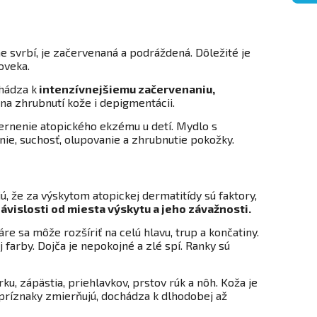
svrbí, je začervenaná a podráždená. Dôležité je
loveka.
hádza k
intenzívnejšiemu začervenaniu,
ú na zhrubnutí kože i depigmentácii.
ernenie atopického ekzému u detí. Mydlo s
ie, suchosť, olupovanie a zhrubnutie pokožky.
ú, že za výskytom atopickej dermatitídy sú faktory,
závislosti od miesta výskytu a jeho závažnosti.
re sa môže rozšíriť na celú hlavu, trup a končatiny.
 farby. Dojča je nepokojné a zlé spí. Ranky sú
ku, zápästia, priehlavkov, prstov rúk a nôh. Koža je
 príznaky zmierňujú, dochádza k dlhodobej až