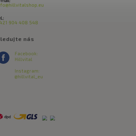
-mail:
nfo@hillvitalshop.eu
l.:
421 904 408 548
ledujte nás
Facebook:
Hillvital
Instagram:
@hillvital_eu