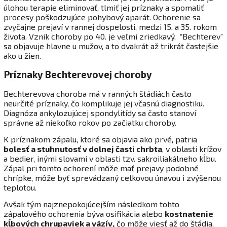
úlohou terapie eliminovať, tlmiť jej príznaky a spomaliť
procesy poškodzujúce pohybový aparát. Ochorenie sa
zvyčajne prejaví v rannej dospelosti, medzi 15. a 35. rokom
života. Vznik choroby po 40. je veľmi zriedkavý. “Bechterev”
sa objavuje hlavne u mužov, a to dvakrát až trikrát častejšie
ako u žien.
Príznaky Bechterevovej choroby
Bechterevova choroba má v ranných štádiách často
neurčité príznaky, čo komplikuje jej včasnú diagnostiku.
Diagnóza ankylozujúcej spondylitídy sa často stanoví
správne až niekoľko rokov po začiatku choroby.
K príznakom zápalu, ktoré sa objavia ako prvé, patria
bolesť a stuhnutosť v dolnej časti chrbta
, v oblasti krížov
a bedier, inými slovami v oblasti tzv. sakroiliakálneho kĺbu.
Zápal pri tomto ochorení môže mať prejavy podobné
chrípke, môže byť sprevádzaný celkovou únavou i zvýšenou
teplotou.
Avšak tým najznepokojúcejším následkom tohto
zápalového ochorenia býva osifikácia alebo
kostnatenie
kĺbových chrupaviek a väzív
,
čo môže viesť až do štádia,