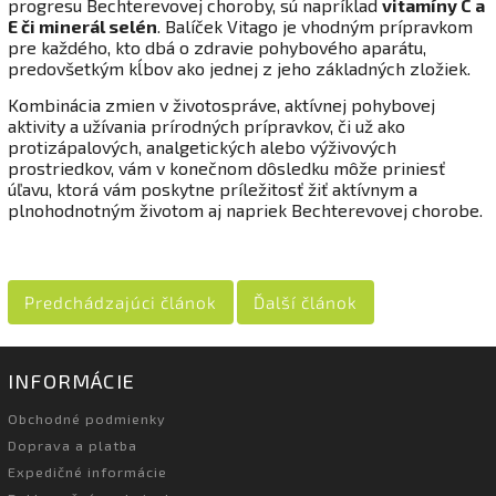
progresu Bechterevovej choroby, sú napríklad
vitamíny C a
E či minerál selén
. Balíček Vitago je vhodným prípravkom
pre každého, kto dbá o zdravie pohybového aparátu,
predovšetkým kĺbov ako jednej z jeho základných zložiek.
Kombinácia zmien v životospráve, aktívnej pohybovej
aktivity a užívania prírodných prípravkov, či už ako
protizápalových, analgetických alebo výživových
prostriedkov, vám v konečnom dôsledku môže priniesť
úľavu, ktorá vám poskytne príležitosť žiť aktívnym a
plnohodnotným životom aj napriek Bechterevovej chorobe.
Predchádzajúci článok
Ďalší článok
INFORMÁCIE
Obchodné podmienky
Doprava a platba
Expedičné informácie