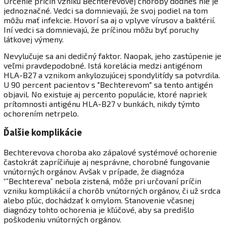
Určenie príčin vzniku Bechterevovej choroby dodnes nie je
jednoznačné. Vedci sa domnievajú, že svoj podiel na tom
môžu mať infekcie. Hovorí sa aj o vplyve vírusov a baktérií.
Iní vedci sa domnievajú, že príčinou môžu byť poruchy
látkovej výmeny.
Nevylučuje sa ani dedičný faktor. Naopak, jeho zastúpenie je
veľmi pravdepodobné. Istá korelácia medzi antigénom
HLA-B27 a vznikom ankylozujúcej spondylitídy sa potvrdila.
U 90 percent pacientov s "Bechterevom" sa tento antigén
objavil. No existuje aj percento populácie, ktoré napriek
prítomnosti antigénu HLA-B27 v bunkách, nikdy týmto
ochorením netrpelo.
Ďalšie komplikácie
Bechterevova choroba ako zápalové systémové ochorenie
častokrát zapríčiňuje aj nesprávne, chorobné fungovanie
vnútorných orgánov. Avšak v prípade, že diagnóza
“”Bechtereva” nebola zistená, môže pri určovaní príčin
vzniku komplikácií a chorôb vnútorných orgánov, či už srdca
alebo pľúc, dochádzať k omylom. Stanovenie včasnej
diagnózy tohto ochorenia je kľúčové, aby sa predišlo
poškodeniu vnútorných orgánov.