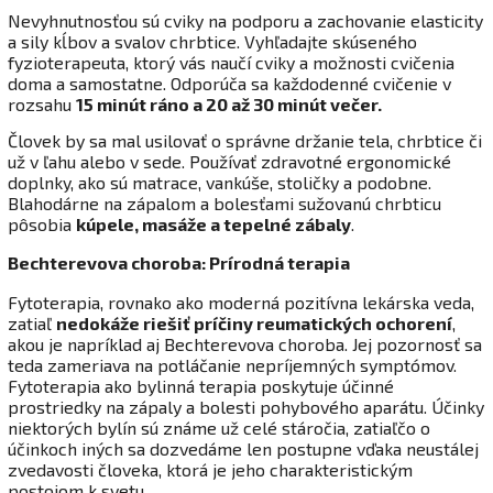
Nevyhnutnosťou sú cviky na podporu a zachovanie elasticity
a sily kĺbov a svalov chrbtice. Vyhľadajte skúseného
fyzioterapeuta, ktorý vás naučí cviky a možnosti cvičenia
doma a samostatne. Odporúča sa každodenné cvičenie v
rozsahu
15 minút ráno a 20 až 30 minút večer
.
Človek by sa mal usilovať o správne držanie tela, chrbtice či
už v ľahu alebo v sede. Používať zdravotné ergonomické
doplnky, ako sú matrace, vankúše, stoličky a podobne.
Blahodárne na zápalom a bolesťami sužovanú chrbticu
pôsobia
kúpele, masáže a tepelné zábaly
.
Bechterevova choroba: Prírodná terapia
Fytoterapia, rovnako ako moderná pozitívna lekárska veda,
zatiaľ
nedokáže riešiť príčiny reumatických ochorení
,
akou je napríklad aj Bechterevova choroba. Jej pozornosť sa
teda zameriava na potláčanie nepríjemných symptómov.
Fytoterapia ako bylinná terapia poskytuje účinné
prostriedky na zápaly a bolesti pohybového aparátu. Účinky
niektorých bylín sú známe už celé stáročia, zatiaľčo o
účinkoch iných sa dozvedáme len postupne vďaka neustálej
zvedavosti človeka, ktorá je jeho charakteristickým
postojom k svetu.