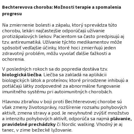
Bechterevova choroba: Možnosti terapie a spomalenia
progresu
Na zmiernenie bolesti a zápalu, ktorý sprevádza túto
chorobu, lekári najčastejšie odporúčajú užívanie
protizápalových liekov. Pacientom sa často predpisujú aj
tzv. antireumatiká. Užívanie týchto medikamentov môže
spôsobiť vedľajšie účinky, ktoré hoci zmierňujú jeden
zdravotný problém, môžu vyvolať ďalšie ťažkosti a
ochorenia.
V posledných rokoch sa do popredia dostáva tzv.
biologická liečba
. Liečba sa zakladá na aplikácii
biologických látok a proteínov, ktoré prirodzene inhibujú a
potláčajú látky zodpovedné za abnormálne fungovanie
imunitného systému pri autoimunitných chorobách.
Hlavnou zbraňou v boji proti Bechterevovej chorobe sú
však zmeny životosprávy, rozšírenie rozsahu pohybových
aktivít, zmena stravy a pod. Je nevyhnutné zvýšiť množstvo
a intenzitu pohybových aktivít, odporúča sa najmä
plávanie,
pravidelné prechádzky
či Nordic walking. Vhodný je aj
tanec, v zime bežecké lyžovanie.