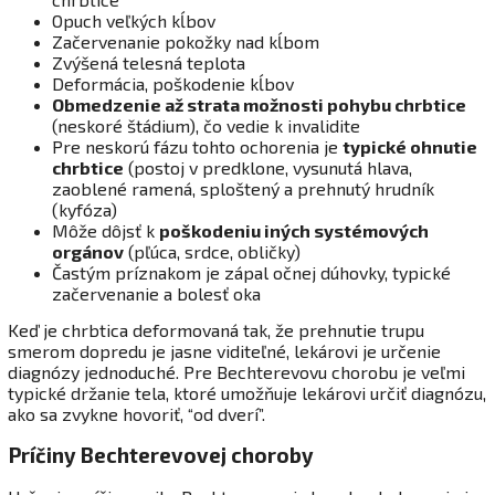
Opuch veľkých kĺbov
Začervenanie pokožky nad kĺbom
Zvýšená telesná teplota
Deformácia, poškodenie kĺbov
Obmedzenie až strata možnosti pohybu chrbtice
(neskoré štádium), čo vedie k invalidite
Pre neskorú fázu tohto ochorenia je
typické ohnutie
chrbtice
(postoj v predklone, vysunutá hlava,
zaoblené ramená, sploštený a prehnutý hrudník
(kyfóza)
Môže dôjsť k
poškodeniu iných systémových
orgánov
(pľúca, srdce, obličky)
Častým príznakom je zápal očnej dúhovky, typické
začervenanie a bolesť oka
Keď je chrbtica deformovaná tak, že prehnutie trupu
smerom dopredu je jasne viditeľné, lekárovi je určenie
diagnózy jednoduché. Pre Bechterevovu chorobu je veľmi
typické držanie tela, ktoré umožňuje lekárovi určiť diagnózu,
ako sa zvykne hovoriť, “od dverí”.
Príčiny Bechterevovej choroby