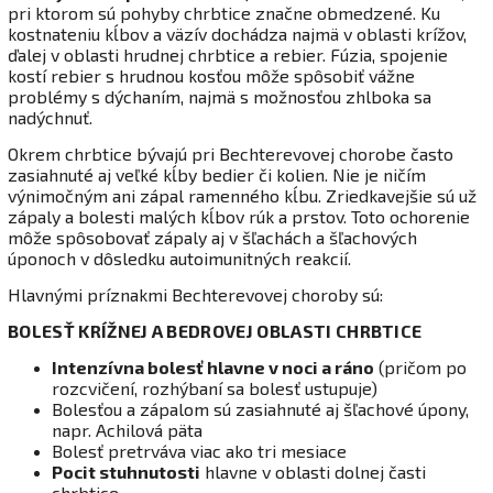
pri ktorom sú pohyby chrbtice značne obmedzené. Ku
kostnateniu kĺbov a väzív dochádza najmä v oblasti krížov,
ďalej v oblasti hrudnej chrbtice a rebier. Fúzia, spojenie
kostí rebier s hrudnou kosťou môže spôsobiť vážne
problémy s dýchaním, najmä s možnosťou zhlboka sa
nadýchnuť.
Okrem chrbtice bývajú pri Bechterevovej chorobe často
zasiahnuté aj veľké kĺby bedier či kolien. Nie je ničím
výnimočným ani zápal ramenného kĺbu. Zriedkavejšie sú už
zápaly a bolesti malých kĺbov rúk a prstov. Toto ochorenie
môže spôsobovať zápaly aj v šľachách a šľachových
úponoch v dôsledku autoimunitných reakcií.
Hlavnými príznakmi Bechterevovej choroby sú:
BOLESŤ KRÍŽNEJ A BEDROVEJ OBLASTI CHRBTICE
Intenzívna bolesť hlavne v noci a ráno
(pričom po
rozcvičení, rozhýbaní sa bolesť ustupuje)
Bolesťou a zápalom sú zasiahnuté aj šľachové úpony,
napr. Achilová päta
Bolesť pretrváva viac ako tri mesiace
Pocit stuhnutosti
hlavne v oblasti dolnej časti
chrbtice