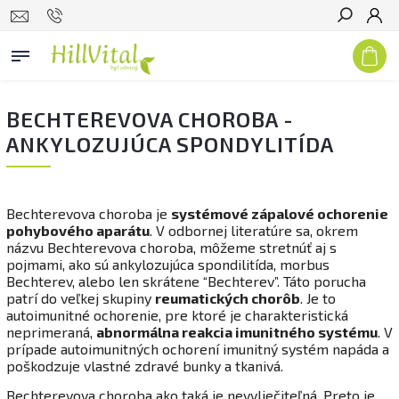
Hľadať
BECHTEREVOVA CHOROBA -
ANKYLOZUJÚCA SPONDYLITÍDA
Bechterevova choroba je
systémové zápalové ochorenie
pohybového aparátu
. V odbornej literatúre sa, okrem
názvu Bechterevova choroba, môžeme stretnúť aj s
pojmami, ako sú ankylozujúca spondilitída, morbus
Bechterev, alebo len skrátene “Bechterev”. Táto porucha
patrí do veľkej skupiny
reumatických chorôb
. Je to
autoimunitné ochorenie, pre ktoré je charakteristická
neprimeraná,
abnormálna reakcia imunitného systému
. V
prípade autoimunitných ochorení imunitný systém napáda a
poškodzuje vlastné zdravé bunky a tkanivá.
Bechterevova choroba ako taká je nevyliečiteľná. Preto je