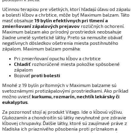
Učinnou terapiou pre všetkých, ktorí hľadajú úľavu od zápalu
a bolesti kĺbov a chrbtice, môže byť Maximum balzam. Táto
masť obsahuje
19 bylín efektívnych pri tlmení a
zmierňovaní zápalových prejavov
rozličných ochorení.
Maximum balzam ako prírodný prostriedok neobsahuje
žiadne umelé syntetické látky. Preto sa nemusíte obávať
negatívnych dôsledkov ošetrenia miesta postihnutého
zápalom. Maximum balzam pomáha:
Pri zmierňovaní opuchu kĺbov a chrbtice
Chladiť
rozhorúčené miesta pokožke spôsobené
zápalom
Bojovať
proti bolesti
Mnohé z 19 bylín prítomných v Maximum balzame sú
svetoznámymi protizápalovými prostriedkami. Ako príklad
možno uviesť
kurkumu, rozmarín, nechtík lekársky či
eukalyptus
.
Za pozornosť stojí aj produkt Vitago. Ide o kĺbovú výživu.
Glukozamín a chondroitín sú látky nevyhnutné pre zdravie
kĺbovej chrupavky. Ďalšie látky, ktoré sú zaujímavé práve z
hľadiska ich priaznivého pôsobenia proti príznakom a