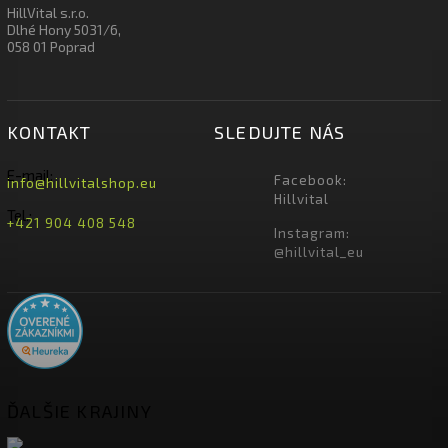
HillVital s.r.o.
Dlhé Hony 5031/6,
058 01 Poprad
KONTAKT
SLEDUJTE NÁS
E-mail:
Facebook:
info@hillvitalshop.eu
Hillvital
Tel.:
+421 904 408 548
Instagram:
@hillvital_eu
ĎALŠIE KRAJINY