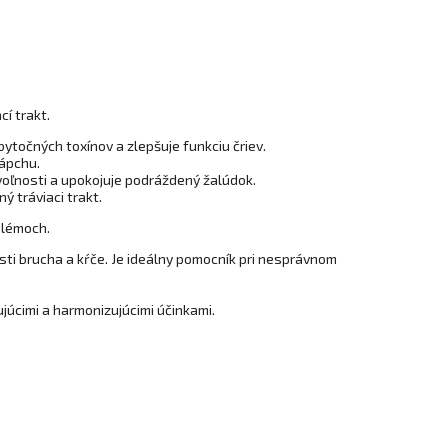
cí trakt.
ytočných toxínov a zlepšuje funkciu čriev.
zápchu.
evoľnosti a upokojuje podráždený žalúdok.
ý tráviaci trakt.
blémoch.
esti brucha a kŕče. Je ideálny pomocník pri nesprávnom
ujúcimi a harmonizujúcimi účinkami.