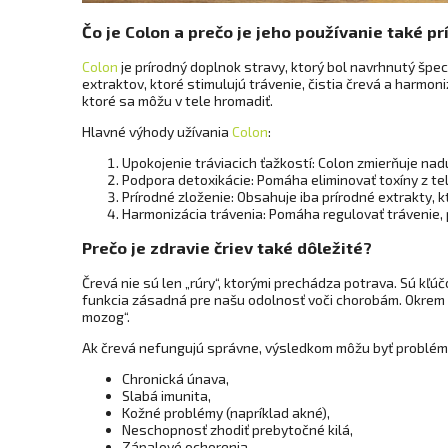
Čo je Colon a prečo je jeho používanie také p
Colon
je prírodný doplnok stravy, ktorý bol navrhnutý špec
extraktov, ktoré stimulujú trávenie, čistia črevá a harmo
ktoré sa môžu v tele hromadiť.
Hlavné výhody užívania
Colon
:
Upokojenie tráviacich ťažkostí: Colon zmierňuje nad
Podpora detoxikácie: Pomáha eliminovať toxíny z tel
Prírodné zloženie: Obsahuje iba prírodné extrakty, k
Harmonizácia trávenia: Pomáha regulovať trávenie, p
Prečo je zdravie čriev také dôležité?
Črevá nie sú len „rúry“, ktorými prechádza potrava. Sú kľ
funkcia zásadná pre našu odolnosť voči chorobám. Okrem t
mozog“.
Ak črevá nefungujú správne, výsledkom môžu byť problém
Chronická únava,
Slabá imunita,
Kožné problémy (napríklad akné),
Neschopnosť zhodiť prebytočné kilá,
Zápalové ochorenia.