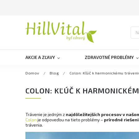
AKCIE A ZĽAVY
ZDRAVOTNÉ PROBLÉMY
Domov
/
Blog
/
Colon: Kľúč k harmonickému tráveni
COLON: KĽÚČ K HARMONICKÉM
Trávenie je jedným z
najdôležitejších procesov v našom
Colon
je odpoveďou na tieto problémy –
prírodné riešen
trávenia.