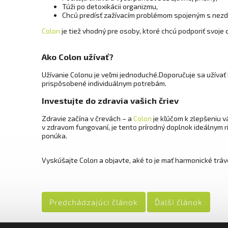
Túži po detoxikácii organizmu,
Chcú predísť zažívacím problémom spojeným s nezd
Colon
je tiež vhodný pre osoby, ktoré chcú podporiť svoj
Ako Colon užívať?
Užívanie Colonu je veľmi jednoduché.Doporučuje sa užívať
prispôsobené individuálnym potrebám.
Investujte do zdravia vašich čriev
Zdravie začína v črevách – a
Colon
je kľúčom k zlepšeniu v
v zdravom fungovaní, je tento prírodný doplnok ideálnym ri
ponúka.
Vyskúšajte Colon a objavte, aké to je mať harmonické tráv
Predchádzajúci článok
Ďalší článok