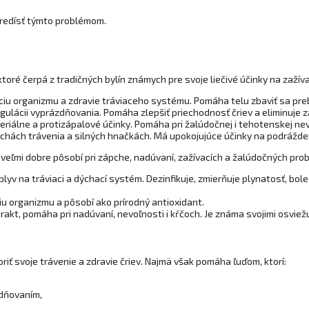
 predísť týmto problémom.
toré čerpá z tradičných bylín známych pre svoje liečivé účinky na zažíva
ciu organizmu a zdravie tráviaceho systému. Pomáha telu zbaviť sa preb
egulácii vyprázdňovania. Pomáha zlepšiť priechodnosť čriev a eliminuje 
teriálne a protizápalové účinky. Pomáha pri žalúdočnej i tehotenskej n
ruchách trávenia a silných hnačkách. Má upokojujúce účinky na podrážden
, veľmi dobre pôsobí pri zápche, nadúvaní, zažívacích a žalúdočných pro
plyv na tráviaci a dýchací systém. Dezinfikuje, zmierňuje plynatosť, bol
iu organizmu a pôsobí ako prírodný antioxidant.
 trakt, pomáha pri nadúvaní, nevoľnosti i kŕčoch. Je známa svojimi osviež
ť svoje trávenie a zdravie čriev. Najmä však pomáha ľuďom, ktorí:
dňovaním,