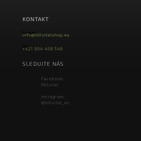
KONTAKT
E-mail:
info@hillvitalshop.eu
Tel.:
+421 904 408 548
SLEDUJTE NÁS
Facebook:
Hillvital
Instagram:
@hillvital_eu