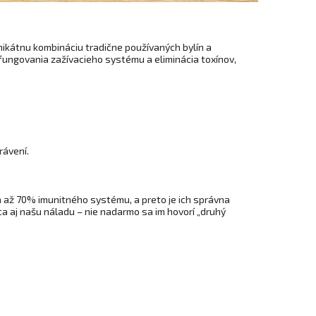
nikátnu kombináciu tradične používaných bylín a
o fungovania zažívacieho systému a eliminácia toxínov,
rávení.
a až 70% imunitného systému, a preto je ich správna
a aj našu náladu – nie nadarmo sa im hovorí „druhý