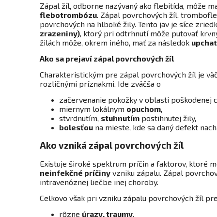
Zápal žíl, odborne nazývaný ako flebitída, môže m
flebotrombózu
. Zápal povrchových žíl, trombofl
povrchových na hlboké žily. Tento jav je síce zried
zrazeniny)
, ktorý pri odtrhnutí môže putovať krv
žilách môže, okrem iného, mať za následok
upchat
Ako sa prejaví zápal povrchových žíl
Charakteristickým pre zápal povrchových žíl je vä
rozličnými príznakmi. Ide zväčša o
začervenanie pokožky v oblasti poškodenej c
miernym lokálnym
opuchom
,
stvrdnutím,
stuhnutím
postihnutej žily,
bolesťou
na mieste, kde sa daný defekt nac
Ako vzniká zápal povrchových žíl
Existuje široké spektrum príčin a faktorov, ktoré 
neinfekčné príčiny
vzniku zápalu. Zápal povrchový
intravenóznej liečbe inej choroby.
Celkovo však pri vzniku zápalu povrchových žíl pre
rôzne
úrazy, traumy
,