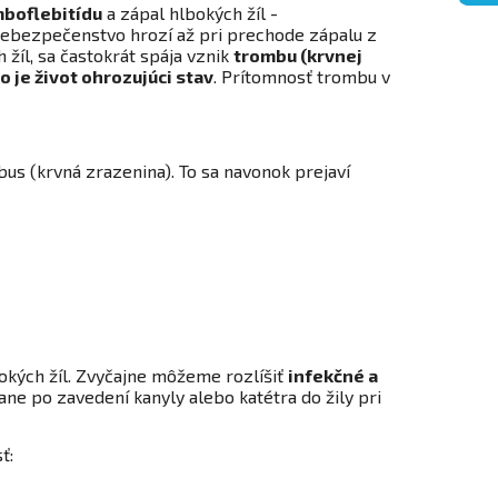
boflebitídu
a zápal hlbokých žíl -
 Nebezpečenstvo hrozí až pri prechode zápalu z
 žíl, sa častokrát spája vznik
trombu (krvnej
o je život ohrozujúci stav
. Prítomnosť trombu v
us (krvná zrazenina). To sa navonok prejaví
bokých žíl. Zvyčajne môžeme rozlíšiť
infekčné a
ane po zavedení kanyly alebo katétra do žily pri
ť: