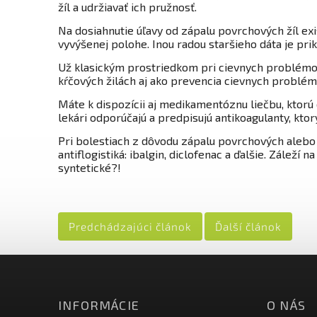
žíl a udržiavať ich pružnosť.
Na dosiahnutie úľavy od zápalu povrchových žíl exi
vyvýšenej polohe. Inou radou staršieho dáta je prik
Už klasickým prostriedkom pri cievnych problémoc
kŕčových žilách aj ako prevencia cievnych problém
Máte k dispozícii aj medikamentóznu liečbu, ktorú 
lekári odporúčajú a predpisujú antikoagulanty, kto
Pri bolestiach z dôvodu zápalu povrchových alebo 
antiflogistiká: ibalgin, diclofenac a ďalšie. Zálež
syntetické?!
Predchádzajúci článok
Ďalší článok
INFORMÁCIE
O NÁS