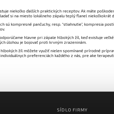
stuje niekoľko ďalších praktických receptov. Ak máte poškoden
ladať si na miesto lokálneho zápalu teplý flanel niekoľkokrát 
h sú kompresné pančuchy, resp. “stiahnutie”, kompresia posti
ov.
odporúčame hlavne pri zápale hlbokých žíl, keď existuje veľké 
rých úlohou je bojovať proti krvným zrazeninám.
hlbokých žíl môžete využiť nielen spomínané prírodné príprav
í na individuálnych preferenciách každého z nás, pre ake terape
SÍDLO FIRMY