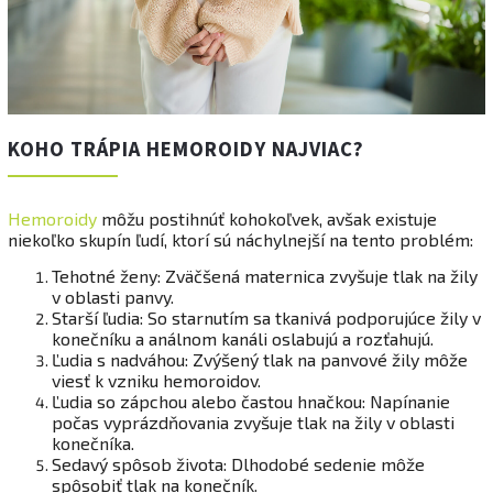
KOHO TRÁPIA HEMOROIDY NAJVIAC?
Hemoroidy
môžu postihnúť kohokoľvek, avšak existuje
niekoľko skupín ľudí, ktorí sú náchylnejší na tento problém:
Tehotné ženy: Zväčšená maternica zvyšuje tlak na žily
v oblasti panvy.
Starší ľudia: So starnutím sa tkanivá podporujúce žily v
konečníku a análnom kanáli oslabujú a rozťahujú.
Ľudia s nadváhou: Zvýšený tlak na panvové žily môže
viesť k vzniku hemoroidov.
Ľudia so zápchou alebo častou hnačkou: Napínanie
počas vyprázdňovania zvyšuje tlak na žily v oblasti
konečníka.
Sedavý spôsob života: Dlhodobé sedenie môže
spôsobiť tlak na konečník.