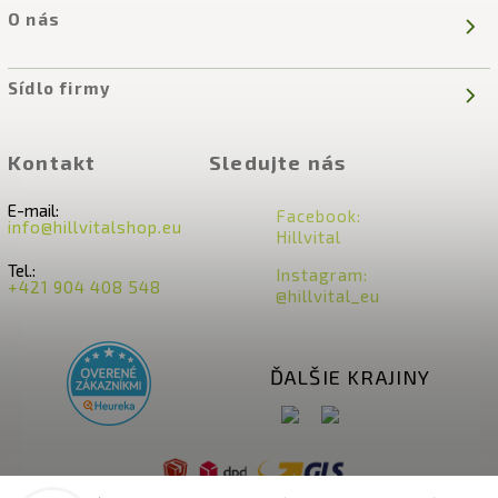
O nás
Sídlo firmy
Kontakt
Sledujte nás
E-mail:
Facebook:
info@hillvitalshop.eu
Hillvital
Tel.:
Instagram:
+421 904 408 548
@hillvital_eu
ĎALŠIE KRAJINY