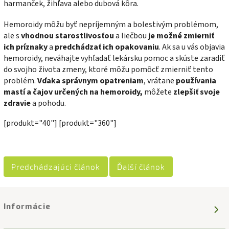
harmanček, žihľava alebo dubová kôra.
Hemoroidy môžu byť nepríjemným a bolestivým problémom,
ale s
vhodnou starostlivosťou
a liečbou
je možné zmierniť
ich príznaky
a
predchádzať ich opakovaniu
. Ak sa u vás objavia
hemoroidy, neváhajte vyhľadať lekársku pomoc a skúste zaradiť
do svojho života zmeny, ktoré môžu pomôcť zmierniť tento
problém.
Vďaka správnym opatreniam
, vrátane
používania
mastí a čajov
určených na hemoroidy,
môžete
zlepšiť svoje
zdravie
a pohodu.
[produkt="40"] [produkt="360"]
Predchádzajúci článok
Ďalší článok
Informácie