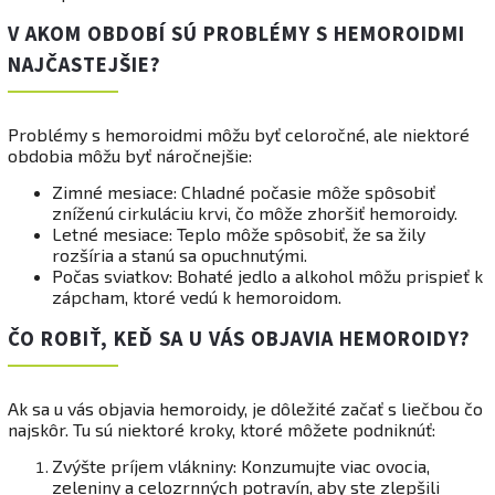
V AKOM OBDOBÍ SÚ PROBLÉMY S HEMOROIDMI
NAJČASTEJŠIE?
Problémy s hemoroidmi môžu byť celoročné, ale niektoré
obdobia môžu byť náročnejšie:
Zimné mesiace: Chladné počasie môže spôsobiť
zníženú cirkuláciu krvi, čo môže zhoršiť hemoroidy.
Letné mesiace: Teplo môže spôsobiť, že sa žily
rozšíria a stanú sa opuchnutými.
Počas sviatkov: Bohaté jedlo a alkohol môžu prispieť k
zápcham, ktoré vedú k hemoroidom.
ČO ROBIŤ, KEĎ SA U VÁS OBJAVIA HEMOROIDY?
Ak sa u vás objavia hemoroidy, je dôležité začať s liečbou čo
najskôr. Tu sú niektoré kroky, ktoré môžete podniknúť:
Zvýšte príjem vlákniny: Konzumujte viac ovocia,
zeleniny a celozrnných potravín, aby ste zlepšili