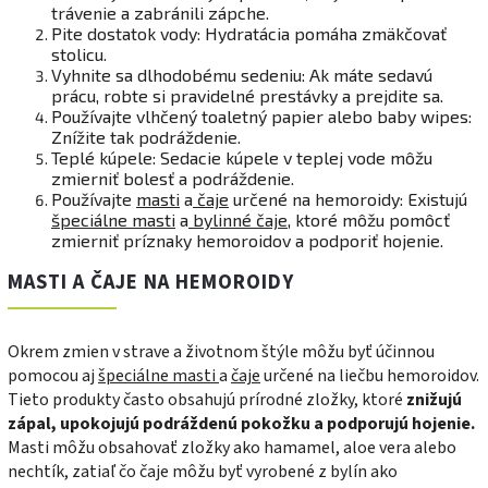
trávenie a zabránili zápche.
Pite dostatok vody: Hydratácia pomáha zmäkčovať
stolicu.
Vyhnite sa dlhodobému sedeniu: Ak máte sedavú
prácu, robte si pravidelné prestávky a prejdite sa.
Používajte vlhčený toaletný papier alebo baby wipes:
Znížite tak podráždenie.
Teplé kúpele: Sedacie kúpele v teplej vode môžu
zmierniť bolesť a podráždenie.
Používajte
masti
a
čaje
určené na hemoroidy: Existujú
špeciálne masti
a
bylinné čaje
, ktoré môžu pomôcť
zmierniť príznaky hemoroidov a podporiť hojenie.
MASTI A ČAJE NA HEMOROIDY
Okrem zmien v strave a životnom štýle môžu byť účinnou
pomocou aj
špeciálne masti
a
čaje
určené na liečbu hemoroidov.
Tieto produkty často obsahujú prírodné zložky, ktoré
znižujú
zápal, upokojujú podráždenú pokožku a podporujú hojenie.
Masti môžu obsahovať zložky ako hamamel, aloe vera alebo
nechtík, zatiaľ čo čaje môžu byť vyrobené z bylín ako