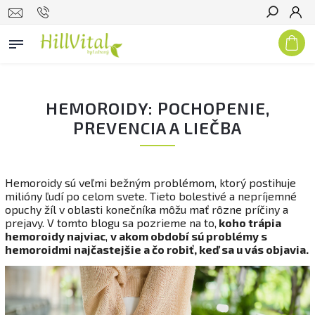
Hľadať
HEMOROIDY: POCHOPENIE,
PREVENCIA A LIEČBA
Hemoroidy sú veľmi bežným problémom, ktorý postihuje
milióny ľudí po celom svete. Tieto bolestivé a nepríjemné
opuchy žíl v oblasti konečníka môžu mať rôzne príčiny a
prejavy. V tomto blogu sa pozrieme na to,
koho trápia
hemoroidy najviac
,
v akom období sú problémy s
hemoroidmi najčastejšie a čo robiť, keď sa u vás objavia.