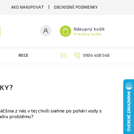
AKO NAKUPOVAŤ
OBCHODNÉ PODMIENKY
Nákupný košík
Prázdny košík
RECENZIE
BLOG
0904 408 548
MOJA OBJEDNÁVK
TKY?
äčšina z nás v tej chvíli siahne po pohári vody s
jadru problému?