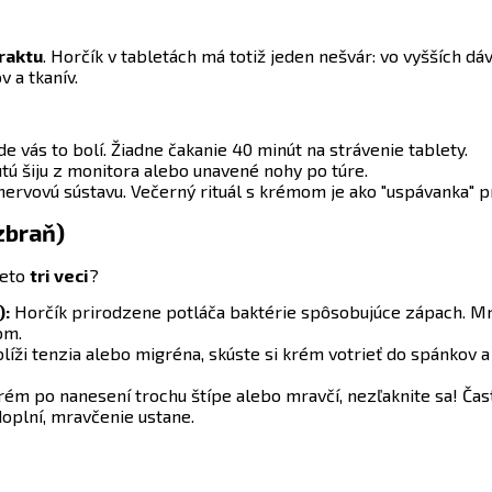
raktu
. Horčík v tabletách má totiž jeden nešvár: vo vyšších d
v a tkanív.
vás to bolí. Žiadne čakanie 40 minút na strávenie tablety.
tú šiju z monitora alebo unavené nohy po túre.
ervovú sústavu. Večerný rituál s krémom je ako "uspávanka" p
zbraň)
ieto
tri veci
?
):
Horčík prirodzene potláča baktérie spôsobujúce zápach. M
om.
 blíži tenzia alebo migréna, skúste si krém votrieť do spánkov
rém po nanesení trochu štípe alebo mravčí, nezľaknite sa! Často
doplní, mravčenie ustane.