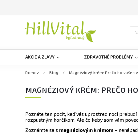
AKCIE A ZĽAVY
ZDRAVOTNÉ PROBLÉMY
Domov
/
Blog
/
Magnéziový krém: Prečo ho vaše sva
MAGNÉZIOVÝ KRÉM: PREČO HO 
Poznáte ten pocit, keď vás uprostred noci prebudí kŕ
rozpustným horčíkom. Ale čo keby som vám povedal,
Zoznámte sa s
magnéziovým krémom
– nenápad