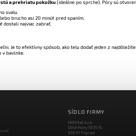
istú a prehriatu pokožku
(ideálne po sprche). Póry sú otvoren
o svalu.
lebo brucho asi 20 minút pred spaním.
é dostali najviac zabrať.
eľni. Je to efektívny spôsob, ako telu dodať jeden z najdôležit
o v bavlnke.
SÍDLO FIRMY
HillVital s.r.o.
Dlhé Hony 5031/6,
ovať
058 01 Poprad