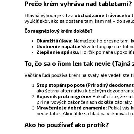
Prečo krém vyhráva nad tabletami?
Hlavná výhoda je v tzv.
obchádzanie tráviaceho t
vylúčiť skôr, ako sa dostane tam, kam má – do svalo
Čo
magnéziový krém
dokáže?
Okamžitá úľava:
Namažete ho presne tam, kde 
Uvoľnenie napätia:
Skvele funguje na stuhnu
Zlepšenie spánku:
Horčík pomáha upokojiť n
To, čo sa o ňom len tak nevie (Tajná 
Väčšina ľudí používa krém na svaly, ale vedeli ste t
Stop stopám po pote (Prírodný deodorant
ako šetrnú alternatívu k bežným dezodorant
Bojovník proti migréne:
Pokiaľ cítite, že sa
pri nervových zakončeniach dokáže zázraky.
Mravčenie je dobré znamenie:
Pokiaľ vás k
nedostatok. Akonáhle sa hladina v tkanivách 
Ako ho používať ako profík?