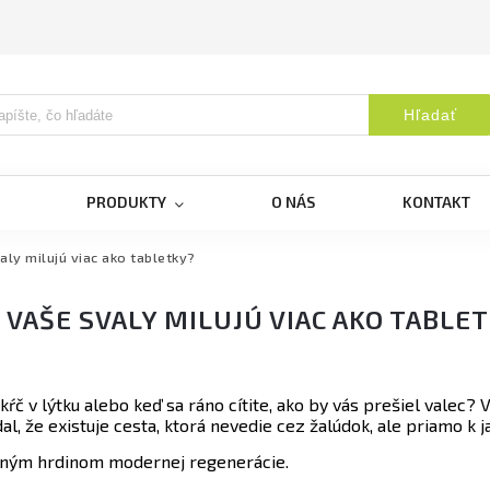
Hľadať
PRODUKTY
O NÁS
KONTAKT
ly milujú viac ako tabletky?
VAŠE SVALY MILUJÚ VIAC AKO TABLE
č v lýtku alebo keď sa ráno cítite, ako by vás prešiel valec? V
 že existuje cesta, ktorá nevedie cez žalúdok, ale priamo k 
ným hrdinom modernej regenerácie.