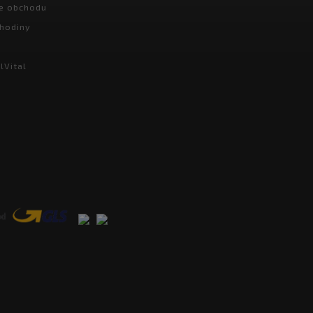
e obchodu
hodiny
lVital