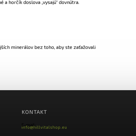
é a horčík doslova „vysajú“ dovnútra.
ejších minerálov bez toho, aby ste zaťažovali
KONTAKT
E-mail:
info@hillvitalshop.eu