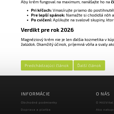
Aby krém fungoval na maximum, nanášajte ho na
č
Pri kŕčoch:
Vmasírujte priamo do postihnutéh
Pre lepší spánok:
Namažte si chodidlá nôh a
Po cvičení:
Aplikujte na svalové skupiny, ktor
Verdikt pre rok 2026
Magnéziový krém
nie je len ďalšia kozmetika v kúp
žalúdok. Okamžitý účinok, príjemná vôňa a svaly ak
Predchádzajúci článok
Ďalší článok
INFORMÁCIE
O NÁS
Obchodné podmienky
O HillVital
Doprava a platba
Ako nakup