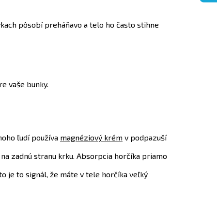
ávkach pôsobí preháňavo a telo ho často stihne
re vaše bunky.
noho ľudí používa
magnéziový krém
v podpazuší
 a na zadnú stranu krku. Absorpcia horčíka priamo
 je to signál, že máte v tele horčíka veľký