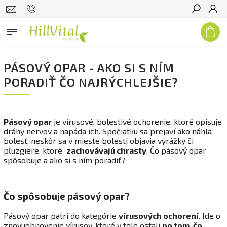
Hľadať
PÁSOVÝ OPAR - AKO SI S NÍM
PORADIŤ ČO NAJRÝCHLEJŠIE?
Pásový opar
je vírusové, bolestivé ochorenie, ktoré opisuje
dráhy nervov a napáda ich. Spočiatku sa prejaví ako náhla
bolesť, neskôr sa v mieste bolesti objavia vyrážky či
pľuzgiere, ktoré
zachovávajú chrasty
. Čo pásový opar
spôsobuje a ako si s ním poradiť?
Čo spôsobuje pásový opar?
Pásový opar patrí do kategórie
vírusových ochorení
. Ide o
znovuobnovenie vírusov, ktoré v tele ostali
po tom, čo