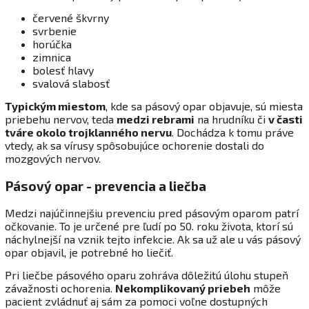
červené škvrny
svrbenie
horúčka
zimnica
bolesť hlavy
svalová slabosť
Typickým miestom
, kde sa pásový opar objavuje, sú miesta
priebehu nervov, teda
medzi rebrami
na hrudníku či
v časti
tváre okolo trojklanného nervu
. Dochádza k tomu práve
vtedy, ak sa vírusy spôsobujúce ochorenie dostali do
mozgových nervov.
Pásový opar - prevencia a liečba
Medzi najúčinnejšiu prevenciu pred pásovým oparom patrí
očkovanie. To je určené pre ľudí po 50. roku života, ktorí sú
náchylnejší na vznik tejto infekcie. Ak sa už ale u vás pásový
opar objavil, je potrebné ho liečiť.
Pri liečbe pásového oparu zohráva dôležitú úlohu stupeň
závažnosti ochorenia.
N
ekomplikovaný priebeh
môže
pacient zvládnuť aj sám za pomoci voľne dostupných