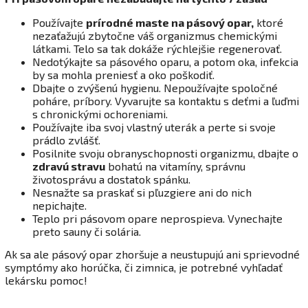
Používajte
prírodné maste na pásový opar
,
ktoré
nezaťažujú zbytočne váš organizmus chemickými
látkami. Telo sa tak dokáže rýchlejšie regenerovať.
Nedotýkajte sa pásového oparu, a potom oka, infekcia
by sa mohla preniesť a oko poškodiť.
Dbajte o zvýšenú hygienu. Nepoužívajte spoločné
poháre, príbory. Vyvarujte sa kontaktu s deťmi a ľuďmi
s chronickými ochoreniami.
Používajte iba svoj vlastný uterák a perte si svoje
prádlo zvlášť.
Posilnite svoju obranyschopnosti organizmu, dbajte o
zdravú stravu
bohatú na vitamíny, správnu
životosprávu a dostatok spánku.
Nesnažte sa praskať si pľuzgiere ani do nich
nepichajte.
Teplo pri pásovom opare neprospieva. Vynechajte
preto sauny či solária.
Ak sa ale pásový opar zhoršuje a neustupujú ani sprievodné
symptómy ako horúčka, či zimnica, je potrebné vyhľadať
lekársku pomoc!