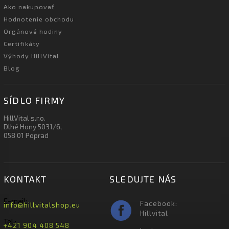
Ako nakupovať
Hodnotenie obchodu
Orgánové hodiny
Certifikáty
Výhody HillVital
Blog
SÍDLO FIRMY
HillVital s.r.o.
Dlhé Hony 5031/6,
058 01 Poprad
KONTAKT
SLEDUJTE NÁS
E-mail:
Facebook:
info@hillvitalshop.eu
Hillvital
Tel.:
+421 904 408 548