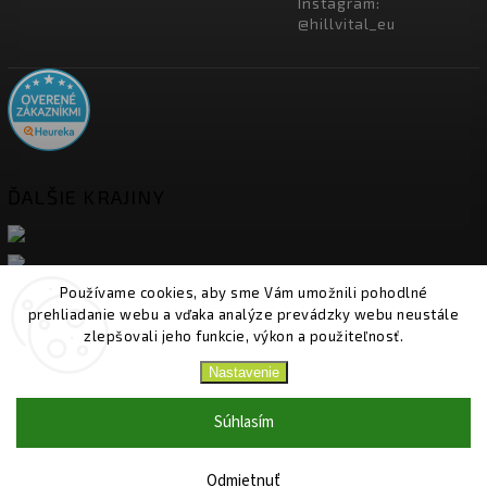
Instagram:
@hillvital_eu
ĎALŠIE KRAJINY
Používame cookies, aby sme Vám umožnili pohodlné
prehliadanie webu a vďaka analýze prevádzky webu neustále
zlepšovali jeho funkcie, výkon a použiteľnosť.
Nastavenie
Copyright 2026
HillVital
. Všetky práva vyhradené.
Upraviť nastavenie cookies
Súhlasím
Vytvořil
Shoptet
| Design
Shoptak.cz.
Odmietnuť