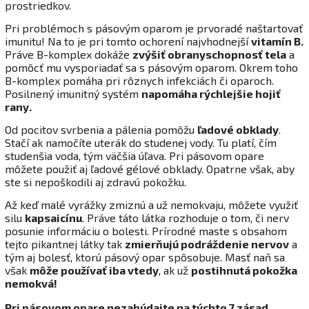
prostriedkov.
Pri problémoch s pásovým oparom je prvoradé naštartovať
imunitu! Na to je pri tomto ochorení najvhodnejší
vitamín B
.
Práve B-komplex dokáže
zvýšiť obranyschopnosť tela
a
pomôcť mu vysporiadať sa s pásovým oparom. Okrem toho
B-komplex pomáha pri rôznych infekciách či oparoch.
Posilnený imunitný systém
napomáha rýchlejšie hojiť
rany
.
Od pocitov svrbenia a pálenia pomôžu
ľadové obklady
.
Stačí ak namočíte uterák do studenej vody. Tu platí, čím
studenšia voda, tým väčšia úľava. Pri pásovom opare
môžete použiť aj ľadové gélové obklady. Opatrne však, aby
ste si nepoškodili aj zdravú pokožku.
Až keď malé vyrážky zmiznú a už nemokvaju, môžete využiť
silu
kapsaicínu
. Práve táto látka rozhoduje o tom, či nerv
posunie informáciu o bolesti. Prírodné maste s obsahom
tejto pikantnej látky tak
zmierňujú podráždenie nervov
a
tým aj bolesť, ktorú pásový opar spôsobuje. Masť naň sa
však
môže používať iba vtedy
, ak už
postihnutá pokožka
nemokvá!
Pri pásovom opare nezabúdajte na týchto 7 zásad