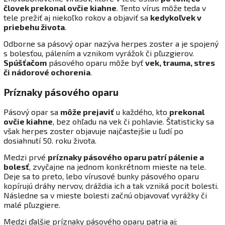
človek prekonal ovčie kiahne
. Tento vírus môže teda v
tele prežiť aj niekoľko rokov a objaviť sa
kedykoľvek v
priebehu života
.
Odborne sa pásový opar nazýva herpes zoster a je spojený
s bolesťou, pálením a vznikom vyrážok či pľuzgierov.
Spúšťačom
pásového oparu môže byť
vek, trauma, stres
či nádorové ochorenia
.
Príznaky pásového oparu
Pásový opar sa
môže prejaviť
u každého, kto
prekonal
ovčie kiahne
, bez ohľadu na vek či pohlavie. Štatisticky sa
však herpes zoster objavuje najčastejšie u ľudí po
dosiahnutí 50. roku života.
Medzi prvé
príznaky pásového oparu patrí pálenie a
bolesť
, zvyčajne na jednom konkrétnom mieste na tele.
Deje sa to preto, lebo vírusové bunky pásového oparu
kopírujú dráhy nervov, dráždia ich a tak vzniká pocit bolesti.
Následne sa v mieste bolesti začnú objavovať vyrážky či
malé pľuzgiere.
Medzi ďalšie príznaky pásového oparu patria aj: