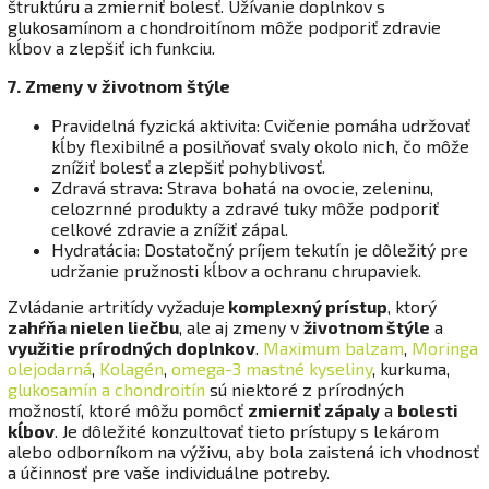
štruktúru a zmierniť bolesť. Užívanie doplnkov s
glukosamínom a chondroitínom môže podporiť zdravie
kĺbov a zlepšiť ich funkciu.
7. Zmeny v životnom štýle
Pravidelná fyzická aktivita: Cvičenie pomáha udržovať
kĺby flexibilné a posilňovať svaly okolo nich, čo môže
znížiť bolesť a zlepšiť pohyblivosť.
Zdravá strava: Strava bohatá na ovocie, zeleninu,
celozrnné produkty a zdravé tuky môže podporiť
celkové zdravie a znížiť zápal.
Hydratácia: Dostatočný príjem tekutín je dôležitý pre
udržanie pružnosti kĺbov a ochranu chrupaviek.
Zvládanie artritídy vyžaduje
komplexný prístup
, ktorý
zahŕňa nielen liečbu
, ale aj zmeny v
životnom štýle
a
využitie prírodných doplnkov
.
Maximum balzam
,
Moringa
olejodarná
,
Kolagén
,
omega-3 mastné kyseliny
, kurkuma,
glukosamín a chondroitín
sú niektoré z prírodných
možností, ktoré môžu pomôcť
zmierniť zápaly
a
bolesti
kĺbov
. Je dôležité konzultovať tieto prístupy s lekárom
alebo odborníkom na výživu, aby bola zaistená ich vhodnosť
a účinnosť pre vaše individuálne potreby.