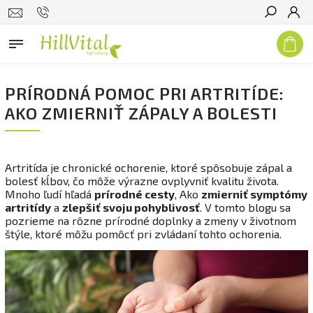
Hľadať
PRÍRODNÁ POMOC PRI ARTRITÍDE:
AKO ZMIERNIŤ ZÁPALY A BOLESTI
Artritída je chronické ochorenie, ktoré spôsobuje zápal a
bolesť kĺbov, čo môže výrazne ovplyvniť kvalitu života.
Mnoho ľudí hľadá
prírodné cesty
, Ako
zmierniť symptómy
artritídy
a
zlepšiť svoju pohyblivosť
. V tomto blogu sa
pozrieme na rôzne prírodné doplnky a zmeny v životnom
štýle, ktoré môžu pomôcť pri zvládaní tohto ochorenia.