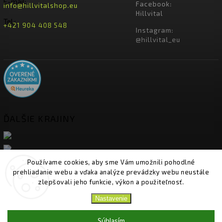
E-mail:
Facebook:
info@hillvitalshop.eu
Hillvital
Tel.:
+421 904 408 548
Instagram:
@hillvital_eu
ĎALŠIE KRAJINY
Používame cookies, aby sme Vám umožnili pohodlné
prehliadanie webu a vďaka analýze prevádzky webu neustále
zlepšovali jeho funkcie, výkon a použiteľnosť.
Nastavenie
Copyright 2026
HillVital
. Všetky práva vyhradené.
Upraviť nastavenie cookies
Súhlasím