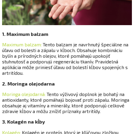
1. Maximum balzam
Maximum balzam:
Tento balzam je navrhnutý špeciálne na
úľavu od bolesti a zápalu v kĺboch. Obsahuje kombináciu
bylín a prírodných olejov, ktoré pomáhajú upokojiť
stuhnutosť a podporujú regeneráciu tkanív. Pravidelná
aplikácia môže priniesť úľavu od bolestí kĺbov spojených s
artritídou.
2. Moringa olejodarna
Moringa olejodarná:
Tento výživový doplnok je bohatý na
antioxidanty, ktoré pomáhajú bojovať proti zápalu. Moringa
obsahuje aj vitamíny a minerály, ktoré podporujú celkové
zdravie kĺbov a môžu znížiť príznaky artritídy.
3. Kolagén na kĺby
Kolagén:
Kolagén je proteín, ktorý je kľúčovou zložkou