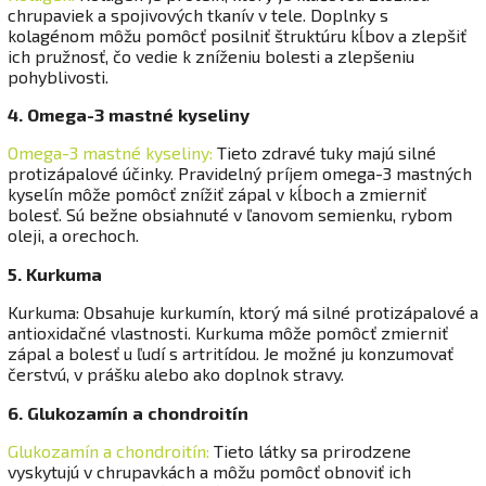
chrupaviek a spojivových tkanív v tele. Doplnky s
kolagénom môžu pomôcť posilniť štruktúru kĺbov a zlepšiť
ich pružnosť, čo vedie k zníženiu bolesti a zlepšeniu
pohyblivosti.
4. Omega-3 mastné kyseliny
Omega-3 mastné kyseliny:
Tieto zdravé tuky majú silné
protizápalové účinky. Pravidelný príjem omega-3 mastných
kyselín môže pomôcť znížiť zápal v kĺboch ​​a zmierniť
bolesť. Sú bežne obsiahnuté v ľanovom semienku, rybom
oleji, a orechoch.
5. Kurkuma
Kurkuma: Obsahuje kurkumín, ktorý má silné protizápalové a
antioxidačné vlastnosti. Kurkuma môže pomôcť zmierniť
zápal a bolesť u ľudí s artritídou. Je možné ju konzumovať
čerstvú, v prášku alebo ako doplnok stravy.
6. Glukozamín a chondroitín
Glukozamín a chondroitín:
Tieto látky sa prirodzene
vyskytujú v chrupavkách a môžu pomôcť obnoviť ich