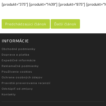
[produkt="375"] [produkt="1439"] [produkt="875"] [produkt="1
Predchádzajúci článok
Ďalší článok
INFORMÁCIE
Obchodné podmienky
Doprava a platba
Expedičné informácie
Reklamačné podmienky
Používanie cookies
Ochrana osobných údajov
Pravidlá preverovania recenzií
Odstúpiť od zmluvy
Kontakty