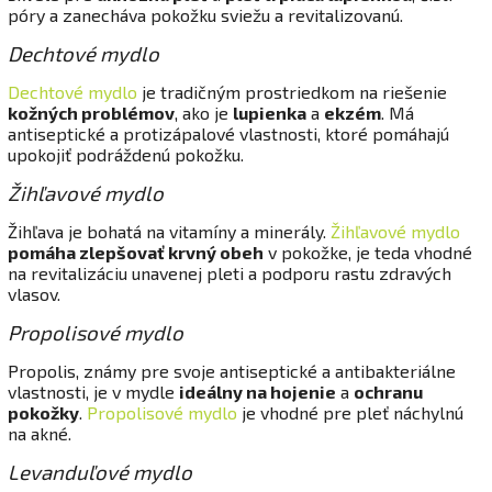
póry a zanecháva pokožku sviežu a revitalizovanú.
Dechtové mydlo
Dechtové mydlo
je tradičným prostriedkom na riešenie
kožných problémov
, ako je
lupienka
a
ekzém
. Má
antiseptické a protizápalové vlastnosti, ktoré pomáhajú
upokojiť podráždenú pokožku.
Žihľavové mydlo
Žihľava je bohatá na vitamíny a minerály.
Žihľavové mydlo
pomáha zlepšovať krvný obeh
v pokožke, je teda vhodné
na revitalizáciu unavenej pleti a podporu rastu zdravých
vlasov.
Propolisové mydlo
Propolis, známy pre svoje antiseptické a antibakteriálne
vlastnosti, je v mydle
ideálny na hojenie
a
ochranu
pokožky
.
Propolisové mydlo
je vhodné pre pleť náchylnú
na akné.
Levanduľové mydlo