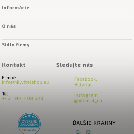
Informácie
O nás
Sídlo firmy
Kontakt
Sledujte nás
E-mail:
Facebook:
info@hillvitalshop.eu
Hillvital
Tel.:
Instagram:
+421 904 408 548
@hillvital_eu
ĎALŠIE KRAJINY