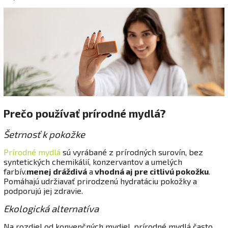
Prečo používať prírodné mydlá?
Šetrnosť k pokožke
Prírodné mydlá
sú vyrábané z prírodných surovín, bez
syntetických chemikálií, konzervantov a umelých
farbív.
menej dráždivá
a
vhodná aj pre citlivú pokožku
.
Pomáhajú udržiavať prirodzenú hydratáciu pokožky a
podporujú jej zdravie.
Ekologická alternatíva
Na rozdiel od konvenčných mydiel, prírodné mydlá často