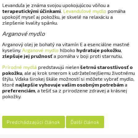
Levanduľa je známa svojou upokojujúcou vôňou a
terapeutickými účinkami
.
Levanduľové mydlo
pomáha
upokojiť myseľ aj pokožku, je skvelé na relaxáciu a
zlepšenie kvality spánku.
Arganové mydlo
Arganový olej je bohatý na vitamín E a esenciálne mastné
kyseliny.
Arganové mydlo
hlboko
hydratuje pokožku
,
zlepšuje jej pružnosť
a pomáha v boji proti starnutiu.
Prírodné mydlá
predstavujú nielen
šetrnú starostlivosť o
pokožku
, ale aj krok smerom k udržateľnejšiemu životnému
štýlu. Vďaka širokej škále možností si môžete vybrať mydlo,
ktoré
najlepšie vyhovuje vašim osobným potrebám
a
preferenciám
, a tešiť sa z prirodzene zdravej a krásnej
pokožky.
Predchádzajúci článok
Ďalší článok