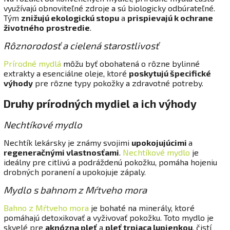
využívajú obnoviteľné zdroje a sú biologicky odbúrateľné.
Tým
znižujú ekologickú stopu
a
prispievajú k ochrane
životného
prostredie
.
Rôznorodosť a cielená starostlivosť
Prírodné mydlá
môžu byť obohatená o rôzne bylinné
extrakty a esenciálne oleje, ktoré
poskytujú špecifické
výhody
pre rôzne typy pokožky a zdravotné potreby.
Druhy prírodných mydiel a ich výhody
Nechtíkové mydlo
Nechtík lekársky je známy svojimi
upokojujúcimi
a
regeneračnými vlastnosťami
.
Nechtíkové mydlo
je
ideálny pre citlivú a podráždenú pokožku, pomáha hojeniu
drobných poranení a upokojuje zápaly.
Mydlo s bahnom z Mŕtveho mora
Bahno z Mŕtveho mora
je bohaté na minerály, ktoré
pomáhajú detoxikovať a vyživovať pokožku. Toto mydlo je
skvelé pre
aknózna pleť
a
pleť trpiaca lupienkou
, čistí