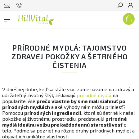
Hľadať
PRÍRODNÉ MYDLÁ: TAJOMSTVO
ZDRAVEJ POKOŽKY A ŠETRNÉHO
ČISTENIA
V dnešnej dobe, keď sa stále viac zameriavame na zdravý a
udržateľný životný štýl, získavajú
prírodné mydlá
na
popularite. Ale
prečo vlastne by sme mali siahnuť po
prírodných mydlách
a aké výhody nám môžu priniesť?
Pomocou
prírodných ingrediencií
, ktoré sú šetrné k našej
pokožke aj životnému prostrediu, predstavujú
prírodné
mydlá ideálnu voľbu pre každodennú starostlivosť
o
telo. Poďme sa pozrieť na rôzne druhy prírodných mydiel a
objaviť ich unikátne vlastnosti.