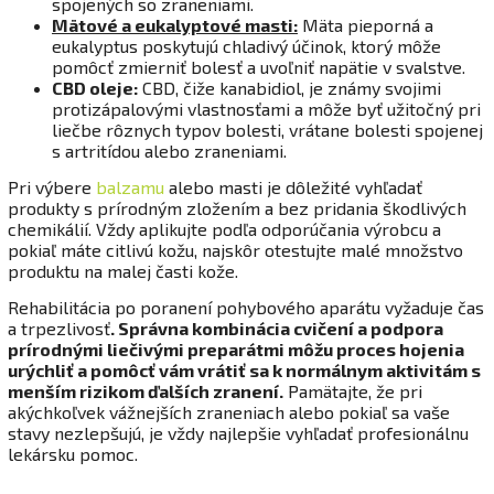
spojených so zraneniami.
Mätové a eukalyptové masti:
Mäta pieporná a
eukalyptus poskytujú chladivý účinok, ktorý môže
pomôcť zmierniť bolesť a uvoľniť napätie v svalstve.
CBD oleje:
CBD, čiže kanabidiol, je známy svojimi
protizápalovými vlastnosťami a môže byť užitočný pri
liečbe rôznych typov bolesti, vrátane bolesti spojenej
s artritídou alebo zraneniami.
Pri výbere
balzamu
alebo masti je dôležité vyhľadať
produkty s prírodným zložením a bez pridania škodlivých
chemikálií. Vždy aplikujte podľa odporúčania výrobcu a
pokiaľ máte citlivú kožu, najskôr otestujte malé množstvo
produktu na malej časti kože.
Rehabilitácia po poranení pohybového aparátu vyžaduje čas
a trpezlivosť
. Správna kombinácia cvičení a podpora
prírodnými liečivými preparátmi môžu proces hojenia
urýchliť a pomôcť vám vrátiť sa k normálnym aktivitám s
menším rizikom ďalších zranení.
Pamätajte, že pri
akýchkoľvek vážnejších zraneniach alebo pokiaľ sa vaše
stavy nezlepšujú, je vždy najlepšie vyhľadať profesionálnu
lekársku pomoc.