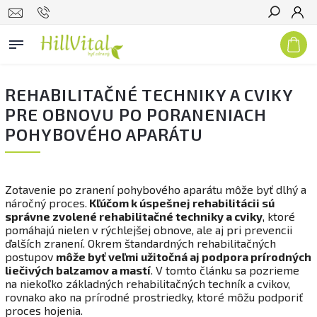
Hľadať
REHABILITAČNÉ TECHNIKY A CVIKY
PRE OBNOVU PO PORANENIACH
POHYBOVÉHO APARÁTU
Zotavenie po zranení pohybového aparátu môže byť dlhý a
náročný proces.
Kľúčom k úspešnej rehabilitácii sú
správne zvolené rehabilitačné techniky a cviky
, ktoré
pomáhajú nielen v rýchlejšej obnove, ale aj pri prevencii
ďalších zranení. Okrem štandardných rehabilitačných
postupov
môže byť veľmi užitočná aj podpora prírodných
liečivých balzamov a mastí
. V tomto článku sa pozrieme
na niekoľko základných rehabilitačných techník a cvikov,
rovnako ako na prírodné prostriedky, ktoré môžu podporiť
proces hojenia.