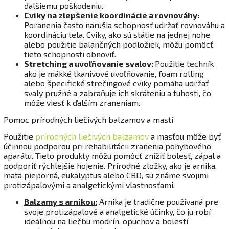
ďalšiemu poškodeniu.
Cviky na zlepšenie koordinácie a rovnováhy:
Poranenia často narušia schopnosť udržať rovnováhu a
koordináciu tela. Cviky, ako sú státie na jednej nohe
alebo použitie balančných podložiek, môžu pomôcť
tieto schopnosti obnoviť.
Stretching a uvoľňovanie svalov:
Použitie techník
ako je mäkké tkanivové uvoľňovanie, foam rolling
alebo špecifické strečingové cviky pomáha udržať
svaly pružné a zabraňuje ich skráteniu a tuhosti, čo
môže viesť k ďalším zraneniam.
Pomoc prírodných liečivých balzamov a mastí
Použitie
prírodných liečivých balzamov
a masťou môže byť
účinnou podporou pri rehabilitácii zranenia pohybového
aparátu. Tieto produkty môžu pomôcť znížiť bolesť, zápal a
podporiť rýchlejšie hojenie. Prírodné zložky, ako je arnika,
mäta pieporná, eukalyptus alebo CBD, sú známe svojimi
protizápalovými a analgetickými vlastnosťami.
Balzamy s arnikou:
Arnika je tradične používaná pre
svoje protizápalové a analgetické účinky, čo ju robí
ideálnou na liečbu modrín, opuchov a bolestí