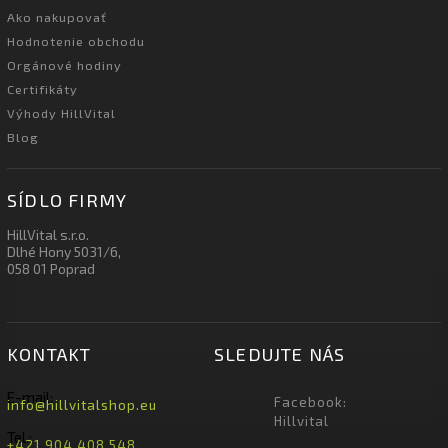
Ako nakupovať
Hodnotenie obchodu
Orgánové hodiny
Certifikáty
Výhody HillVital
Blog
SÍDLO FIRMY
HillVital s.r.o.
Dlhé Hony 5031/6,
058 01 Poprad
KONTAKT
SLEDUJTE NÁS
E-mail:
Facebook:
info@hillvitalshop.eu
Hillvital
Tel.:
+421 904 408 548