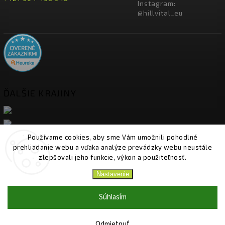
Instagram:
@hillvital_eu
ĎALŠIE KRAJINY
Používame cookies, aby sme Vám umožnili pohodlné
prehliadanie webu a vďaka analýze prevádzky webu neustále
zlepšovali jeho funkcie, výkon a použiteľnosť.
Nastavenie
Copyright 2026
HillVital
. Všetky práva vyhradené.
Upraviť nastavenie cookies
Súhlasím
Vytvořil
Shoptet
| Design
Shoptak.cz.
Odmietnuť