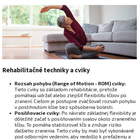
Rehabilitačné techniky a cviky
Rozsah pohybu (Range of Motion - ROM) cviky:
Tieto cviky sú základom rehabilitácie, pretože
pomáhajú udržať alebo zlepšiť flexibilitu kĺbov po
zranení. Cieľom je postupne zväčšovať rozsah pohybu
v postihnutom kĺbe bez spôsobenia bolesti.
Posilňovacie cviky:
Po návrate základnej flexibility je
dôležité začať s posilňovaním svalov okolo zraneného
kĺbu. To pomáha stabilizovať kĺb a znižuje riziko
ďalšieho zranenia. Tieto cviky by mali byť vykonávané
pod odborným vedením, aby nedošlo k preťaženiu a