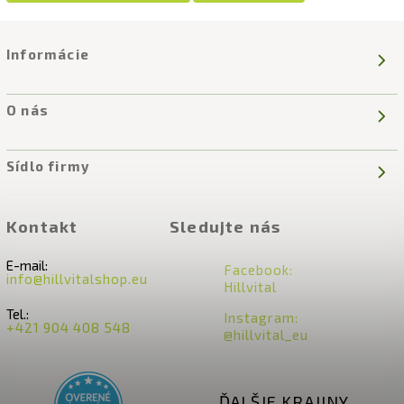
Informácie
O nás
Sídlo firmy
Kontakt
Sledujte nás
E-mail:
Facebook:
info@hillvitalshop.eu
Hillvital
Tel.:
Instagram:
+421 904 408 548
@hillvital_eu
ĎALŠIE KRAJINY