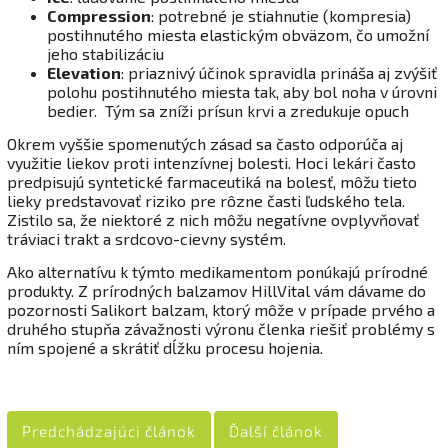
Compression
: potrebné je stiahnutie (kompresia)
postihnutého miesta elastickým obväzom, čo umožní
jeho stabilizáciu
Elevation
: priaznivý účinok spravidla prináša aj zvýšiť
polohu postihnutého miesta tak, aby bol noha v úrovni
bedier. Tým sa zníži prísun krvi a zredukuje opuch
Okrem vyššie spomenutých zásad sa často odporúča aj
využitie liekov proti intenzívnej bolesti. Hoci lekári často
predpisujú syntetické farmaceutiká na bolesť, môžu tieto
lieky predstavovať riziko pre rôzne časti ľudského tela.
Zistilo sa, že niektoré z nich môžu negatívne ovplyvňovať
tráviaci trakt a srdcovo-cievny systém.
Ako alternatívu k týmto medikamentom ponúkajú prírodné
produkty. Z prírodných balzamov HillVital vám dávame do
pozornosti Salikort balzam, ktorý môže v prípade prvého a
druhého stupňa závažnosti výronu členka riešiť problémy s
ním spojené a skrátiť dĺžku procesu hojenia.
Predchádzajúci článok
Ďalší článok