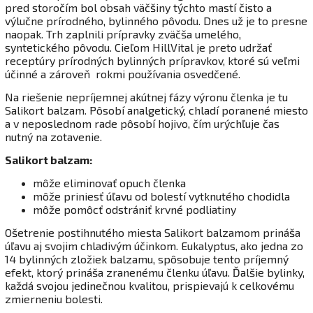
pred storočím bol obsah väčšiny týchto mastí čisto a
výlučne prírodného, bylinného pôvodu. Dnes už je to presne
naopak. Trh zaplnili prípravky zväčša umelého,
syntetického pôvodu. Cieľom HillVital je preto udržať
receptúry prírodných bylinných prípravkov, ktoré sú veľmi
účinné a zároveň rokmi používania osvedčené.
Na riešenie nepríjemnej akútnej fázy výronu členka je tu
Salikort balzam. Pôsobí analgetický, chladí poranené miesto
a v neposlednom rade pôsobí hojivo, čím urýchľuje čas
nutný na zotavenie.
Salikort balzam:
môže eliminovať opuch členka
môže priniesť úľavu od bolestí vytknutého chodidla
môže pomôcť odstrániť krvné podliatiny
Ošetrenie postihnutého miesta Salikort balzamom prináša
úľavu aj svojim chladivým účinkom. Eukalyptus, ako jedna zo
14 bylinných zložiek balzamu, spôsobuje tento príjemný
efekt, ktorý prináša zranenému členku úľavu. Ďalšie bylinky,
každá svojou jedinečnou kvalitou, prispievajú k celkovému
zmierneniu bolesti.