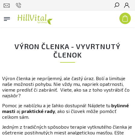
Hľadať
VÝRON ČLENKA - VYVRTNUTÝ
ČLENOK
Výron členka je nepríjemný, ale častý úraz. Bolí a limituje
naše možnosti pohybu. Nie vždy mu, napriek opatrnosti,
vieme predísť či zabrániť. Viete, ako sa z toho vystrábiť čo
najskôr?
Pomoc je nablízku a je ľahko dostupná! Nájdete tu
bylinné
masti
aj
praktické rady
, ako si človek môže pomôcť
celkom sám.
Jedným z tradičných spôsobov terapie vytknutého členka je
ošetrenie postihnutých miest analgetickou masťou. Ešte