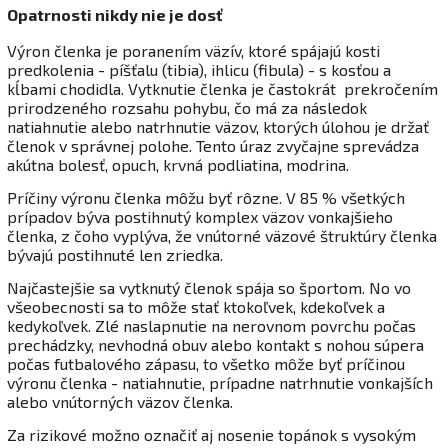
Opatrnosti nikdy nie je dosť
Výron členka je poranením väzív, ktoré spájajú kosti
predkolenia - píšťalu (tibia), ihlicu (fibula) - s kosťou a
kĺbami chodidla. Vytknutie členka je častokrát prekročením
prirodzeného rozsahu pohybu, čo má za následok
natiahnutie alebo natrhnutie väzov, ktorých úlohou je držať
členok v správnej polohe. Tento úraz zvyčajne sprevádza
akútna bolesť, opuch, krvná podliatina, modrina.
Príčiny výronu členka môžu byť rôzne. V 85 % všetkých
prípadov býva postihnutý komplex väzov vonkajšieho
členka, z čoho vyplýva, že vnútorné väzové štruktúry členka
bývajú postihnuté len zriedka.
Najčastejšie sa vytknutý členok spája so športom. No vo
všeobecnosti sa to môže stať ktokoľvek, kdekoľvek a
kedykoľvek. Zlé naslapnutie na nerovnom povrchu počas
prechádzky, nevhodná obuv alebo kontakt s nohou súpera
počas futbalového zápasu, to všetko môže byť príčinou
výronu členka - natiahnutie, prípadne natrhnutie vonkajších
alebo vnútorných väzov členka.
Za rizikové možno označiť aj nosenie topánok s vysokým