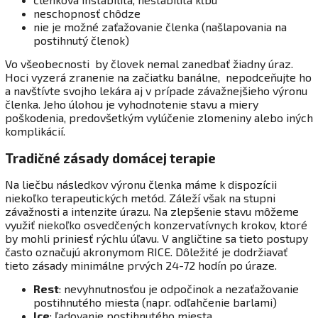
neschopnosť chôdze
nie je možné zaťažovanie členka (našlapovania na
postihnutý členok)
Vo všeobecnosti by človek nemal zanedbať žiadny úraz.
Hoci vyzerá zranenie na začiatku banálne, nepodceňujte ho
a navštívte svojho lekára aj v prípade závažnejšieho výronu
členka. Jeho úlohou je vyhodnotenie stavu a miery
poškodenia, predovšetkým vylúčenie zlomeniny alebo iných
komplikácií.
Tradičné zásady domácej terapie
Na liečbu následkov výronu členka máme k dispozícii
niekoľko terapeutických metód. Záleží však na stupni
závažnosti a intenzite úrazu. Na zlepšenie stavu môžeme
využiť niekoľko osvedčených konzervatívnych krokov, ktoré
by mohli priniesť rýchlu úľavu. V angličtine sa tieto postupy
často označujú akronymom RICE. Dôležité je dodržiavať
tieto zásady minimálne prvých 24-72 hodín po úraze.
Rest
: nevyhnutnosťou je odpočinok a nezaťažovanie
postihnutého miesta (napr. odľahčenie barlami)
Ice
: ľadovanie postihnutého miesta