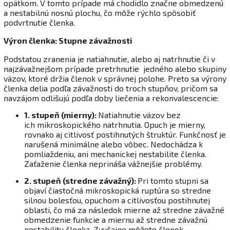
opätkom. V tomto prípade má chodidlo značne obmedzenú
a nestabilnú nosnú plochu, čo môže rýchlo spôsobiť
podvrtnutie členka.
Výron členka: Stupne závažnosti
Podstatou zranenia je natiahnutie, alebo aj natrhnutie či v
najzávažnejšom prípade pretrhnutie jedného alebo skupiny
väzov, ktoré držia členok v správnej polohe. Preto sa výrony
členka delia podľa závažnosti do troch stupňov, pričom sa
navzájom odlišujú podľa doby liečenia a rekonvalescencie:
1. stupeň (mierny):
Natiahnutie väzov bez
ich mikroskopického natrhnutia. Opuch je mierny,
rovnako aj citlivosť postihnutých štruktúr. Funkčnosť je
narušená minimálne alebo vôbec. Nedochádza k
pomliaždeniu, ani mechanickej nestabilite členka.
Zaťaženie členka neprináša vážnejšie problémy.
2. stupeň (stredne závažný):
Pri tomto stupni sa
objaví čiastočná mikroskopická ruptúra so stredne
silnou bolesťou, opuchom a citlivosťou postihnutej
oblasti, čo má za následok mierne až stredne závažné
obmedzenie funkcie a miernu až stredne závažnú
nestabilitu členka. Zvyčajne môžete členok