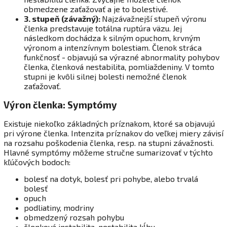
obmedzene zaťažovať a je to bolestivé.
3. stupeň (závažný):
Najzávažnejší stupeň výronu
členka predstavuje totálna ruptúra väzu. Jej
následkom dochádza k silným opuchom, krvným
výronom a intenzívnym bolestiam. Členok stráca
funkčnosť - objavujú sa výrazné abnormality pohybov
členka, členková nestabilita, pomliaždeniny. V tomto
stupni je kvôli silnej bolesti nemožné členok
zaťažovať.
Výron členka: Symptómy
Existuje niekoľko základných príznakom, ktoré sa objavujú
pri výrone členka. Intenzita príznakov do veľkej miery závisí
na rozsahu poškodenia členka, resp. na stupni závažnosti.
Hlavné symptómy môžeme stručne sumarizovať v týchto
kľúčových bodoch:
bolesť na dotyk, bolesť pri pohybe, alebo trvalá
bolesť
opuch
podliatiny, modriny
obmedzený rozsah pohybu
členková instabilita, nestabilita kĺbu