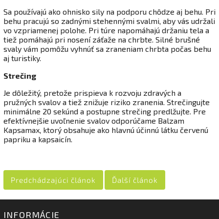
Sa používajú ako ohnisko sily na podporu chôdze aj behu. Pri
behu pracujú so zadnými stehennými svalmi, aby vás udržali
vo vzpriamenej polohe. Pri túre napomáhajú držaniu tela a
tiež pomáhajú pri nosení záťaže na chrbte. Silné brušné
svaly vám pomôžu vyhnúť sa zraneniam chrbta počas behu
aj turistiky.
Strečing
Je dôležitý, pretože prispieva k rozvoju zdravých a
pružných svalov a tiež znižuje riziko zranenia. Strečingujte
minimálne 20 sekúnd a postupne strečing predlžujte. Pre
efektívnejšie uvoľnenie svalov odporúčame Balzam
Kapsamax, ktorý obsahuje ako hlavnú účinnú látku červenú
papriku a kapsaicín.
Predchádzajúci článok
Ďalší článok
INFORMÁCIE