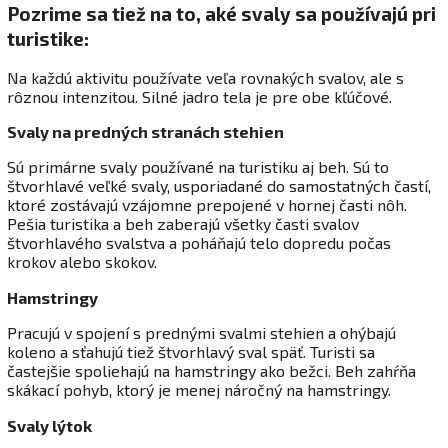
Pozrime sa tiež na to, aké svaly sa používajú pri
turistike:
Na každú aktivitu používate veľa rovnakých svalov, ale s
rôznou intenzitou. Silné jadro tela je pre obe kľúčové.
Svaly na predných stranách stehien
Sú primárne svaly používané na turistiku aj beh. Sú to
štvorhlavé veľké svaly, usporiadané do samostatných častí,
ktoré zostávajú vzájomne prepojené v hornej časti nôh.
Pešia turistika a beh zaberajú všetky časti svalov
štvorhlavého svalstva a poháňajú telo dopredu počas
krokov alebo skokov.
Hamstringy
Pracujú v spojení s prednými svalmi stehien a ohýbajú
koleno a sťahujú tiež štvorhlavý sval späť. Turisti sa
častejšie spoliehajú na hamstringy ako bežci. Beh zahŕňa
skákací pohyb, ktorý je menej náročný na hamstringy.
Svaly lýtok