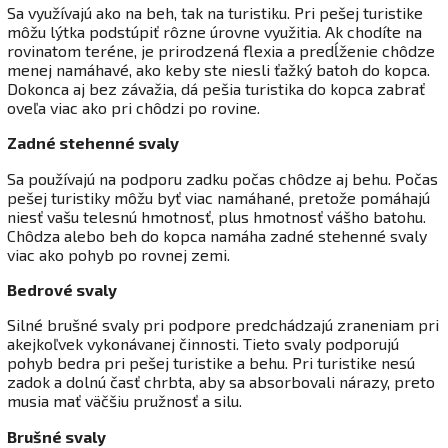
Sa využívajú ako na beh, tak na turistiku. Pri pešej turistike
môžu lýtka podstúpiť rôzne úrovne využitia. Ak chodíte na
rovinatom teréne, je prirodzená flexia a predĺženie chôdze
menej namáhavé, ako keby ste niesli ťažký batoh do kopca.
Dokonca aj bez závažia, dá pešia turistika do kopca zabrať
oveľa viac ako pri chôdzi po rovine.
Zadné stehenné svaly
Sa používajú na podporu zadku počas chôdze aj behu. Počas
pešej turistiky môžu byť viac namáhané, pretože pomáhajú
niesť vašu telesnú hmotnosť, plus hmotnosť vášho batohu.
Chôdza alebo beh do kopca namáha zadné stehenné svaly
viac ako pohyb po rovnej zemi.
Bedrové svaly
Silné brušné svaly pri podpore predchádzajú zraneniam pri
akejkoľvek vykonávanej činnosti. Tieto svaly podporujú
pohyb bedra pri pešej turistike a behu. Pri turistike nesú
zadok a dolnú časť chrbta, aby sa absorbovali nárazy, preto
musia mať väčšiu pružnosť a silu.
Brušné svaly