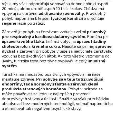
Výskumy však odporúčajú venovať sa denne chôdzi aspoň
20 minút, alebo urobiť aspoň 10 tisíc krokov. Chôdza má
vplyv aj na správne
udržiavanie rovnováhy
. Pravidelný
pohyb napomáha k lepšej
fyzickej kondícii
a urýchľuje
regeneráciu
po záťaži.
Zároveň je pohyb na čerstvom vzduchu veľmi
priaznivý
pre respiračný a kardiovaskulárny systém
. Pomáha pri
úprave krvného tlaku
, tiež má vplyv na
úpravu hladiny
cholesterolu
a
krvného cukru
.
Naučíte sa pri nej
správne
dýchať
a zároveň pri pobyte v lese sa nadýchate čerstvého
vzduchu bez škodlivých látok. Ak toto všetko vezmeme do
úvahy, turistika teda pozitívne ovplyvňuje celý
imunitný
systém
.
Turistika má množstvo pozitívnych vplyvov aj na naše
mentálne zdravie
.
Pri pohybe sa v tele totiž uvoľňujú
endorfíny, teda hormóny šťastia a zároveň klesá
produkcia stresových hormónov
.
Pobyt v prírode sa
môže považovať za jednu z najlepších prevencií
depresívnych stavov a úzkosti. Snažte sa však prechádzku
absolvovať bez moderných technológií, vnímať naplno ticho
a eliminovať tak negatívne psychické stavy.