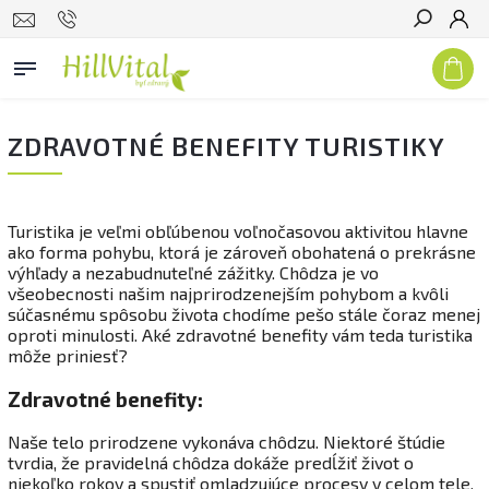
Hľadať
ZDRAVOTNÉ BENEFITY TURISTIKY
Turistika je veľmi obľúbenou voľnočasovou aktivitou hlavne
ako forma pohybu, ktorá je zároveň obohatená o prekrásne
výhľady a nezabudnuteľné zážitky. Chôdza je vo
všeobecnosti našim najprirodzenejším pohybom a kvôli
súčasnému spôsobu života chodíme pešo stále čoraz menej
oproti minulosti. Aké zdravotné benefity vám teda turistika
môže priniesť?
Zdravotné benefity:
Naše telo prirodzene vykonáva chôdzu. Niektoré štúdie
tvrdia, že pravidelná chôdza dokáže predĺžiť život o
niekoľko rokov a spustiť omladzujúce procesy v celom tele.