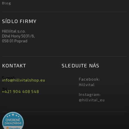
Blog
SÍDLO FIRMY
HillVital s.r.o.
Dlhé Hony 5031/6,
058 01 Poprad
KONTAKT
SLEDUJTE NÁS
E-mail:
Facebook:
info@hillvitalshop.eu
Hillvital
Tel.:
+421 904 408 548
Instagram:
@hillvital_eu