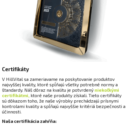
Certifikáty
V HillVital sa zameriavame na poskytovanie produktov
najvyššej kvality, ktoré spĺňajú všetky potrebné normy a
štandardy. Náš dôraz na kvalitu je potvrdený
niekoľkými
certifikátmi,
ktoré naše produkty získali. Tieto certifikáty
sú dôkazom toho, že naše výrobky prechádzajú prísnymi
kontrolami kvality a spĺňajú najvyššie kritériá bezpečnosti a
účinnosti.
Naša certifikácia zahŕňa: