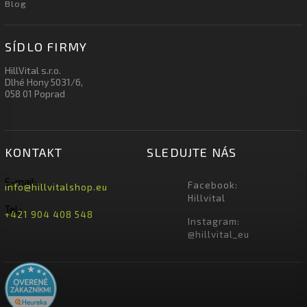
Blog
SÍDLO FIRMY
HillVital s.r.o.
Dlhé Hony 5031/6,
058 01 Poprad
KONTAKT
SLEDUJTE NÁS
E-mail:
Facebook:
info@hillvitalshop.eu
Hillvital
Tel.:
+421 904 408 548
Instagram:
@hillvital_eu