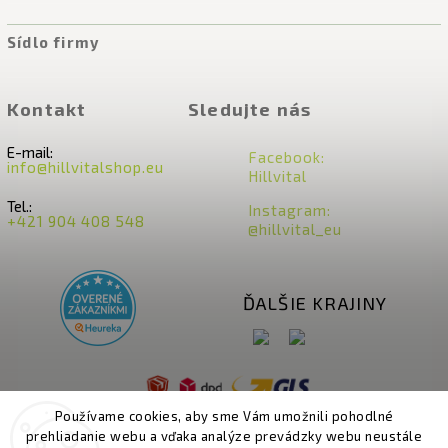
Sídlo firmy
Kontakt
Sledujte nás
E-mail:
Facebook:
info@hillvitalshop.eu
Hillvital
Tel.:
Instagram:
+421 904 408 548
@hillvital_eu
ĎALŠIE KRAJINY
Používame cookies, aby sme Vám umožnili pohodlné
prehliadanie webu a vďaka analýze prevádzky webu neustále