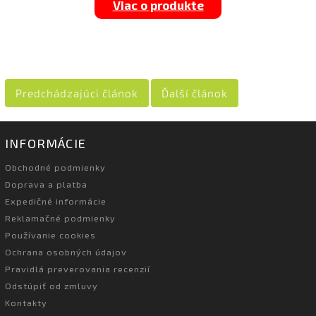
Viac o produkte
Predchádzajúci článok
Ďalší článok
INFORMÁCIE
Obchodné podmienky
Doprava a platba
Expedičné informácie
Reklamačné podmienky
Používanie cookies
Ochrana osobných údajov
Pravidlá preverovania recenzií
Odstúpiť od zmluvy
Kontakty