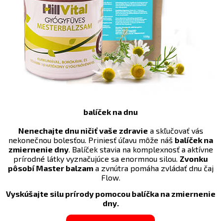
balíček na dnu
Nenechajte dnu ničiť vaše zdravie
a skľučovať vás
nekonečnou bolesťou. Priniesť úľavu môže náš
balíček na
zmiernenie dny
. Balíček stavia na komplexnosť a aktívne
prírodné látky vyznačujúce sa enormnou silou.
Zvonku
pôsobí Master balzam
a zvnútra pomáha zvládať dnu čaj
Flow
.
Vyskúšajte silu prírody pomocou balíčka na zmiernenie
dny.