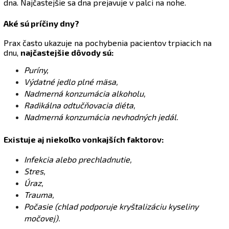
dna. Najčastejšie sa dna prejavuje v palci na nohe.
Aké sú príčiny dny?
Prax často ukazuje na pochybenia pacientov trpiacich na
dnu,
najčastejšie dôvody sú:
Puríny,
Výdatné jedlo plné mäsa,
Nadmerná konzumácia alkoholu,
Radikálna odtučňovacia diéta,
Nadmerná konzumácia nevhodných jedál.
Existuje aj niekoľko vonkajších faktorov:
Infekcia alebo prechladnutie,
Stres,
Úraz,
Trauma,
Počasie (chlad podporuje kryštalizáciu kyseliny
močovej).