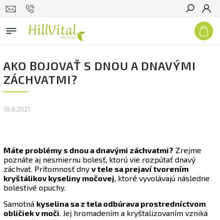
Hľadať
AKO BOJOVAŤ S DNOU A DNAVÝMI
ZÁCHVATMI?
18.8.2021
Máte problémy s dnou a dnavými záchvatmi?
Zrejme
poznáte aj nesmiernu bolesť, ktorú vie rozpútať dnavý
záchvat. Prítomnosť dny
v tele sa prejaví tvorením
kryštálikov kyseliny močovej
, ktoré vyvolávajú následne
bolestivé opuchy.
Samotná
kyselina sa z tela odbúrava prostredníctvom
obličiek v moči
. Jej hromadením a kryštalizovaním vzniká