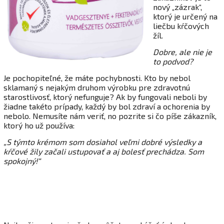
nový „zázrak“,
ktorý je určený na
liečbu kŕčových
žíl.
Dobre, ale nie je
to podvod?
Je pochopiteľné, že máte pochybnosti. Kto by nebol
sklamaný s nejakým druhom výrobku pre zdravotnú
starostlivosť, ktorý nefunguje? Ak by fungovali neboli by
žiadne takéto prípady, každý by bol zdraví a ochorenia by
nebolo. Nemusíte nám veriť, no pozrite si čo píše zákazník,
ktorý ho už používa:
„S týmto krémom som dosiahol veľmi dobré výsledky a
kŕčové žily začali ustupovať a aj bolesť prechádza. Som
spokojný!“