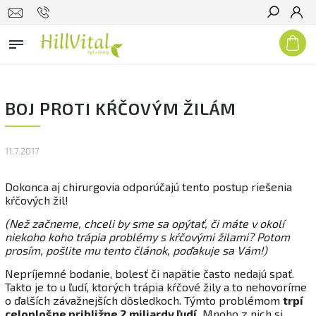
Hľadať
BOJ PROTI KŔČOVÝM ŽILÁM
11.7.2017
Dokonca aj chirurgovia odporúčajú tento postup riešenia
kŕčových žil!
(Než začneme, chceli by sme sa opýtať, či máte v okolí
niekoho koho trápia problémy s kŕčovými žilami? Potom
prosím, pošlite mu tento článok, poďakuje sa Vám!)
Nepríjemné bodanie, bolesť či napätie často nedajú spať.
Takto je to u ľudí, ktorých trápia kŕčové žily a to nehovoríme
o ďalších závažnejších dôsledkoch. Týmto problémom
trpí
celoplošne približne 2 miliardy ľudí.
Mnoho z nich si