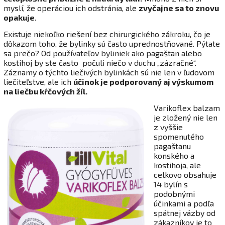
myslí, že operáciou ich odstránia, ale
zvyčajne sa to znovu
opakuje
.
Existuje niekoľko riešení bez chirurgického zákroku, čo je
dôkazom toho, že bylinky sú často uprednostňované. Pýtate
sa prečo? Od používateľov byliniek ako pagaštan alebo
kostihoj by ste často počuli niečo v duchu „zázračné“.
Záznamy o týchto liečivých bylinkách sú nie len v ľudovom
liečiteľstve, ale ich
účinok je podporovaný aj výskumom
na liečbu kŕčových žíl.
Varikoflex balzam
je zložený nie len
z vyššie
spomenutého
pagaštanu
konského a
kostihoja, ale
celkovo obsahuje
14 bylín s
podobnými
účinkami a podľa
spätnej väzby od
zákazníkov je to