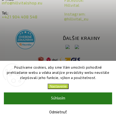
Facebook:
info@hillvitalshop.eu
Hillvital
Tel.:
Instagram:
+421 904 408 548
@hillvital_eu
ĎALŠIE KRAJINY
Používame cookies, aby sme Vám umožnili pohodlné
prehliadanie webu a vďaka analýze prevádzky webu neustále
zlepšovali jeho funkcie, výkon a použiteľnosť.
Nastavenie
Copyright 2026
HillVital
. Všetky práva vyhradené.
Upraviť nastavenie cookies
Súhlasím
Vytvořil
Shoptet
| Design
Shoptak.cz.
Odmietnuť