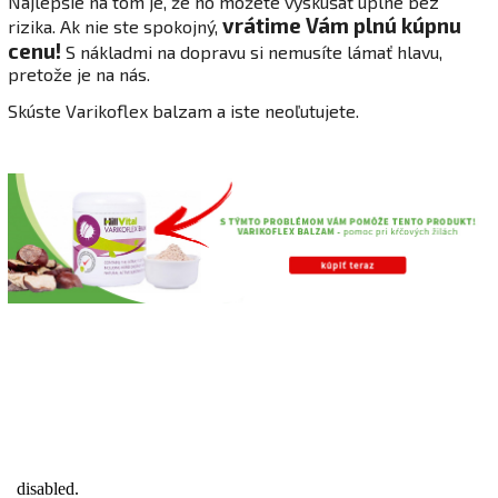
Najlepšie na tom je, že ho môžete vyskúšať úplne bez
vrátime Vám plnú kúpnu
rizika. Ak nie ste spokojný,
cenu!
S nákladmi na dopravu si nemusíte lámať hlavu,
pretože je na nás.
Skúste Varikoflex balzam a iste neoľutujete.