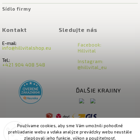
Sídlo firmy
Kontakt
Sledujte nás
E-mail:
Facebook:
info@hillvitalshop.eu
Hillvital
Tel.:
Instagram:
+421 904 408 548
@hillvital_eu
ĎALŠIE KRAJINY
Používame cookies, aby sme Vám umožnili pohodlné
prehliadanie webu a vďaka analýze prevádzky webu neustále
zlepšovali jeho funkcie, výkon a použiteľnosť.