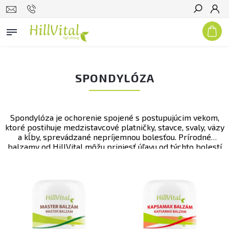
Hľadať
SPONDYLÓZA
Spondylóza je ochorenie spojené s postupujúcim vekom,
ktoré postihuje medzistavcové platničky, stavce, svaly, väzy
a kĺby, sprevádzané nepríjemnou bolesťou. Prírodné
balzamy od HillVital môžu priniesť úľavu od týchto bolestí
vďaka svojej unikátnej bylinnej receptúre. Skúste napríklad
našu vlajkovú loď,
Master balzam
, ktorý prináša chladivý
efekt, alebo
Kapsamax balzam
so svojím príjemným
hrejivým účinkom.
Hadia masť
na druhej strane pomôže
obnoviť a uvoľniť napäté svalstvo. Pre vnútorné použitie
sme pripravili bylinné
čaje z žihľavy
,
extrakt z púpavy
a
bioaktívny kolagén
, ktorý podporuje vitalitu kĺbov a šliach. S
produktmi HillVital môžete aktívne bojovať proti bolestiam