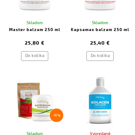
spojeným so spondylózou a zlepšiť svoju kvalitu života.
Skladom
Skladom
Master balzam 250 ml
Kapsamax balzam 250 ml
25,80 €
25,40 €
Do košíka
Do košíka
–11 %
Skladom
Vypredané