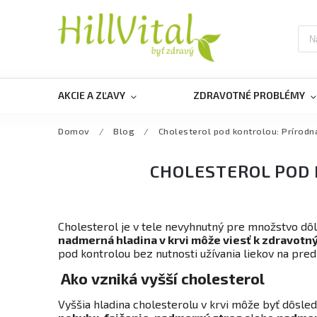
AKCIE A ZĽAVY
ZDRAVOTNÉ PROBLÉMY
Domov
/
Blog
/
Cholesterol pod kontrolou: Prírodná
CHOLESTEROL POD 
Cholesterol je v tele nevyhnutný pre množstvo dô
nadmerná hladina v krvi môže viesť k zdravo
pod kontrolou bez nutnosti užívania liekov na pred
Ako vzniká vyšší cholesterol
Vyššia hladina cholesterolu v krvi môže byť dôsle