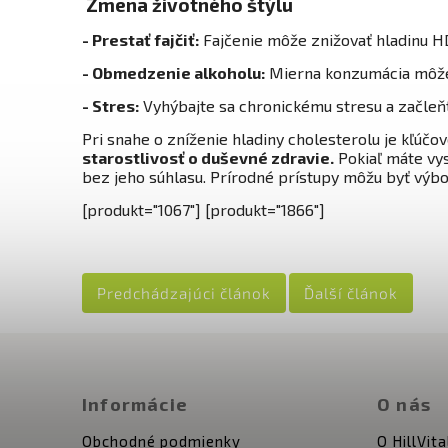
Zmena životného štýlu
- Prestať fajčiť:
Fajčenie môže znižovať hladinu HD
- Obmedzenie alkoholu:
Mierna konzumácia môže 
- Stres:
Vyhýbajte sa chronickému stresu a začleňt
Pri snahe o zníženie hladiny cholesterolu je kľúčo
starostlivosť o duševné zdravie.
Pokiaľ máte vys
bez jeho súhlasu. Prírodné prístupy môžu byť výbo
[produkt="1067"] [produkt="1866"]
Predchádzajúci článok
Ďalší článok
Informácie
O nás
Obchodné podmienky
O HillVita