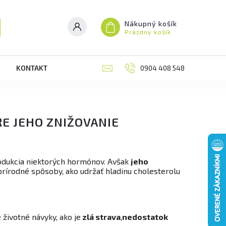
Nákupný košík
Prázdny košík
KONTAKT
RECENZIE
0904 408 548
BLOG
M
E JEHO ZNIŽOVANIE
rodukcia niektorých hormónov. Avšak
jeho
prírodné spôsoby, ako udržať hladinu cholesterolu
životné návyky, ako je
zlá strava
,
nedostatok