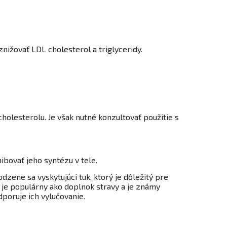
nižovať LDL cholesterol a triglyceridy.
holesterolu. Je však nutné konzultovať použitie s
ibovať jeho syntézu v tele.
dzene sa vyskytujúci tuk, ktorý je dôležitý pre
n je populárny ako doplnok stravy a je známy
poruje ich vylučovanie.