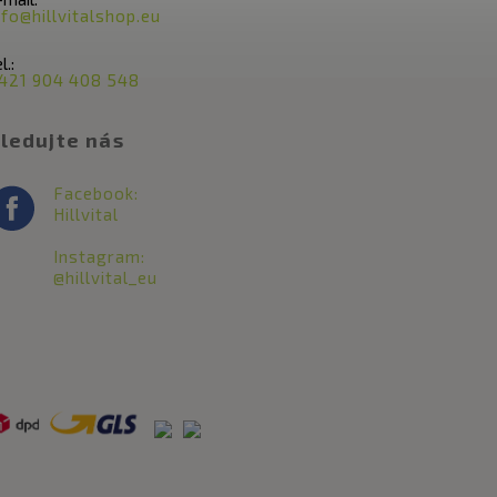
nfo@hillvitalshop.eu
l.:
421 904 408 548
ledujte nás
Facebook:
Hillvital
Instagram:
@hillvital_eu