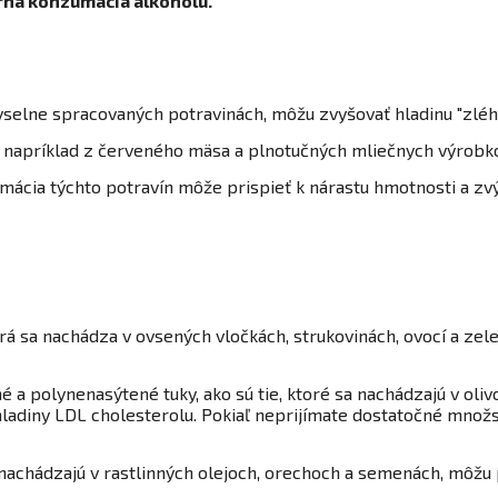
ná konzumácia alkoholu.
yselne spracovaných potravinách, môžu zvyšovať hladinu "zléh
 napríklad z červeného mäsa a plnotučných mliečnych výrobko
cia týchto potravín môže prispieť k nárastu hmotnosti a zvý
rá sa nachádza v ovsených vločkách, strukovinách, ovocí a ze
a polynenasýtené tuky, ako sú tie, ktoré sa nachádzajú v oliv
adiny LDL cholesterolu. Pokiaľ neprijímate dostatočné množst
a nachádzajú v rastlinných olejoch, orechoch a semenách, môž