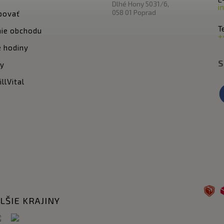
Dlhé Hony 5031/6,
i
058 01 Poprad
povať
Te
ie obchodu
+
 hodiny
S
ty
llVital
LŠIE KRAJINY