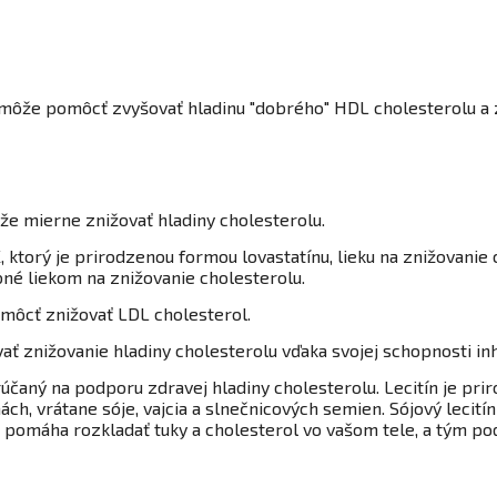
 môže pomôcť zvyšovať hladinu "dobrého" HDL cholesterolu a z
že mierne znižovať hladiny cholesterolu.
ktorý je prirodzenou formou lovastatínu, lieku na znižovanie c
né liekom na znižovanie cholesterolu.
môcť znižovať LDL cholesterol.
ť znižovanie hladiny cholesterolu vďaka svojej schopnosti inh
čaný na podporu zdravej hladiny cholesterolu. Lecitín je priro
h, vrátane sóje, vajcia a slnečnicových semien. Sójový lecití
pomáha rozkladať tuky a cholesterol vo vašom tele, a tým pod