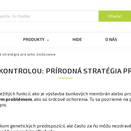
Hľadať
PRODUKTY
HIDE
O NÁS
 stratégia pre jeho znižovanie
KONTROLOU: PRÍRODNÁ STRATÉGIA PR
ležitých funkcií, ako je výstavba bunkových membrán alebo p
tným problémom
, ako sú srdcové ochorenia. Tu sa pozrieme na 
pis.
dkom genetických predispozícií, ale často za ňu môžu nezdravé 