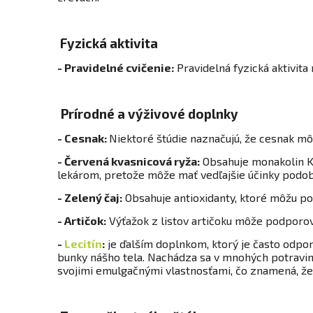
Fyzická aktivita
- Pravidelné cvičenie:
Pravidelná fyzická aktivita
Prírodné a výživové doplnky
- Cesnak:
Niektoré štúdie naznačujú, že cesnak mô
- Červená kvasnicová ryža:
Obsahuje monakolin K, 
lekárom, pretože môže mať vedľajšie účinky podob
- Zelený čaj:
Obsahuje antioxidanty, ktoré môžu po
-
Artičok:
Výťažok z listov artičoku môže podporova
-
Lecitín
:
je ďalším doplnkom, ktorý je často odporú
bunky nášho tela. Nachádza sa v mnohých potravinác
svojimi emulgačnými vlastnosťami, čo znamená, že 