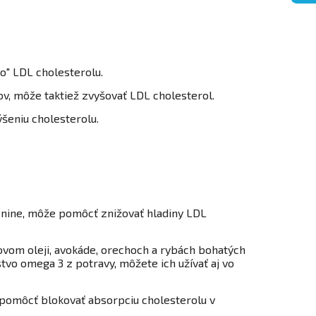
o" LDL cholesterolu.
v, môže taktiež zvyšovať LDL cholesterol.
šeniu cholesterolu.
lenine, môže pomôcť znižovať hladiny LDL
ovom oleji, avokáde, orechoch a rybách bohatých
vo omega 3 z potravy, môžete ich užívať aj vo
u pomôcť blokovať absorpciu cholesterolu v