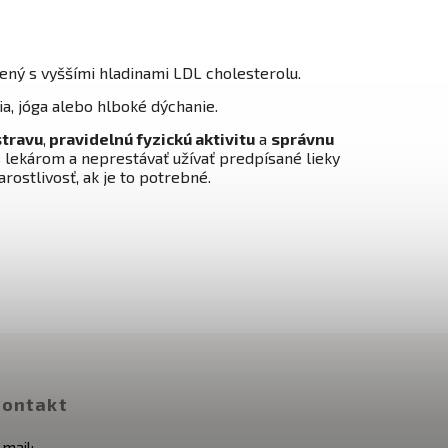
ný s vyššími hladinami LDL cholesterolu.
ia, jóga alebo hlboké dýchanie.
travu
,
pravidelnú fyzickú aktivitu
a
správnu
s lekárom a neprestávať užívať predpísané lieky
ostlivosť, ak je to potrebné.
ontakt
-mail: