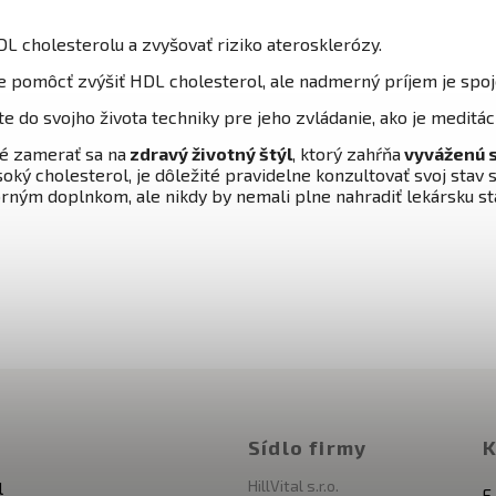
L cholesterolu a zvyšovať riziko aterosklerózy.
pomôcť zvýšiť HDL cholesterol, ale nadmerný príjem je spoje
e do svojho života
techniky
pre jeho zvládanie, ako je meditác
vé zamerať sa na
zdravý životný štýl
, ktorý zahŕňa
vyváženú s
oký cholesterol, je dôležité pravidelne konzultovať svoj stav 
rným doplnkom, ale nikdy by nemali plne nahradiť lekársku star
Sídlo firmy
K
HillVital s.r.o.
l
E