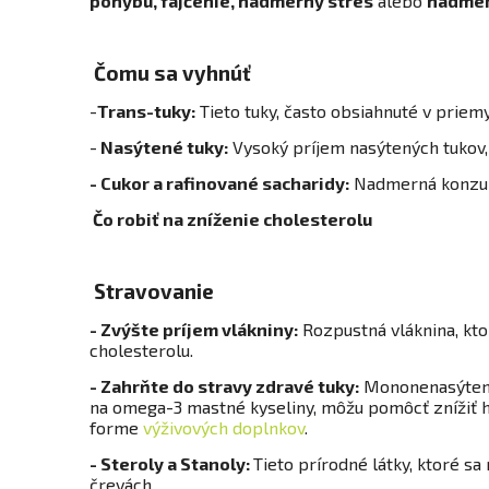
pohybu, fajčenie, nadmerný stres
alebo
nadmer
Čomu sa vyhnúť
-
Trans-tuky:
Tieto tuky, často obsiahnuté v priem
-
Nasýtené tuky:
Vysoký príjem nasýtených tukov,
- Cukor a rafinované sacharidy:
Nadmerná konzumá
Čo robiť na zníženie cholesterolu
Stravovanie
- Zvýšte príjem vlákniny:
Rozpustná vláknina, kto
cholesterolu.
- Zahrňte do stravy zdravé tuky:
Mononenasýtené 
na omega-3 mastné kyseliny, môžu pomôcť znížiť hl
forme
výživových doplnkov
.
- Steroly a Stanoly:
Tieto prírodné látky, ktoré s
črevách.