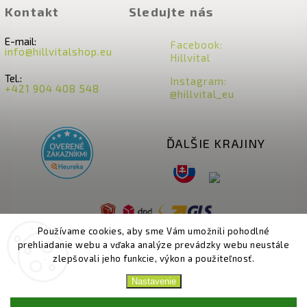
Kontakt
Sledujte nás
E-mail:
Facebook:
info@hillvitalshop.eu
Hillvital
Tel.:
Instagram:
+421 904 408 548
@hillvital_eu
ĎALŠIE KRAJINY
Používame cookies, aby sme Vám umožnili pohodlné
prehliadanie webu a vďaka analýze prevádzky webu neustále
zlepšovali jeho funkcie, výkon a použiteľnosť.
Nastavenie
Copyright 2026
HillVital
. Všetky práva vyhradené.
Upraviť nastavenie cookies