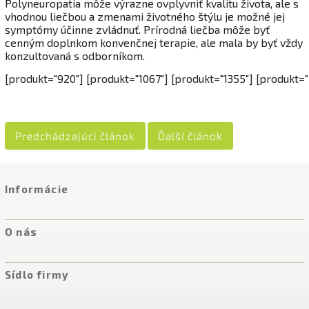
Polyneuropatia môže výrazne ovplyvniť kvalitu života, ale s
vhodnou liečbou a zmenami životného štýlu je možné jej
symptómy účinne zvládnuť. Prírodná liečba môže byť
cenným doplnkom konvenčnej terapie, ale mala by byť vždy
konzultovaná s odborníkom.
[produkt="920"] [produkt="1067"] [produkt="1355"] [produkt="
Predchádzajúci článok
Ďalší článok
Informácie
O nás
Sídlo firmy