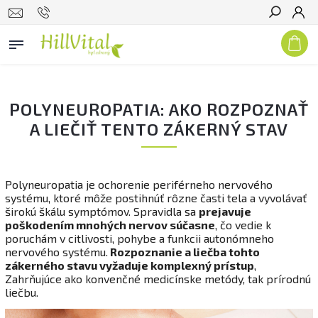
Hľadať
POLYNEUROPATIA: AKO ROZPOZNAŤ
A LIEČIŤ TENTO ZÁKERNÝ STAV
Polyneuropatia je ochorenie periférneho nervového
systému, ktoré môže postihnúť rôzne časti tela a vyvolávať
širokú škálu symptómov. Spravidla sa
prejavuje
poškodením mnohých nervov súčasne
, čo vedie k
poruchám v citlivosti, pohybe a funkcii autonómneho
nervového systému.
Rozpoznanie a liečba tohto
zákerného stavu vyžaduje komplexný prístup
,
Zahrňujúce ako konvenčné medicínske metódy, tak prírodnú
liečbu.