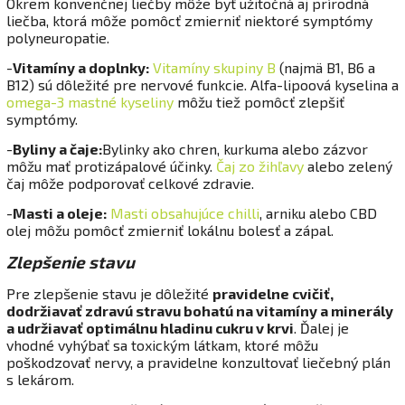
Okrem konvenčnej liečby môže byť užitočná aj prírodná
liečba, ktorá môže pomôcť zmierniť niektoré symptómy
polyneuropatie.
-
Vitamíny a doplnky:
Vitamíny skupiny B
(najmä B1, B6 a
B12) sú dôležité pre nervové funkcie. Alfa-lipoová kyselina a
omega-3 mastné kyseliny
môžu tiež pomôcť zlepšiť
symptómy.
-
Byliny a čaje:
Bylinky ako chren, kurkuma alebo zázvor
môžu mať protizápalové účinky.
Čaj zo žihľavy
alebo zelený
čaj môže podporovať celkové zdravie.
-
Masti a oleje:
Masti obsahujúce chilli
, arniku alebo CBD
olej môžu pomôcť zmierniť lokálnu bolesť a zápal.
Zlepšenie stavu
Pre zlepšenie stavu je dôležité
pravidelne cvičiť,
dodržiavať zdravú stravu bohatú na vitamíny a minerály
a udržiavať optimálnu hladinu cukru v krvi
. Ďalej je
vhodné vyhýbať sa toxickým látkam, ktoré môžu
poškodzovať nervy, a pravidelne konzultovať liečebný plán
s lekárom.