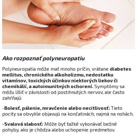
Ako rozpoznať polyneuropatiu
Polyneuropatia môže mať mnoho príčin, vrátane
diabetes
mellitus, chronického alkoholizmu, nedostatku
vitamínov, toxických účinkov niektorých liekov či
chemikálií, a autoimunitných ochorení.
Symptómy sa
môžu líšiť v závislosti od postihnutých nervov, ale často
zahŕňajú:
-
Bolesť, pálenie, mravčenie alebo necitlivosť:
Tieto
pocity sa obvykle objavujú na končatinách, najmä na nohách.
-
Svalová slabosť:
Môže byť ťažké vykonávať bežné
pohyby, ako je chôdza alebo uchopenie predmetov.