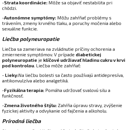
-
Strata koordinácie:
Môže sa objaviť nestabilita pri
chôdzi.
-
Autonómne symptómy:
Môžu zahŕňať problémy s
trávením, zmeny krvného tlaku, a poruchy močenia alebo
sexuálne funkcie.
Liečba polyneuropatie
Liečba sa zameriava na zvládnutie príčiny ochorenia a
zmiernenie symptómov. V prípade
diabetickej
polyneuropatie
je
klíčové udržiavať hladinu cukru v krvi
pod kontrolou
. Liečba môže zahŕňať:
-
Lieky:
Na liečbu bolesti sa často používajú antidepresíva,
antikonvulzíva alebo analgetiká.
-
Fyzikálna terapia:
Pomáha udržovať svalovú silu a
funkčnosť.
-
Zmena životného štýlu:
Zahŕňa úpravu stravy, zvýšenie
fyzickej aktivity a odvykanie od fajčenia a alkoholu.
Prírodná liečba