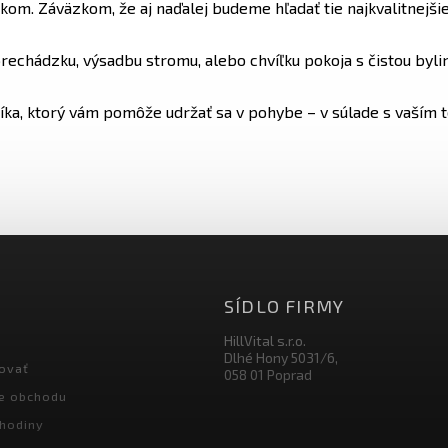
kom. Záväzkom, že aj naďalej budeme hľadať tie najkvalitnejšie
prechádzku, výsadbu stromu, alebo chvíľku pokoja s čistou byl
íka, ktorý vám pomôže udržať sa v pohybe – v súlade s vaším t
SÍDLO FIRMY
HillVital s.r.o.
Dlhé Hony 5031/6,
ovať
058 01 Poprad
e obchodu
hodiny