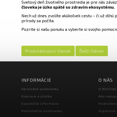
Svetový deň životného prostredia je pre nás záväz
človeka je úzko späté so zdravím ekosystému.
Nech už dnes zvolíte akúkoľvek cestu – či už dlhú 
prírody sa počíta.
Pozrite si našu
ponuku
a vyberte si svojho pomocn
Predchádzajúci článok
Ďalší článok
INFORMÁCIE
O NÁS
Obchodné podmienky
O HillVital
Doprava a platba
Ako nakup
Expedičné informácie
Hodnoteni
Reklamačné podmienky
Orgánové 