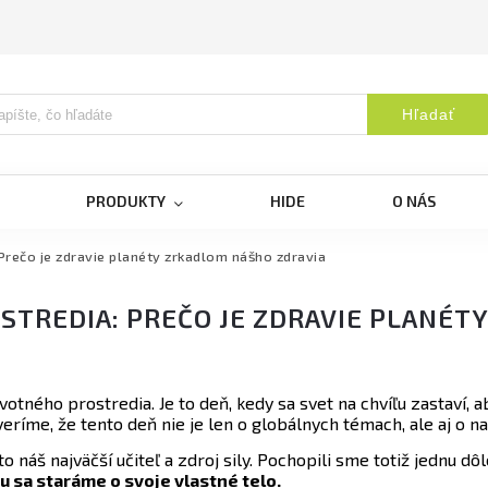
Hľadať
PRODUKTY
HIDE
O NÁS
Prečo je zdravie planéty zrkadlom nášho zdravia
STREDIA: PREČO JE ZDRAVIE PLANÉT
tného prostredia. Je to deň, kedy sa svet na chvíľu zastaví,
 veríme, že tento deň nie je len o globálnych témach, ale aj o
 to náš najväčší učiteľ a zdroj sily. Pochopili sme totiž jednu dô
u sa staráme o svoje vlastné telo.