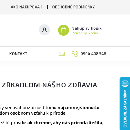
AKO NAKUPOVAŤ
OBCHODNÉ PODMIENKY
Nákupný košík
Prázdny košík
KONTAKT
RECENZIE
0904 408 548
BLOG
M
Y ZRKADLOM NÁŠHO ZDRAVIA
 aby venoval pozornosť tomu
najcennejšiemu čo
 našom osobnom vzťahu k prírode.
ležitú pravdu:
ak chceme, aby nás príroda liečila,