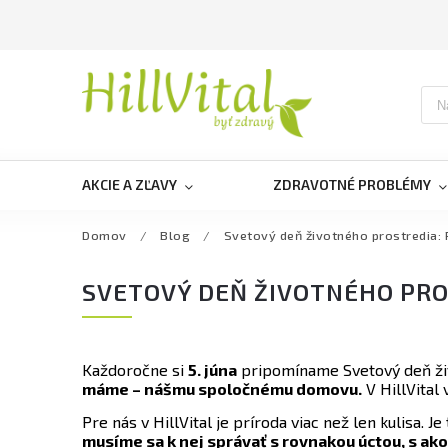
AKCIE A ZĽAVY
ZDRAVOTNÉ PROBLÉMY
Domov
/
Blog
/
Svetový deň životného prostredia: 
SVETOVÝ DEŇ ŽIVOTNÉHO PRO
Každoročne si
5. júna
pripomíname Svetový deň živo
máme – nášmu spoločnému domovu.
V HillVital
Pre nás v HillVital je príroda viac než len kulisa. Je
musíme sa k nej správať s rovnakou úctou, s ako