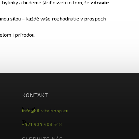
 bylinky a budeme šíriť osvetu o tom, že
zdravie
innou silou – každé vaše rozhodnutie v prospech
elom i prírodou.
KONTAKT
E-mail:
info@hillvitalshop.eu
Tel.:
+421 904 408 548
SLEDUJTE NÁS