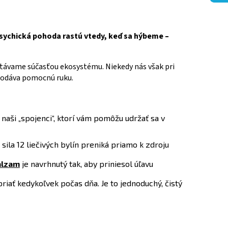
 psychická pohoda rastú vtedy, keď sa hýbeme –
 stávame súčasťou ekosystému. Niekedy nás však pri
 podáva pomocnú ruku.
ú naši „spojenci“, ktorí vám pomôžu udržať sa v
 sila 12 liečivých bylín preniká priamo k zdroju
alzam
je navrhnutý tak, aby priniesol úľavu
riať kedykoľvek počas dňa. Je to jednoduchý, čistý