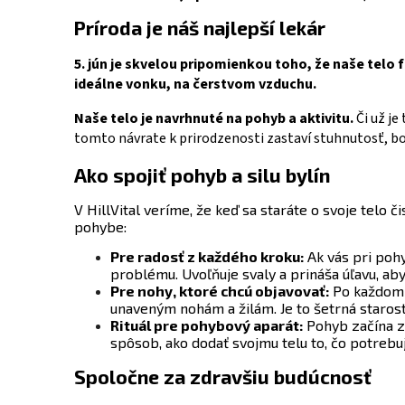
Príroda je náš najlepší lekár
5. jún je skvelou pripomienkou toho, že naše telo 
ideálne vonku, na čerstvom vzduchu.
Naše telo je navrhnuté na pohyb a aktivitu.
Či už je
tomto návrate k prirodzenosti zastaví stuhnutosť, bo
Ako spojiť pohyb a silu bylín
V HillVital veríme, že keď sa staráte o svoje telo č
pohybe:
Pre radosť z každého kroku:
Ak vás pri poh
problému. Uvoľňuje svaly a prináša úľavu, aby
Pre nohy, ktoré chcú objavovať:
Po každom a
unaveným nohám a žilám. Je to šetrná starost
Rituál pre pohybový aparát:
Pohyb začína z
spôsob, ako dodať svojmu telu to, čo potrebuj
Spoločne za zdravšiu budúcnosť