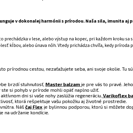
funguje v dokonalej harmónii s prírodou. Naša sila, imunita aj
 to prechádzka v lese, alebo výstup na kopec, pri každom kroku sa
lesť kĺbov, alebo únava nôh. Vtedy prichádza chvíľa, kedy príroda
isto prírodnou cestou, nezaťažujete seba, ani svoje okolie. Tu s
ybe brzdí stuhnutosť,
Master balzam
je pre vás to pravé. Jeho
 ste si pohyb v prírode mohli opäť naplno užiť.
ktívnom dni si vaše nohy zaslúžia regeneráciu.
Varikoflex b
livosť, ktorá rešpektuje vašu pokožku aj životné prostredie.
vnútra. Náš
čaj Flex
je bylinnou podporou, ktorú si môžete dop
e na udržanie kondície.