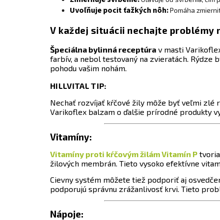
Uvoľňuje pocit ťažkých nôh:
Pomáha zmierniť 
V každej situácii nechajte problémy r
Špeciálna bylinná receptúra
v masti Varikofl
farbív, a nebol testovaný na zvieratách. Rýdze 
pohodu vašim nohám.
HILLVITAL TIP:
Nechať rozvíjať kŕčové žily môže byť veľmi zlé r
Varikoflex balzam o ďalšie prírodné produkty vy
Vitamíny:
Vitamíny proti kŕčovým žilám Vitamín P
tvoria
žilových membrán. Tieto vysoko efektívne vita
Cievny systém môžete tiež podporiť aj osved
podporujú správnu zrážanlivosť krvi. Tieto prob
Nápoje: