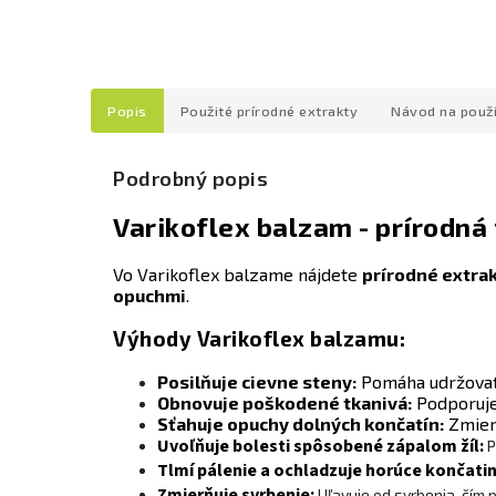
Popis
Použité prírodné extrakty
Návod na použi
Podrobný popis
Varikoflex balzam - prírodná
Vo Varikoflex balzame nájdete
prírodné extrak
opuchmi
.
Výhody Varikoflex balzamu:
Posilňuje cievne steny:
Pomáha udržovať p
Obnovuje poškodené tkanivá:
Podporuje 
Sťahuje opuchy dolných končatín:
Zmierň
Uvoľňuje bolesti spôsobené zápalom žíl:
P
Tlmí pálenie a ochladzuje horúce končatin
Zmierňuje svrbenie:
Uľavuje od svrbenia, čím 