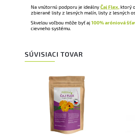
Na vnútornú podporu je ideálny
Čaj Flex,
ktorý 
zbierané listy z lesných malín, listy z lesných ost
Skvelou voľbou môže byť aj
100% aróniová šťa
cievneho systému.
SÚVISIACI TOVAR