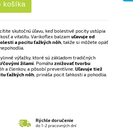
o košíka
cítite skutočnú úľavu, keď bolestivé pocity ustúpia
kosť a vitalitu. Varikoflex balzam
uľavuje od
olesti a pocitu ťažkých nôh
, takže si môžete opäť
nepohodlia.
ylinné výťažky, ktoré sú základom tradičných
 kŕčovými žilami
. Pomáha
znižovať tvorbu
nôh a členkov, a pôsobí preventívne.
Uľavuje tiež
itu ťažkých nôh
, prináša pocit ľahkosti a pohodlia.
Rýchle doručenie
do 1-2 pracovných dní