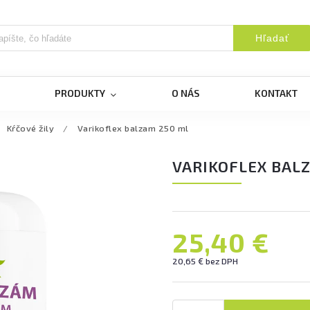
Hľadať
PRODUKTY
O NÁS
KONTAKT
Kŕčové žily
/
Varikoflex balzam 250 ml
VARIKOFLEX BAL
25,40 €
20,65 € bez DPH