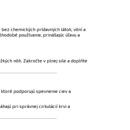
Je bez chemických prídavných látok, vôní a
dlhodobé používanie, prinášajúc úľavu a
ažkých nôh. Zakročte v plnej sile a doplňte
, ktoré podporujú spevnenie ciev a
hajú pri správnej cirkulácií krvi a