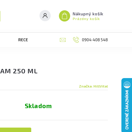
Nákupný košík
Prázdny košík
RECENZIE
BLOG
0904 408 548
MOJA OBJEDNÁVK
ZAM 250 ML
Značka:
HillVital
Skladom