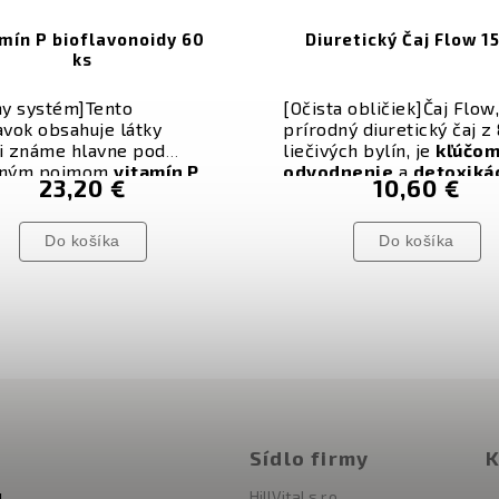
mín P bioflavonoidy 60
Diuretický Čaj Flow 1
ks
ny systém]Tento
[Očista obličiek]
Čaj Flow,
avok obsahuje látky
prírodný diuretický čaj z
i známe hlavne pod
liečivých bylín, je
kľúčom
nným pojmom
vitamín P
.
odvodnenie
a
detoxiká
23,20 €
10,60 €
sa na ich označenie
organizmu. Pomáha uľavi
jšie používa slovo
pocitu „vodou naliateho
avonoidy. Majú niekoľko
vzhľadu“. Táto unikátna 
Do košíka
Do košíka
atných terapeutických a
bylín ponúka prírodnú
ntívnych účinkov na
alternatívu k syntetický
ý organizmus, z ktorých
diuretikom, zaisťuje
jem
najznámejším je ich
očistu
a
podporu obliči
ora cievneho systému
.
Sídlo firmy
K
HillVital s.r.o.
l