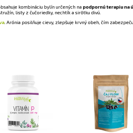
obsahuje kombináciu bylín určených na
podpornú terapiu na ú
ružín, listy z čučoriedky, nechtík a sirôtku divú.
va
.
Arónia posilňuje cievy, zlepšuje krvný obeh, čím zabezpeč