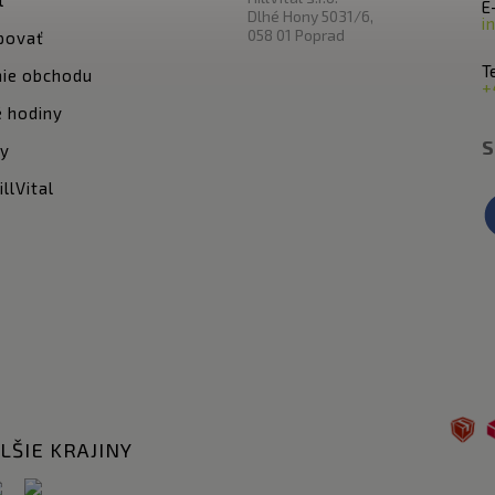
E
Dlhé Hony 5031/6,
i
058 01 Poprad
povať
Te
ie obchodu
+
 hodiny
S
ty
llVital
LŠIE KRAJINY