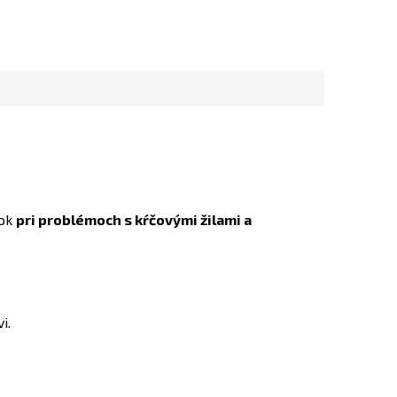
tok
pri problémoch s kŕčovými žilami a
i.