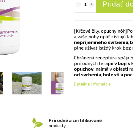
Pridať d
[Kŕčové žily, opuchy nôh]
Po
a vaše nohy opäť získajú ľah
nepríjemného svrbenia
,
b
plne užívať každý krok bez 
Chránená receptúra spája b
prírodných terapií
v boji s
opuchov
, najmä v oblasti 
od svrbenia
,
bolesti a poc
Detailné informácie
Prírodné a certifikované
produkty