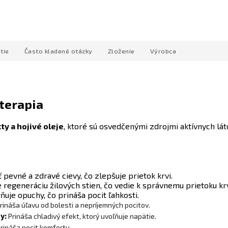
tie
Často kladené otázky
Zloženie
Výrobca
 terapia
ty a hojivé oleje
, ktoré sú osvedčenými zdrojmi aktívnych lá
evné a zdravé cievy, čo zlepšuje prietok krvi.
regeneráciu žilových stien, čo vedie k správnemu prietoku krv
uje opuchy, čo prináša pocit ľahkosti.
rináša úľavu od bolesti a nepríjemných pocitov.
y:
Prináša chladivý efekt, ktorý uvoľňuje napätie.
prináša pocit komfortu.