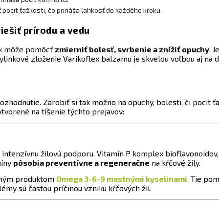
pocit ťažkosti, čo prináša ľahkosť do každého kroku.
iešiť prírodu a vedu
ex môže pomôcť
zmierniť bolesť, svrbenie a znížiť opuchy
. 
bylinkové zloženie Varikoflex balzamu je skvelou voľbou aj na 
ozhodnutie. Zarobiť si tak možno na opuchy, bolesti, či pocit ť
tvorené na tíšenie týchto prejavov:
 intenzívnu žilovú podporu. Vitamín P komplex bioflavonoidov
míny
pôsobia preventívne a regeneračne
na kŕčové žily.
čeným produktom
Omega 3-6-9 mastnými kyselinami
.
Tie pomá
lémy sú častou príčinou vzniku kŕčových žil.