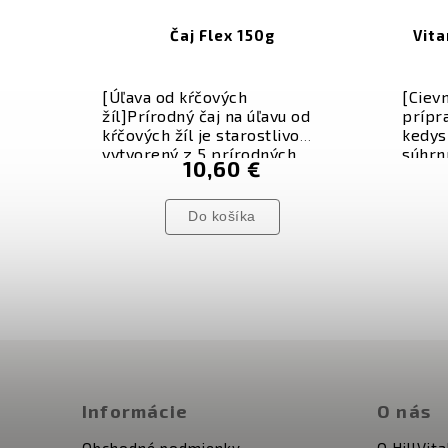
Čaj Flex 150g
Vita
[Úľava od kŕčových
[
Ciev
žíl]
Prírodný čaj na úľavu od
prípr
kŕčových žíl je starostlivo
kedys
vytvorený z 5 prírodných
súhr
10,60 €
bylín, ktoré pomáhajú zmierniť
Dnes 
kŕčové žily
,
spevňovať žilové
časte
steny
a
zvyšovať ich
biofl
Do košíka
pružnosť
.
podst
preve
ľudsk
azda 
podp
Informácie
O nás
Obchodné podmienky
O HillVita