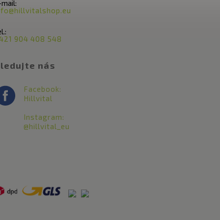
-mail:
nfo@hillvitalshop.eu
l.:
421 904 408 548
ledujte nás
Facebook:
Hillvital
Instagram:
@hillvital_eu