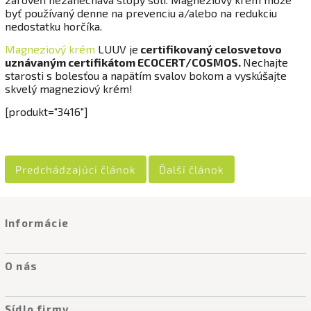
byť používaný denne na prevenciu a/alebo na redukciu
nedostatku horčíka.
Magneziový krém
LUUV je
certifikovaný celosvetovo
uznávaným certifikátom ECOCERT/COSMOS.
Nechajte
starosti s bolesťou a napätím svalov bokom a vyskúšajte
skvelý magneziový krém!
[produkt="3416"]
Predchádzajúci článok
Ďalší článok
Informácie
O nás
Sídlo firmy