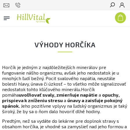
Hľadať
VÝHODY HORČÍKA
Horčík je jedným z najdôležitejších minerálov pre
fungovanie nášho organizmu, avšak jeho nedostatok je u
mnohých ľudí bežný. Pocit svalového napätia, neustále
bolesti hlavy, únava či úzkosť – to všetko môže signalizovať
nedostatok tohto kľúčového minerálu.Horčík
pomáha
uvoľňovať svaly, zmierňuje napätie
a
opuchy,
prispieva k zníženiu stresu
a
únavy a zaisťuje pokojný
spánok.
Jeho pozitívne vplyvy na ľudský organizmus je taký
široký, že by sa o ňom dalo hovoriť dlhé hodiny.
Predtým, než sa vydáte do lekárne pre doplnok stravy s
obsahom horčíka, je vhodné sa zamyslieť nad jeho formou a