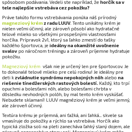
spôsobom podávania. Vedeli ste napríklad, že
horčík sa v
tele najlepšie vstrebáva cez pokožku?
Práve takúto formu vstrebávania ponúka náš prírodný
magneziový krém
z radu LUUV
. Tento unikátny krém je
nielen veľmi účinný, ale zároveň pôsobí ako hydratačné
telové mlieko so všetkými prospešnými vlastnosťami
horčíka. Prípravok 2v1, ktorý sa ľahko zmestí do tašky
každého športovca, je
ideálny na okamžité uvoľnenie
svalov
po náročnom tréningu a zároveň príjemne hydratuje
pokožku.
Magneziový krém
však nie je určený len pre športovcov. Je
to dokonalé telové mlieko pre celú rodinu! Je ideálny pre
deti k
zvládnutie syndrómu nepokojných nôh
alebo
na
riešenie tínedžerských rastových bolestí.
Každý, kto trpí
opuchmi a bolesťami nôh, alebo bolesťami chrbta v
dôsledku nevhodných polôh, by mal tento krém vyskúšať.
Nebudete sklamaní! LUUV magnéziový krém je veľmi jemný,
ale zároveň účinný.
Textúra krému je príjemná, ani ťažká, ani ľahká... skvele sa
vmasíruje do pokožky a rýchlo sa vstrebáva. Horčík ako
typická zložka soli na pleti zanecháva ľahký slaný dojem, ale
zároveň nezanecháva stopy soli. Magneziový krém môže