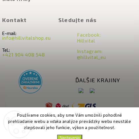
Kontakt
Sledujte nás
E-mail:
Facebook:
info@hillvitalshop.eu
Hillvital
Tel.:
Instagram:
+421 904 408 548
@hillvital_eu
ĎALŠIE KRAJINY
Používame cookies, aby sme Vám umožnili pohodlné
prehliadanie webu a vďaka analýze prevádzky webu neustále
zlepšovali jeho funkcie, výkon a použiteľnosť.
Nastavenie