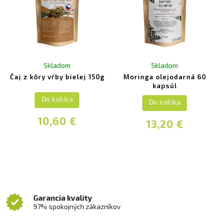
Skladom
Skladom
Čaj z kôry vŕby bielej 150g
Moringa olejodarná 60
kapsúl
Do košíka
Do košíka
10,60 €
13,20 €
Garancia kvality
97% spokojných zákazníkov