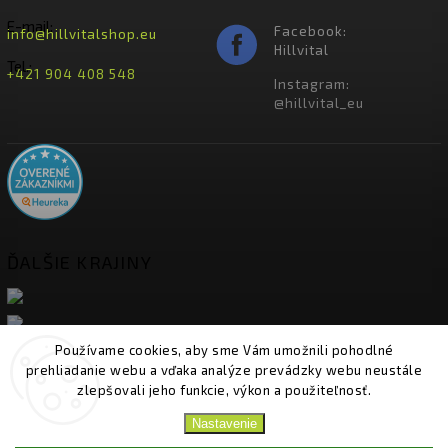
E-mail:
Facebook:
info@hillvitalshop.eu
Hillvital
Tel.:
+421 904 408 548
Instagram:
@hillvital_eu
ĎALŠIE KRAJINY
Používame cookies, aby sme Vám umožnili pohodlné
prehliadanie webu a vďaka analýze prevádzky webu neustále
zlepšovali jeho funkcie, výkon a použiteľnosť.
Nastavenie
Copyright 2026
HillVital
. Všetky práva vyhradené.