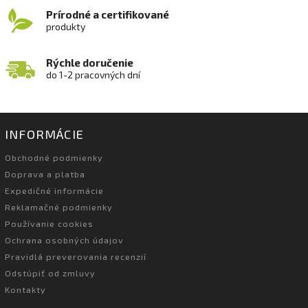
Prírodné a certifikované
produkty
Rýchle doručenie
do 1-2 pracovných dní
INFORMÁCIE
Obchodné podmienky
Doprava a platba
Expedičné informácie
Reklamačné podmienky
Používanie cookies
Ochrana osobných údajov
Pravidlá preverovania recenzií
Odstúpiť od zmluvy
Kontakty