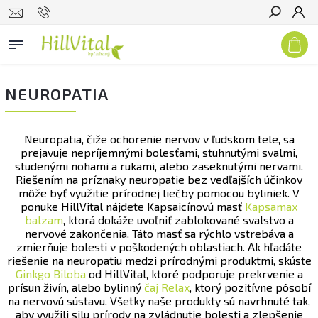
Hľadať
NEUROPATIA
Neuropatia, čiže ochorenie nervov v ľudskom tele, sa
prejavuje nepríjemnými bolesťami, stuhnutými svalmi,
studenými nohami a rukami, alebo zaseknutými nervami.
Riešením na príznaky neuropatie bez vedľajších účinkov
môže byť využitie prírodnej liečby pomocou byliniek. V
ponuke HillVital nájdete Kapsaicínovú masť
Kapsamax
balzam
, ktorá dokáže uvoľniť zablokované svalstvo a
nervové zakončenia. Táto masť sa rýchlo vstrebáva a
zmierňuje bolesti v poškodených oblastiach. Ak hľadáte
riešenie na neuropatiu medzi prírodnými produktmi, skúste
Ginkgo Biloba
od HillVital, ktoré podporuje prekrvenie a
prísun živín, alebo bylinný
čaj Relax
, ktorý pozitívne pôsobí
na nervovú sústavu. Všetky naše produkty sú navrhnuté tak,
aby využili silu prírody na zvládnutie bolesti a zlepšenie