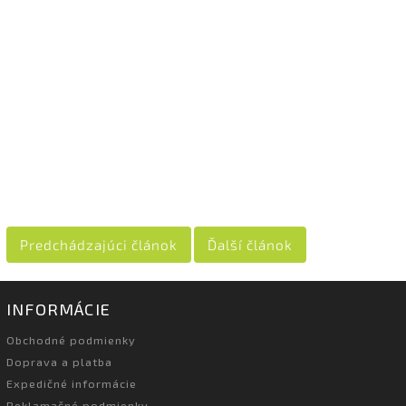
Predchádzajúci článok
Ďalší článok
INFORMÁCIE
Obchodné podmienky
Doprava a platba
Expedičné informácie
Reklamačné podmienky