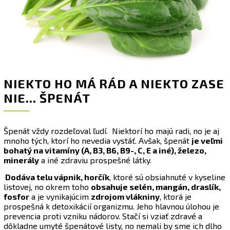
NIEKTO HO MÁ RÁD A NIEKTO ZASE
NIE... ŠPENÁT
Špenát vždy rozdeľoval ľudí. Niektorí ho majú radi, no je aj
mnoho tých, ktorí ho nevedia vystáť. Avšak, špenát
je veľmi
bohatý na vitamíny (A, B3, B6, B9-, C, E a iné), železo,
minerály
a iné zdraviu prospešné látky.
Dodáva telu vápnik, horčík
, ktoré sú obsiahnuté v kyseline
listovej, no okrem toho
obsahuje selén, mangán, draslík,
fosfor
a je vynikajúcim
zdrojom vlákniny
, ktorá je
prospešná k detoxikácií organizmu. Jeho hlavnou úlohou je
prevencia proti vzniku nádorov. Stačí si vziať zdravé a
dôkladne umyté špenátové listy, no nemali by sme ich dlho