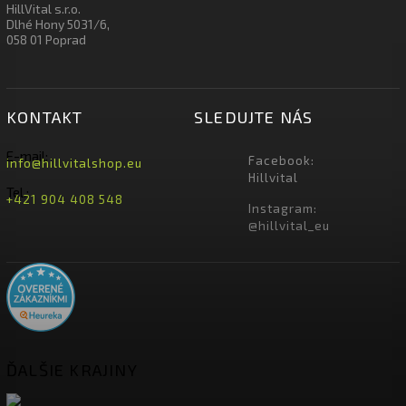
HillVital s.r.o.
Dlhé Hony 5031/6,
058 01 Poprad
KONTAKT
SLEDUJTE NÁS
E-mail:
Facebook:
info@hillvitalshop.eu
Hillvital
Tel.:
+421 904 408 548
Instagram:
@hillvital_eu
ĎALŠIE KRAJINY