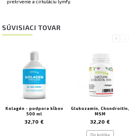
prekrvenie a cirkuláciu lymfy.
SÚVISIACI TOVAR
Previous
Next
Kolagén - podpora kĺbov
Glukozamín, Chondroitín,
500 ml
MSM
32,70 €
32,20 €
Do košíka