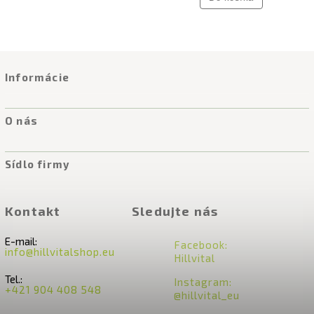
Informácie
O nás
Sídlo firmy
Kontakt
Sledujte nás
E-mail:
Facebook:
info@hillvitalshop.eu
Hillvital
Tel.:
Instagram:
+421 904 408 548
@hillvital_eu