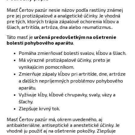
Masť Čertov pazúr nesie názov podľa rastliny známej
pre jej protizápalové a analgetické účinky. Je vhodná
pre tých, ktorých trápia zápalové ochorenia kĺbov a
šliach, artritída, artróza, dna alebo reumatizmus..
Táto masť je
určená predovšetkým na ošetrenie
bolesti pohybového aparátu
.
Pomáha zmierňovať bolesti svalov, kĺbov a šliach.
Má výrazné protizápalové účinky, preto je
vynikajúcim pomocníkom.
Zmierňuje zápaly kĺbov pri artritíde, dne, artróze
a ďalších nepríjemných problémov pohybového
aparátu.
Vyživuje kĺby, kĺbové chrupavky, svaly, väzy a
šľachy.
Zlepšuje krvný tok.
Masť Čertov pazúr má, okrem uvedeného, aj
antibakteriálne. antiseptické a anestetické účinky. Je
vhodné ju použiť aj na ošetrenie pokožky. Zlepšuje