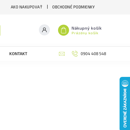
AKO NAKUPOVAŤ
OBCHODNÉ PODMIENKY
Nákupný košík
Prázdny košík
KONTAKT
RECENZIE
0904 408 548
BLOG
M