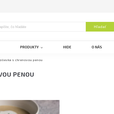
Hľadať
PRODUKTY
HIDE
O NÁS
olievka s chrenovou penou
OVOU PENOU