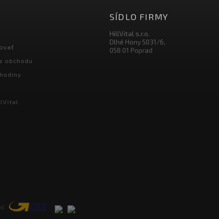
SÍDLO FIRMY
HillVital s.r.o.
Dlhé Hony 5031/6,
ovať
058 01 Poprad
e obchodu
hodiny
lVital