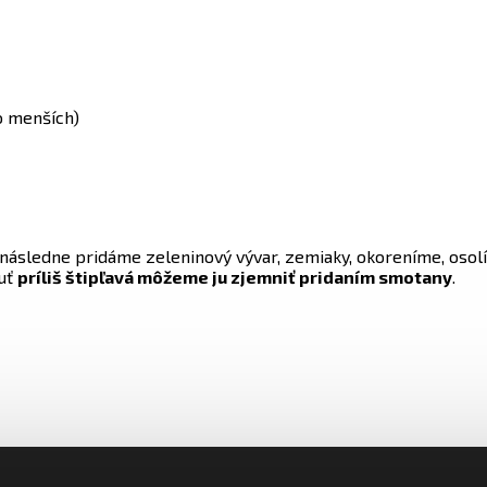
ko menších)
ásledne pridáme zeleninový vývar, zemiaky, okoreníme, osolí
huť
príliš štipľavá môžeme ju zjemniť pridaním smotany
.