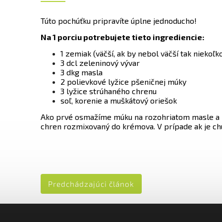
Túto pochúťku pripravíte úplne jednoducho!
Na 1 porciu potrebujete tieto ingrediencie:
1 zemiak (väčší, ak by nebol väčší tak niekoľ
3 dcl zeleninový vývar
3 dkg masla
2 polievkové lyžice pšeničnej múky
3 lyžice strúhaného chrenu
soľ, korenie a muškátový oriešok
Ako prvé osmažíme múku na rozohriatom masle a n
chren rozmixovaný do krémova. V prípade ak je c
Predchádzajúci článok