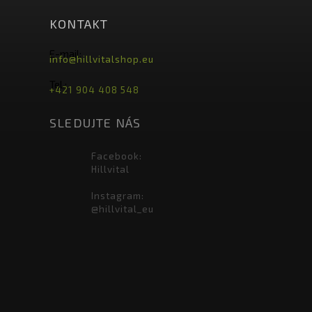
KONTAKT
E-mail:
info@hillvitalshop.eu
Tel.:
+421 904 408 548
SLEDUJTE NÁS
Facebook:
Hillvital
Instagram:
@hillvital_eu