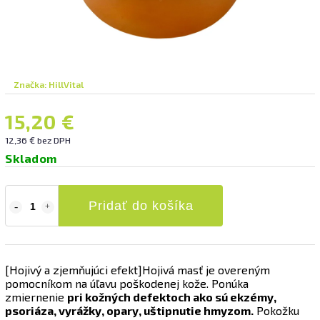
Značka:
HillVital
15,20 €
12,36 € bez DPH
Skladom
Pridať do košíka
[Hojivý a zjemňujúci efekt]Hojivá masť je overeným
pomocníkom na úľavu poškodenej kože. Ponúka
zmiernenie
pri kožných defektoch ako sú ekzémy,
psoriáza, vyrážky, opary, uštipnutie hmyzom.
Pokožku