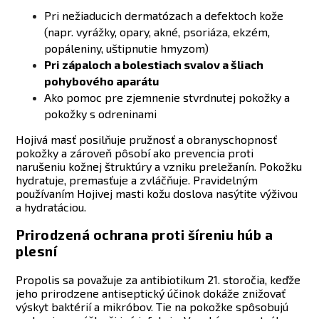
Pri nežiaducich dermatózach a defektoch kože
(napr. vyrážky, opary, akné, psoriáza, ekzém,
popáleniny, uštipnutie hmyzom)
Pri zápaloch a bolestiach svalov a šliach
pohybového aparátu
Ako pomoc pre zjemnenie stvrdnutej pokožky a
pokožky s odreninami
Hojivá masť posilňuje pružnosť a obranyschopnosť
pokožky a zároveň pôsobí ako prevencia proti
narušeniu kožnej štruktúry a vzniku preležanín. Pokožku
hydratuje, premasťuje a zvláčňuje.
Pravidelným
používaním Hojivej masti kožu doslova nasýtite výživou
a hydratáciou.
Prirodzená ochrana proti šíreniu húb a
plesní
Propolis sa považuje za antibiotikum 21. storočia, keďže
jeho prirodzene antiseptický účinok dokáže znižovať
výskyt baktérií a mikróbov. Tie na pokožke spôsobujú