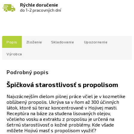
Rýchle doručenie
do 1-2 pracovných dní
Popis
Zloženie
Skladovanie
Upozornenie
Výrobca
Podrobný popis
Špičková starostlivosť s propolisom
Najvzácnejším dielom pilnej práce včiel je v kozmetike
obľúbený propolis. Ukrýva sa v ňom až 300 účinných
látok, ktoré sú teraz koncentrované v Hojivej masti.
Receptúra na báze za studena lisovaných olejov,
včelieho vosku a extraktu z propolisu je určená na
šetrnú starostlivosť o kožné problémy. Kde všade
môžete Hojivú masť s propolisom využiť?