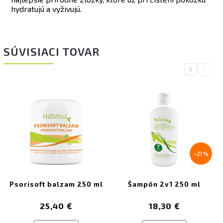
hydratujú a vyživujú.
SÚVISIACI TOVAR
Previous
Next
–21 %
Psorisoft balzam 250 ml
Šampón 2v1 250 ml
25,40 €
18,30 €