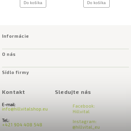
Do košíka
Do košíka
Informácie
O nás
Sídlo firmy
Kontakt
Sledujte nás
E-mail:
Facebook:
info@hillvitalshop.eu
Hillvital
Tel.:
Instagram:
+421 904 408 548
@hillvital_eu