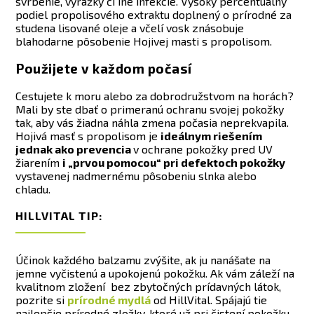
svrbenie, vyrážky či iné infekcie. Vysoký percentuálny
podiel propolisového extraktu doplnený o prírodné za
studena lisované oleje a včelí vosk znásobuje
blahodarne pôsobenie Hojivej masti s propolisom.
Použijete v každom počasí
Cestujete k moru alebo za dobrodružstvom na horách?
Mali by ste dbať o primeranú ochranu svojej pokožky
tak, aby vás žiadna náhla zmena počasia neprekvapila.
Hojivá masť s propolisom je
ideálnym riešením
jednak ako prevencia
v ochrane pokožky pred UV
žiarením
i „prvou pomocou“ pri defektoch pokožky
vystavenej nadmernému pôsobeniu slnka alebo
chladu.
HILLVITAL TIP:
Účinok každého balzamu zvýšite, ak ju nanášate na
jemne vyčistenú a upokojenú pokožku. Ak vám záleží na
kvalitnom zložení bez zbytočných prídavných látok,
pozrite si
prírodné mydlá
od HillVital. Spájajú tie
najlepšie prírodné zložky, ktoré už pri čistení pokožku