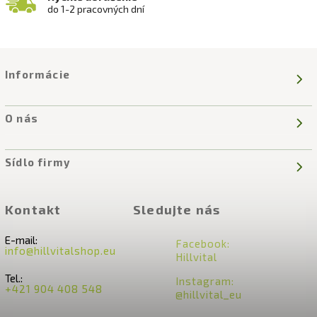
do 1-2 pracovných dní
Informácie
O nás
Sídlo firmy
Kontakt
Sledujte nás
E-mail:
Facebook:
info@hillvitalshop.eu
Hillvital
Tel.:
Instagram:
+421 904 408 548
@hillvital_eu