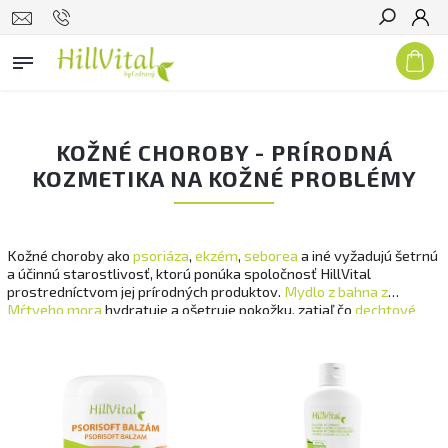
Hľadať
KOŽNÉ CHOROBY - PRÍRODNÁ
KOZMETIKA NA KOŽNÉ PROBLÉMY
Kožné choroby ako
psoriáza
,
ekzém
,
seborea
a iné vyžadujú šetrnú
a účinnú starostlivosť, ktorú ponúka spoločnosť HillVital
prostredníctvom jej prírodných produktov.
Mydlo z bahna z
Mŕtveho mora
hydratuje a ošetruje pokožku, zatiaľ čo
dechtové
mydlo
pôsobí antisepticky.
Balzam Dermasoft
s vysokou
koncentráciou bylinných extraktov pomáha zmierniť svrbenie a
podporuje hojenie popraskanej pokožky. Pre lokálnu liečbu psoriázy
odporúčame
Psorisoft balzam
. K zdraviu pleti prispieva aj
dostatočný príjem minerálov a vitamínov, preto ponúkame
komplex vitamínov A+D
, určený pre zdravie pleti, vlasov a nechtov.
Na vnútorné použitie máme
bioaktívny kolagén s kyselinou