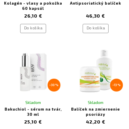
Kolagén - vlasy a pokožka
Antipsoriatický balíček
60 kapsúl
26,10 €
46,30 €
Do košíka
Do košíka
–30 %
–13 %
Skladom
Skladom
Bakuchiol - sérum na tvár,
Balíček na zmiernenie
30 ml
psoriázy
25,10 €
42,20 €