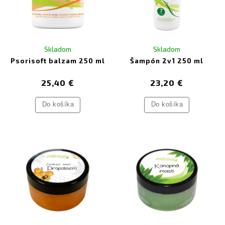
hyalurónovou
a
čaj Soft
, ktorý má protizápalové účinky a podporuje
regeneráciu pokožky. Produkty HillVital využívajú silu prírody na
zvládnutie kožných problémov a zlepšenie kvality vášho života.
Skladom
Skladom
Psorisoft balzam 250 ml
Šampón 2v1 250 ml
25,40 €
23,20 €
Do košíka
Do košíka